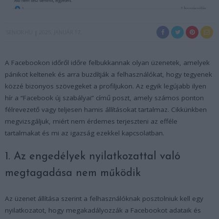
SENIOR.HU
2025. JANUÁR 17.
A Facebookon időről időre felbukkannak olyan üzenetek, amelyek
pánikot keltenek és arra buzdítják a felhasználókat, hogy tegyenek
közzé bizonyos szövegeket a profiljukon. Az egyik legújabb ilyen
hír a “Facebook új szabályai” című poszt, amely számos ponton
félrevezető vagy teljesen hamis állításokat tartalmaz. Cikkünkben
megvizsgáljuk, miért nem érdemes terjeszteni az efféle
tartalmakat és mi az igazság ezekkel kapcsolatban.
1. Az engedélyek nyilatkozattal való
megtagadása nem működik
Az üzenet állítása szerint a felhasználóknak posztolniuk kell egy
nyilatkozatot, hogy megakadályozzák a Facebookot adataik és