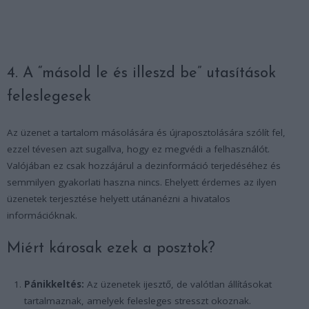
4. A “másold le és illeszd be” utasítások
feleslegesek
Az üzenet a tartalom másolására és újraposztolására szólít fel,
ezzel tévesen azt sugallva, hogy ez megvédi a felhasználót.
Valójában ez csak hozzájárul a dezinformáció terjedéséhez és
semmilyen gyakorlati haszna nincs. Ehelyett érdemes az ilyen
üzenetek terjesztése helyett utánanézni a hivatalos
információknak.
Miért károsak ezek a posztok?
Pánikkeltés:
Az üzenetek ijesztő, de valótlan állításokat
tartalmaznak, amelyek felesleges stresszt okoznak.