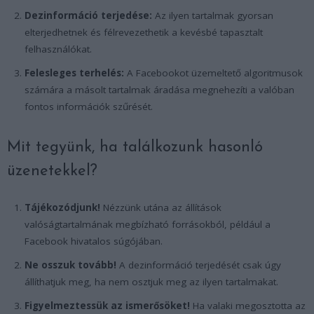
Dezinformáció terjedése:
Az ilyen tartalmak gyorsan
elterjedhetnek és félrevezethetik a kevésbé tapasztalt
felhasználókat.
Felesleges terhelés:
A Facebookot üzemeltető algoritmusok
számára a másolt tartalmak áradása megnehezíti a valóban
fontos információk szűrését.
Mit tegyünk, ha találkozunk hasonló
üzenetekkel?
Tájékozódjunk!
Nézzünk utána az állítások
valóságtartalmának megbízható forrásokból, például a
Facebook hivatalos súgójában.
Ne osszuk tovább!
A dezinformáció terjedését csak úgy
állíthatjuk meg, ha nem osztjuk meg az ilyen tartalmakat.
Figyelmeztessük az ismerősöket!
Ha valaki megosztotta az