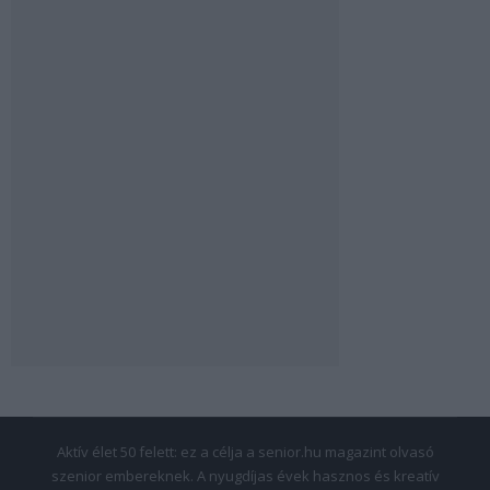
Aktív élet 50 felett: ez a célja a senior.hu magazint olvasó
szenior embereknek. A nyugdíjas évek hasznos és kreatív