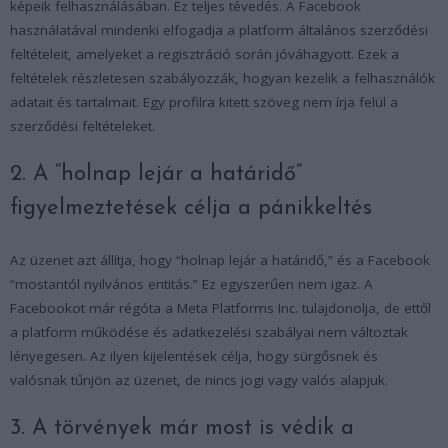
képeik felhasználásában. Ez teljes tévedés. A Facebook
használatával mindenki elfogadja a platform általános szerződési
feltételeit, amelyeket a regisztráció során jóváhagyott. Ezek a
feltételek részletesen szabályozzák, hogyan kezelik a felhasználók
adatait és tartalmait. Egy profilra kitett szöveg nem írja felül a
szerződési feltételeket.
2. A “holnap lejár a határidő”
figyelmeztetések célja a pánikkeltés
Az üzenet azt állítja, hogy “holnap lejár a határidő,” és a Facebook
“mostantól nyilvános entitás.” Ez egyszerűen nem igaz. A
Facebookot már régóta a Meta Platforms Inc. tulajdonolja, de ettől
a platform működése és adatkezelési szabályai nem változtak
lényegesen. Az ilyen kijelentések célja, hogy sürgősnek és
valósnak tűnjön az üzenet, de nincs jogi vagy valós alapjuk.
3. A törvények már most is védik a