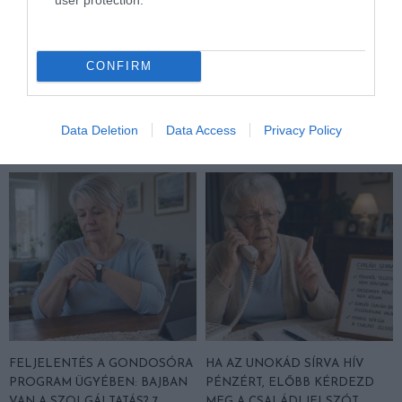
NEM TE VAGY BÉNA, CSAK AZ
MIT EGYÜNK, HA 70 FELETT IS
CONFIRM
APP HISZI MAGÁRÓL, HOGY
SZERETNÉNK ÖNÁLLÓAN
MINDENKI 23 ÉVES
MENNI A PIACRA?
INFORMATIKUS
2026. AUGUSZTUS 05.
Data Deletion
Data Access
Privacy Policy
2026. AUGUSZTUS 07.
FELJELENTÉS A GONDOSÓRA
HA AZ UNOKÁD SÍRVA HÍV
PROGRAM ÜGYÉBEN: BAJBAN
PÉNZÉRT, ELŐBB KÉRDEZD
VAN A SZOLGÁLTATÁS? 7
MEG A CSALÁDI JELSZÓT