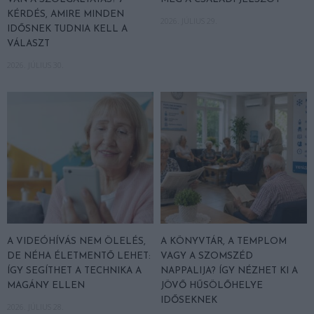
KÉRDÉS, AMIRE MINDEN
2026. JÚLIUS 29.
IDŐSNEK TUDNIA KELL A
VÁLASZT
2026. JÚLIUS 30.
A VIDEÓHÍVÁS NEM ÖLELÉS,
A KÖNYVTÁR, A TEMPLOM
DE NÉHA ÉLETMENTŐ LEHET:
VAGY A SZOMSZÉD
ÍGY SEGÍTHET A TECHNIKA A
NAPPALIJA? ÍGY NÉZHET KI A
MAGÁNY ELLEN
JÖVŐ HŰSÖLŐHELYE
IDŐSEKNEK
2026. JÚLIUS 28.