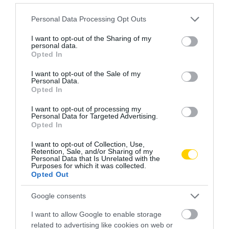
Please note that this website/app uses one or more Google
Personal Data Processing Opt Outs
services and may gather and store information including but
not limited to your visit or usage behaviour. You may click to
I want to opt-out of the Sharing of my
personal data.
grant or deny consent to Google and its third-party tags to
Opted In
use your data for below specified purposes in below Google
consent section.
I want to opt-out of the Sale of my
Personal Data.
Opted In
I want to opt-out of processing my
Personal Data for Targeted Advertising.
Opted In
I want to opt-out of Collection, Use,
Retention, Sale, and/or Sharing of my
Personal Data that Is Unrelated with the
Purposes for which it was collected.
Opted Out
Google consents
I want to allow Google to enable storage
related to advertising like cookies on web or