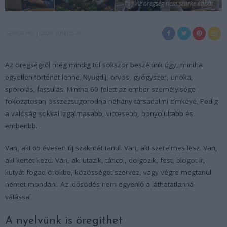
Az öregség nem szürke kabát
SENIOR.HU
2026. JÚNIUS 29.
Az öregségről még mindig túl sokszor beszélünk úgy, mintha
egyetlen történet lenne. Nyugdíj, orvos, gyógyszer, unoka,
spórolás, lassulás. Mintha 60 felett az ember személyisége
fokozatosan összezsugorodna néhány társadalmi címkévé. Pedig
a valóság sokkal izgalmasabb, viccesebb, bonyolultabb és
emberibb.
Van, aki 65 évesen új szakmát tanul. Van, aki szerelmes lesz. Van,
aki kertet kezd. Van, aki utazik, táncol, dolgozik, fest, blogot ír,
kutyát fogad örökbe, közösséget szervez, vagy végre megtanul
nemet mondani. Az idősödés nem egyenlő a láthatatlanná
válással.
A nyelvünk is öregíthet