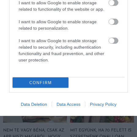
I want to allow Google to enable storage
related to functionality of the website or app.
60 FELETT
CÍMKE:
I want to allow Google to enable storage
related to personalization.
I want to allow Google to enable storage
related to security, including authentication
AJÁNLÓ
functionality and fraud prevention, and other
user protection.
CONFIRM
Data Deletion
Data Access
Privacy Policy
NEM TE VAGY BÉNA, CSAK AZ
MIT EGYÜNK, HA 70 FELETT IS
APP HISZI MAGÁRÓL, HOGY
SZERETNÉNK ÖNÁLLÓAN