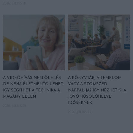
2026. JÚLIUS 30.
A VIDEÓHÍVÁS NEM ÖLELÉS,
A KÖNYVTÁR, A TEMPLOM
DE NÉHA ÉLETMENTŐ LEHET:
VAGY A SZOMSZÉD
ÍGY SEGÍTHET A TECHNIKA A
NAPPALIJA? ÍGY NÉZHET KI A
MAGÁNY ELLEN
JÖVŐ HŰSÖLŐHELYE
IDŐSEKNEK
2026. JÚLIUS 28.
2026. JÚLIUS 27.