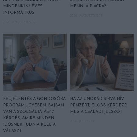
MINDENKI 23 ÉVES
MENNI A PIACRA?
INFORMATIKUS
2026. AUGUSZTUS 05.
2026. AUGUSZTUS 07.
FELJELENTÉS A GONDOSÓRA
HA AZ UNOKÁD SÍRVA HÍV
PROGRAM ÜGYÉBEN: BAJBAN
PÉNZÉRT, ELŐBB KÉRDEZD
VAN A SZOLGÁLTATÁS? 7
MEG A CSALÁDI JELSZÓT
KÉRDÉS, AMIRE MINDEN
2026. JÚLIUS 29.
IDŐSNEK TUDNIA KELL A
VÁLASZT