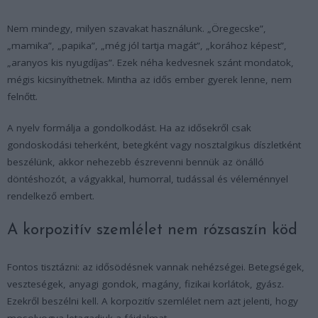
Nem mindegy, milyen szavakat használunk. „Öregecske”,
„mamika”, „papika”, „még jól tartja magát”, „korához képest”,
„aranyos kis nyugdíjas”. Ezek néha kedvesnek szánt mondatok,
mégis kicsinyíthetnek. Mintha az idős ember gyerek lenne, nem
felnőtt.
A nyelv formálja a gondolkodást. Ha az idősekről csak
gondoskodási teherként, betegként vagy nosztalgikus díszletként
beszélünk, akkor nehezebb észrevenni bennük az önálló
döntéshozót, a vágyakkal, humorral, tudással és véleménnyel
rendelkező embert.
A korpozitív szemlélet nem rózsaszín köd
Fontos tisztázni: az idősödésnek vannak nehézségei. Betegségek,
veszteségek, anyagi gondok, magány, fizikai korlátok, gyász.
Ezekről beszélni kell. A korpozitív szemlélet nem azt jelenti, hogy
mosolyogva letagadjuk a fájdalmat.