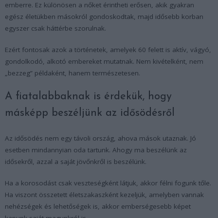
emberre. Ez különösen a nőket érintheti erősen, akik gyakran
egész életükben másokról gondoskodtak, majd idősebb korban
egyszer csak háttérbe szorulnak.
Ezért fontosak azok a történetek, amelyek 60 felett is aktív, vágyó,
gondolkodó, alkotó embereket mutatnak. Nem kivételként, nem
„bezzeg” példaként, hanem természetesen.
A fiatalabbaknak is érdekük, hogy
másképp beszéljünk az idősödésről
Az idősödés nem egy távoli ország, ahova mások utaznak. Jó
esetben mindannyian oda tartunk. Ahogy ma beszélünk az
idősekről, azzal a saját jövőnkről is beszélünk.
Ha a korosodást csak veszteségként látjuk, akkor félni fogunk tőle.
Ha viszont összetett életszakaszként kezeljük, amelyben vannak
nehézségek és lehetőségek is, akkor emberségesebb képet
kapunk saját magunkról is.