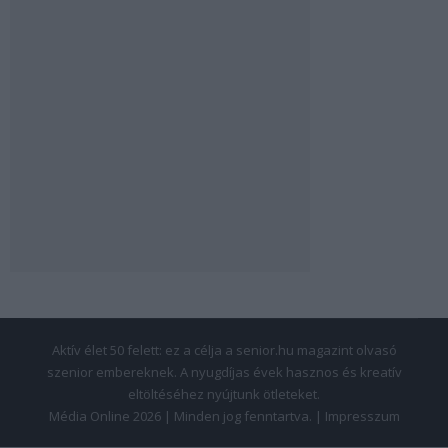
Aktív élet 50 felett: ez a célja a senior.hu magazint olvasó
szenior embereknek. A nyugdíjas évek hasznos és kreatív
eltöltéséhez nyújtunk ötleteket.
Média Online 2026 | Minden jog fenntartva. |
Impresszum