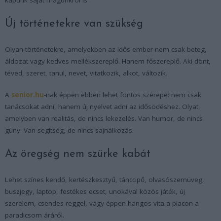
Új történetekre van szükség
Olyan történetekre, amelyekben az idős ember nem csak beteg,
áldozat vagy kedves mellékszereplő. Hanem főszereplő. Aki dönt,
téved, szeret, tanul, nevet, vitatkozik, alkot, változik.
A
senior.hu
-nak éppen ebben lehet fontos szerepe: nem csak
tanácsokat adni, hanem új nyelvet adni az idősödéshez. Olyat,
amelyben van realitás, de nincs lekezelés. Van humor, de nincs
gúny. Van segítség, de nincs sajnálkozás.
Az öregség nem szürke kabát
Lehet színes kendő, kertészkesztyű, tánccipő, olvasószemüveg,
buszjegy, laptop, festékes ecset, unokával közös játék, új
szerelem, csendes reggel, vagy éppen hangos vita a piacon a
paradicsom áráról.