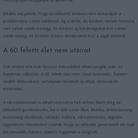
Inkább azt jelenti, hogy az idősebb embert nem redukáljuk a
problémáira. Lehet valakinek fáj a térde, és közben remek humora
van. Lehet valaki özvegy, és közben új barátságokat köt. Lehet
valaki beteg, és közben fontos döntéseket hoz a saját életéről.
A 60 feletti élet nem utóirat
Sok ember ma már hosszú évtizedeket élhet nyugdíj után. Ez
hatalmas változás. A 60 feletti élet nem rövid levezetés, hanem
önálló életszakasz, amelynek lehetnek új céljai, ritmusai és
történetei.
A társadalomnak is alkalmazkodnia kell ehhez. Nem elég az
idősekről gondoskodni, be is kell vonni őket. Munka, önkéntesség,
közösségi döntések, oktatás, kultúra, várostervezés, digitális
ügyintézés: mindenhol számít, hogy az idősebb generációk ne csak
elszenvedői, hanem alakítói legyenek a világnak.