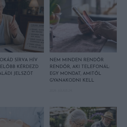
OKÁD SÍRVA HÍV
NEM MINDEN RENDŐR
 ELŐBB KÉRDEZD
RENDŐR, AKI TELEFONÁL:
ALÁDI JELSZÓT
EGY MONDAT, AMITŐL
GYANAKODNI KELL
2026. JÚLIUS 24.