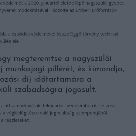
 védelmét a 2020. januártól életbe lépő nagyszülői gyedet
yvének módosításával – közölte az Emberi Erőforrások
öbb, a családok védelmével összefüggő törvény technikai
űlés elé.
hogy megteremtse a nagyszülői
 munkajogi pillérét, és kimondja,
zási díj időtartamára a
küli szabadságra jogosult.
 alatt a munkavállaló felmondási védelemben is részesül,
 a végkielégítésre való jogosultság szempontjából
 a részleteket.