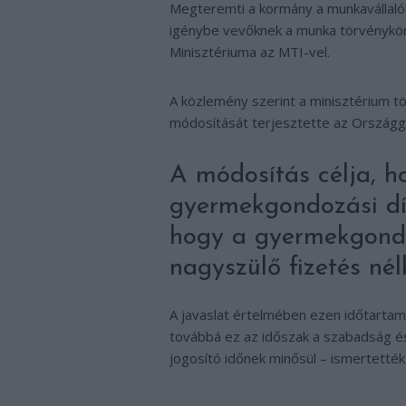
Megteremti a kormány a munkavállalók
igénybe vevőknek a munka törvénykön
Minisztériuma az MTI-vel.
A közlemény szerint a minisztérium t
módosítását terjesztette az Országgy
A módosítás célja, 
gyermekgondozási díj
hogy a gyermekgondo
nagyszülő fizetés nél
A javaslat értelmében ezen időtartam
továbbá ez az időszak a szabadság és
jogosító időnek minősül – ismertették