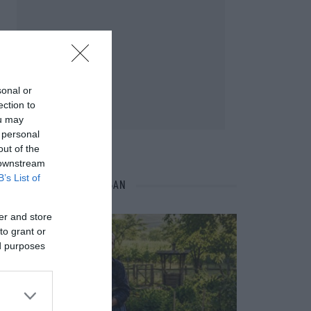
sonal or
ection to
ou may
 personal
out of the
 downstream
B’s List of
NÉPI NAPTÁR NYOMÁBAN
er and store
to grant or
ed purposes