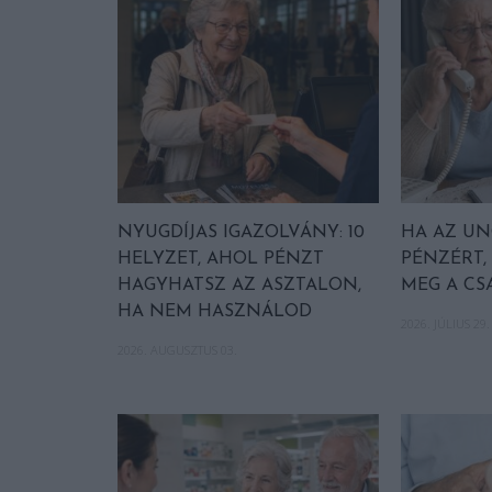
NYUGDÍJAS IGAZOLVÁNY: 10
HA AZ UN
HELYZET, AHOL PÉNZT
PÉNZÉRT,
HAGYHATSZ AZ ASZTALON,
MEG A CS
HA NEM HASZNÁLOD
2026. JÚLIUS 29.
2026. AUGUSZTUS 03.