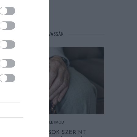
MÁSOK ÉPPEN EZT OLVASSÁK
ÉLETMÓD
A TUDÓSOK SZERINT