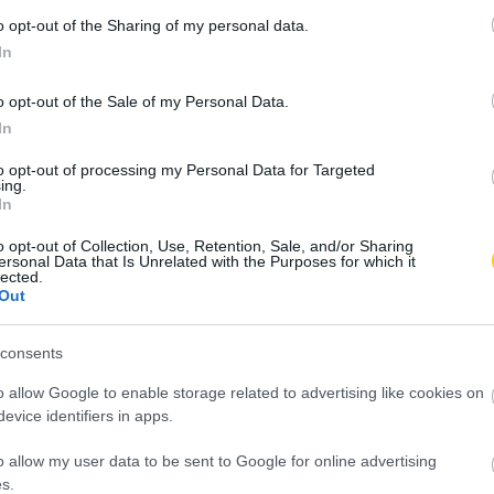
ybe vehető, és a nyugdíj
o opt-out of the Sharing of my personal data.
ltsági időnek számít – írták.
In
ülők jogosultak legyenek a gyedre, és hogy nyilatkozzanak
o opt-out of the Sale of my Personal Data.
i díj nagyszülő általi igénybevételével. Emellett a
In
nie a gyedre, azaz a gyermek születését megelőző két éven
to opt-out of processing my Personal Data for Targeted
ennie.
ing.
In
a szülővel kell élnie, a nagyszülő azonban napközben
o opt-out of Collection, Use, Retention, Sale, and/or Sharing
ersonal Data that Is Unrelated with the Purposes for which it
lected.
Out
k akkor dolgozhat, ha a munkavégzés az otthonában történik
consents
o allow Google to enable storage related to advertising like cookies on
evice identifiers in apps.
o allow my user data to be sent to Google for online advertising
s.