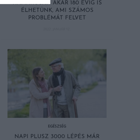
HAMAROSAN AKÁR 180 ÉVIG IS
ÉLHETÜNK, AMI SZÁMOS
PROBLÉMÁT FELVET
2022. JANUÁR 12.
EGÉSZSÉG
NAPI PLUSZ 3000 LÉPÉS MÁR