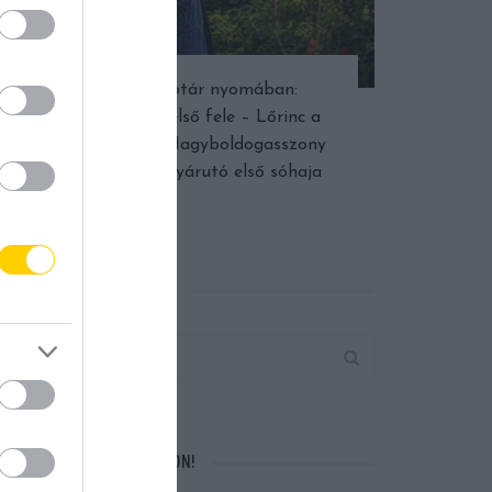
Népi naptár nyomában:
Augusztus első fele – Lőrinc a
dinnyében, Nagyboldogasszony
fénye és a nyárutó első sóhaja
KERESÉS AZ OLDALON
VÁRUNK A FACEBOOKON!