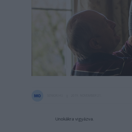
SENIOR.HU
2019. NOVEMBER 21.
Unokákra vigyázva.