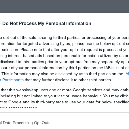
 -
Do Not Process My Personal Information
to opt-out of the sale, sharing to third parties, or processing of your per
formation for targeted advertising by us, please use the below opt-out s
r selection. Please note that after your opt-out request is processed y
eing interest-based ads based on personal information utilized by us or
disclosed to third parties prior to your opt-out. You may separately opt-
losure of your personal information by third parties on the IAB’s list of
a kormány januártól bevezeti a nagyszülői gyedet, amely
. This information may also be disclosed by us to third parties on the
IA
Participants
that may further disclose it to other third parties.
piacon aktív nagyszülő az unoka kétéves koráig – ikrek
radhasson a gyermekkel, ha a gyermek után más nem kap
 that this website/app uses one or more Google services and may gath
including but not limited to your visit or usage behaviour. You may click 
 to Google and its third-party tags to use your data for below specifi
ogle consent section.
lagfizetés esetén 208 ezer forint
nt, több unoka után
l Data Processing Opt Outs