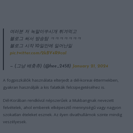
여러분 저 녹말이쑤시개 튀겨먹고
블로그 써서 방송탐 ㅋㅋㅋㅋㅋㅋㅋ
블로그 시작 10일만에 일어난일
pic.twitter.com/2kBV4R9caI
— (그냥 배츗츄) (@hee_2458)
January 21, 2024
A fogpiszkálók használata elterjedt a dél-koreai éttermekben,
gyakran használják a kis falatkák felcsipegetéséhez is.
Dél-Korában rendkívül népszerűek a Mukbangnak nevezett
felvételek, ahol emberek elképesztő mennyiségű vagy nagyon
szokatlan ételeket esznek. Az ilyen divathullámok szinte mindig
veszélyesek.