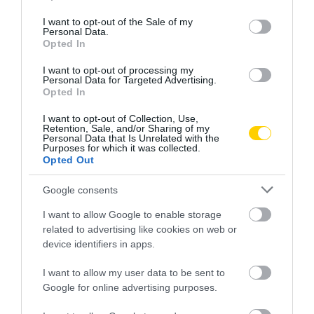
use your data for below specified purposes in below Google
consent section.
I want to opt-out of the Sale of my
Personal Data.
AJÁNLÓ
Opted In
I want to opt-out of processing my
Personal Data for Targeted Advertising.
Opted In
I want to opt-out of Collection, Use,
Retention, Sale, and/or Sharing of my
Personal Data that Is Unrelated with the
Purposes for which it was collected.
Opted Out
Google consents
I want to allow Google to enable storage
NEM TE VAGY BÉNA, CSAK AZ
MIT EGYÜNK, HA 70 FELETT IS
related to advertising like cookies on web or
APP HISZI MAGÁRÓL, HOGY
SZERETNÉNK ÖNÁLLÓAN
device identifiers in apps.
MINDENKI 23 ÉVES
MENNI A PIACRA?
INFORMATIKUS
2026. AUGUSZTUS 05.
I want to allow my user data to be sent to
2026. AUGUSZTUS 07.
Google for online advertising purposes.