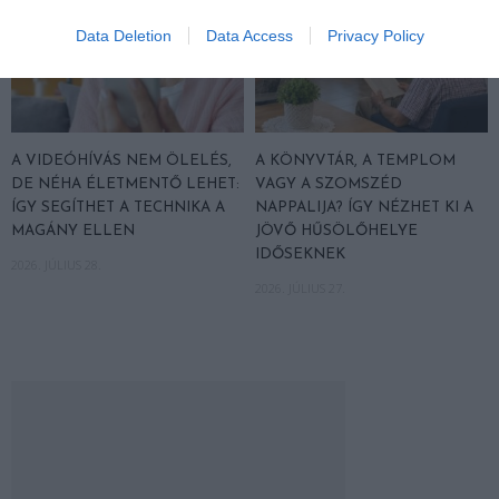
Data Deletion
Data Access
Privacy Policy
A VIDEÓHÍVÁS NEM ÖLELÉS,
A KÖNYVTÁR, A TEMPLOM
DE NÉHA ÉLETMENTŐ LEHET:
VAGY A SZOMSZÉD
ÍGY SEGÍTHET A TECHNIKA A
NAPPALIJA? ÍGY NÉZHET KI A
MAGÁNY ELLEN
JÖVŐ HŰSÖLŐHELYE
IDŐSEKNEK
2026. JÚLIUS 28.
2026. JÚLIUS 27.