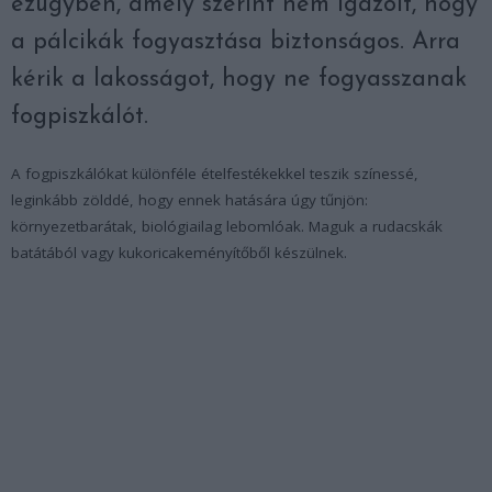
ezügyben, amely szerint nem igazolt, hogy
a pálcikák fogyasztása biztonságos. Arra
kérik a lakosságot, hogy ne fogyasszanak
fogpiszkálót.
A fogpiszkálókat különféle ételfestékekkel teszik színessé,
leginkább zölddé, hogy ennek hatására úgy tűnjön:
környezetbarátak, biológiailag lebomlóak. Maguk a rudacskák
batátából vagy kukoricakeményítőből készülnek.