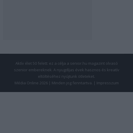
Aktív élet 50 felett: ez a célja a senior.hu magazint olvasó
szenior embereknek. A nyugdíjas évek hasznos és kreatív
eltöltéséhez nyújtunk ötleteket.
Média Online 2026 | Minden jog fenntartva. |
Impresszum