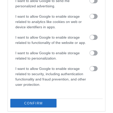
I want to allow Google to send me
personalized advertising.
I want to allow Google to enable storage
related to analytics like cookies on web or
device identifiers in apps.
I want to allow Google to enable storage
related to functionality of the website or app.
FELJELENTÉS A GONDOSÓRA
HA AZ UNOKÁD SÍRVA HÍV
I want to allow Google to enable storage
PROGRAM ÜGYÉBEN: BAJBAN
PÉNZÉRT, ELŐBB KÉRDEZD
related to personalization.
VAN A SZOLGÁLTATÁS? 7
MEG A CSALÁDI JELSZÓT
KÉRDÉS, AMIRE MINDEN
I want to allow Google to enable storage
2026. JÚLIUS 29.
IDŐSNEK TUDNIA KELL A
related to security, including authentication
VÁLASZT
functionality and fraud prevention, and other
user protection.
2026. JÚLIUS 30.
CONFIRM