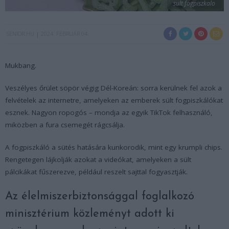
sult fogpiszkalo
SENIOR.HU
2024. FEBRUÁR 04.
Mukbang.
Veszélyes őrület söpör végig Dél-Koreán: sorra kerülnek fel azok a
felvételek az internetre, amelyeken az emberek sült fogpiszkálókat
esznek. Nagyon ropogós – mondja az egyik TikTok felhasználó,
miközben a fura csemegét rágcsálja.
A fogpiszkáló a sütés hatására kunkorodik, mint egy krumpli chips.
Rengetegen lájkolják azokat a videókat, amelyeken a sült
pálcikákat fűszerezve, például reszelt sajttal fogyasztják.
Az élelmiszerbiztonsággal foglalkozó
minisztérium közleményt adott ki