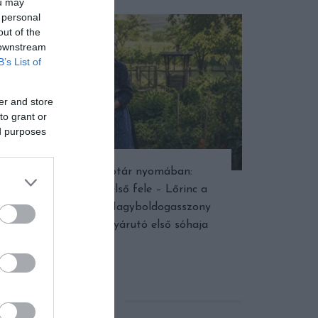
ou may
 personal
out of the
 downstream
B’s List of
er and store
to grant or
ed purposes
Népi naptár nyomában:
Augusztus első fele – Lőrinc a
dinnyében, Nagyboldogasszony
fénye és a nyárutó első sóhaja
KERESÉS AZ OLDALON