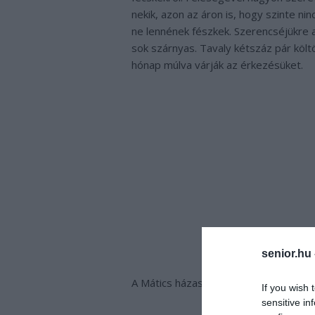
nekik, azon az áron is, hogy szinte ni
ne lennének fészkek. Szerencséjükre
sok szárnyas. Tavaly kétszáz pár költ
hónap múlva várják az érkezésüket.
senior.hu
A Mátics házaspárnak biztos, hogy ne
If you wish 
sensitive in