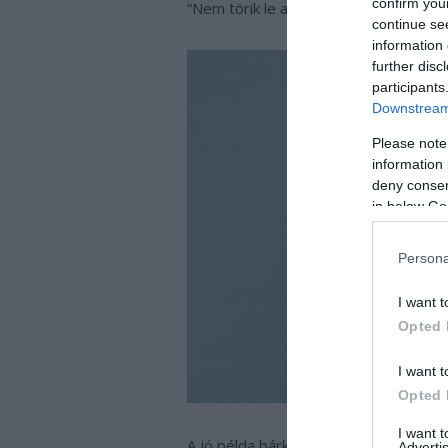
confirm you
“Nem törik le az ember keze a jó csel
continue se
information 
further disc
participants
Downstream 
Please note
information 
deny consent
in below Go
Persona
I want t
Opted 
I want t
Opted 
I want 
A jó példa bárki számára követhető!
Advertis