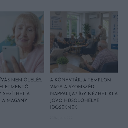
ÍVÁS NEM ÖLELÉS,
A KÖNYVTÁR, A TEMPLOM
 ÉLETMENTŐ
VAGY A SZOMSZÉD
Y SEGÍTHET A
NAPPALIJA? ÍGY NÉZHET KI A
A A MAGÁNY
JÖVŐ HŰSÖLŐHELYE
IDŐSEKNEK
2026. JÚLIUS 27.