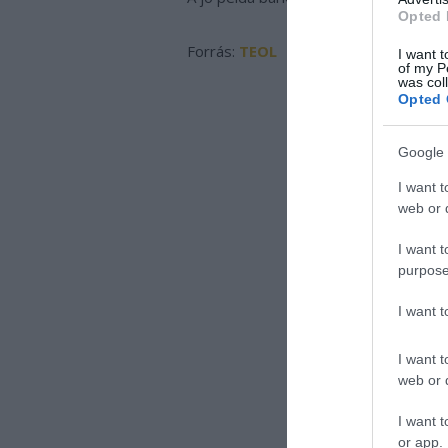
Opted 
Forrás:
TEOL
I want t
of my P
was col
Opted 
Google 
I want t
web or d
I want t
purpose
I want 
I want t
web or d
I want t
or app.