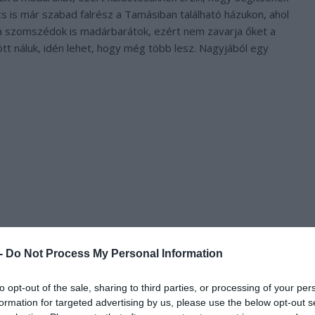
ncs is már szabad falrész a Tamásiban található házukon, ahol
 a szomszédok is madárbarátok, ezért nem zavarja őket a
ött náluk, idén lehet, hogy még több lesz. Nagyjából egy
 -
Do Not Process My Personal Information
m kell majd aggódnia a szúnyogok miatt!
to opt-out of the sale, sharing to third parties, or processing of your per
formation for targeted advertising by us, please use the below opt-out s