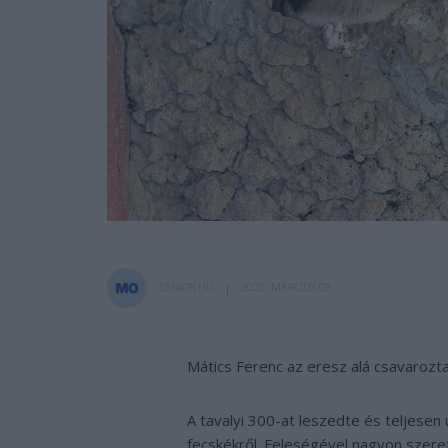
SENIOR.HU
2020. MÁRCIUS 09.
Mátics Ferenc az eresz alá csavaroz
A tavalyi 300-at leszedte és teljesen 
fecskékről. Feleségével nagyon szere