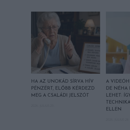
HA AZ UNOKÁD SÍRVA HÍV
A VIDEÓH
PÉNZÉRT, ELŐBB KÉRDEZD
DE NÉHA
MEG A CSALÁDI JELSZÓT
LEHET: ÍG
TECHNIK
2026. JÚLIUS 29.
ELLEN
2026. JÚLIUS 28.