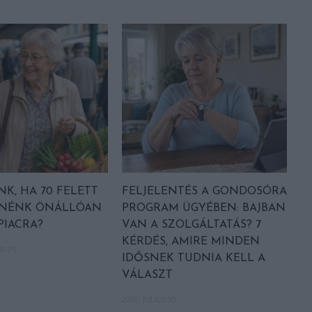
NK, HA 70 FELETT
FELJELENTÉS A GONDOSÓRA
ETNÉNK ÖNÁLLÓAN
PROGRAM ÜGYÉBEN: BAJBAN
PIACRA?
VAN A SZOLGÁLTATÁS? 7
KÉRDÉS, AMIRE MINDEN
S 05.
IDŐSNEK TUDNIA KELL A
VÁLASZT
2026. JÚLIUS 30.