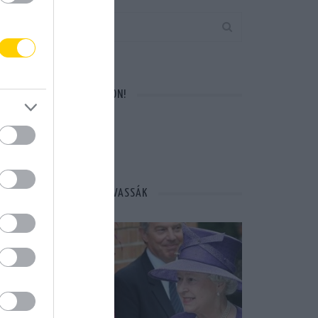
VÁRUNK A FACEBOOKON!
MÁSOK ÉPPEN EZT OLVASSÁK