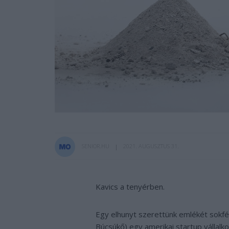
SENIOR.HU
2021. AUGUSZTUS 31.
Kavics a tenyérben.
Egy elhunyt szerettünk emlékét sokfél
Búcsúkő) egy amerikai startup válla