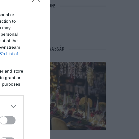
VÁRUNK A FACEBOOKON!
sonal or
ection to
ou may
 personal
out of the
 downstream
MÁSOK ÉPPEN EZT OLVASSÁK
B’s List of
er and store
to grant or
ed purposes