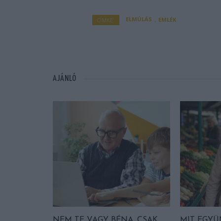
ELMÚLÁS
EMLÉK
CÍMKE:
AJÁNLÓ
NEM TE VAGY BÉNA, CSAK
MIT EGYÜ