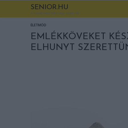
SENIOR.HU
A korod nem több egy számnál
ÉLETMÓD
EMLÉKKÖVEKET KÉSZ
ELHUNYT SZERETTÜ