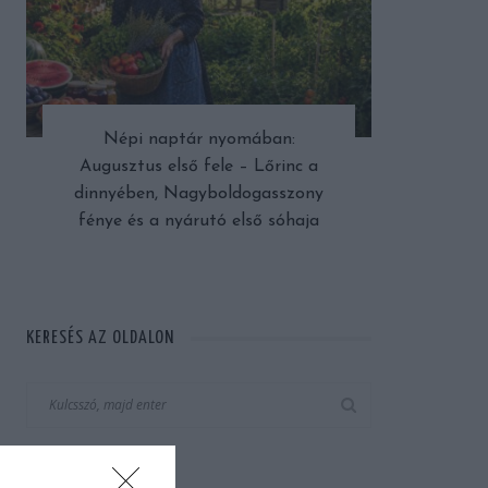
Népi naptár nyomában:
Augusztus első fele – Lőrinc a
dinnyében, Nagyboldogasszony
fénye és a nyárutó első sóhaja
KERESÉS AZ OLDALON