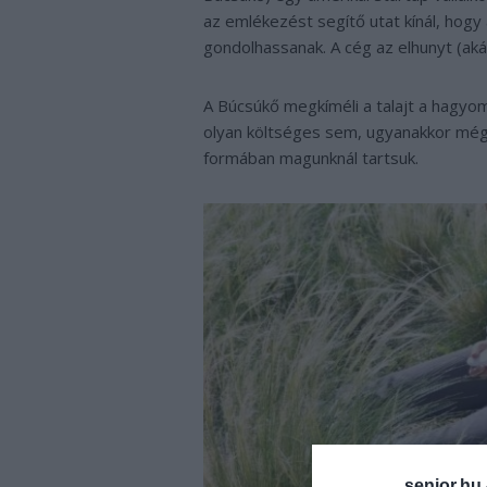
az emlékezést segítő utat kínál, hog
gondolhassanak. A cég az elhunyt (aká
A Búcsúkő megkíméli a talajt a hagy
olyan költséges sem, ugyanakkor mégi
formában magunknál tartsuk.
senior.hu