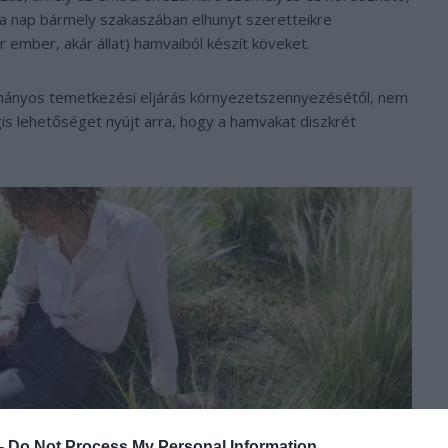
y a nap bármely szakaszában elhunyt szeretteikre
r ember, akár állat) hamvaiból készít köveket.
ományos temetkezési eljárás környezetszennyezésétől, nem
s lehetőséget nyújt arra, hogy a hamvakat diszkrét
 -
Do Not Process My Personal Information