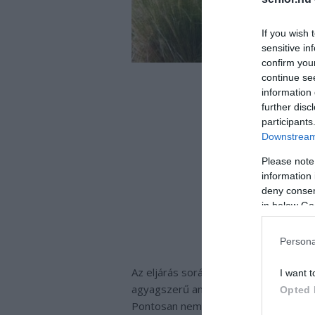
If you wish 
sensitive in
confirm you
continue se
information 
further disc
participants
Downstream 
Please note
information 
deny consent
in below Go
Persona
Az eljárás során a hamvakat nagyon fi
I want t
agyagszerű anyagot kapnak. Ezt kemen
Opted 
Pontosan nem tudni, hogy miért, de a 