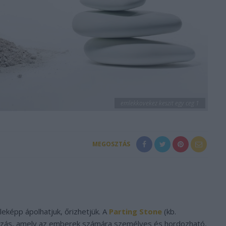
emlekkovekez keszit egy ceg 1
MEGOSZTÁS
eképp ápolhatjuk, őrizhetjük. A
Parting Stone
(kb.
lkozás, amely az emberek számára személyes és hordozható,