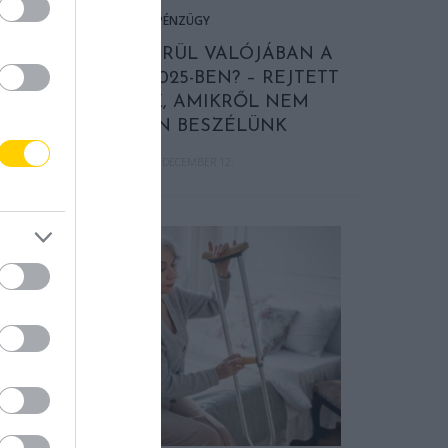
PÉNZÜGY
MENNYIBE KERÜL VALÓJÁBAN A
KARÁCSONY 2025-BEN? – REJTETT
KÖLTSÉGEK, AMIKRŐL NEM
SZÍVESEN BESZÉLÜNK
2025. DECEMBER 12.