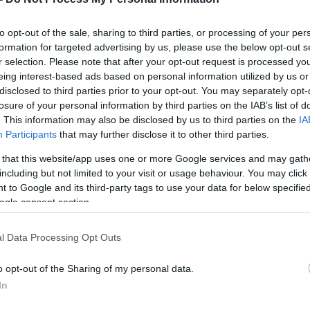
to opt-out of the sale, sharing to third parties, or processing of your per
formation for targeted advertising by us, please use the below opt-out s
r selection. Please note that after your opt-out request is processed y
eing interest-based ads based on personal information utilized by us or
disclosed to third parties prior to your opt-out. You may separately opt-
losure of your personal information by third parties on the IAB’s list of
. This information may also be disclosed by us to third parties on the
IA
Participants
that may further disclose it to other third parties.
 that this website/app uses one or more Google services and may gath
including but not limited to your visit or usage behaviour. You may click 
 to Google and its third-party tags to use your data for below specifi
ogle consent section.
l Data Processing Opt Outs
nom szemcséjű porrá őrlik, vízzel keverik, így egy
o opt-out of the Sharing of my personal data.
cébe helyezik és kőformára égetik, amit lecsiszolnak.
In
kövek különböző színárnyalatokat öltenek, fehér, barnás,