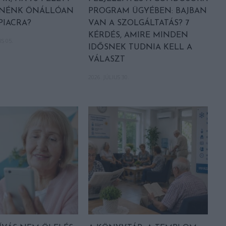
ETNÉNK ÖNÁLLÓAN
PROGRAM ÜGYÉBEN: BAJBAN
PIACRA?
VAN A SZOLGÁLTATÁS? 7
KÉRDÉS, AMIRE MINDEN
S 05.
IDŐSNEK TUDNIA KELL A
VÁLASZT
2026. JÚLIUS 30.