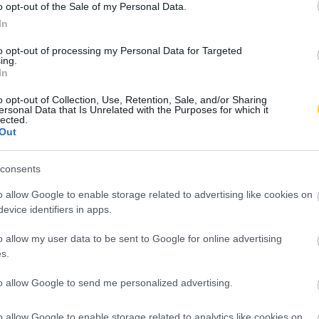
o opt-out of the Sale of my Personal Data.
mbinációk jelennek meg. Egy család általában 40-60
In
ádtag után kb. 200 ezer Ft-ot, egy szeretett állat után kb.
to opt-out of processing my Personal Data for Targeted
ing.
In
tletet, hogy amikor szeretett nagyapját 2014-ben
rzésének igazi megoldását. Most már lehetőségünk van egy
o opt-out of Collection, Use, Retention, Sale, and/or Sharing
ersonal Data that Is Unrelated with the Purposes for which it
tva kapcsolódni valakihez, akit nagyon szeretünk.
lected.
Out
consents
o allow Google to enable storage related to advertising like cookies on
evice identifiers in apps.
o allow my user data to be sent to Google for online advertising
s.
to allow Google to send me personalized advertising.
o allow Google to enable storage related to analytics like cookies on