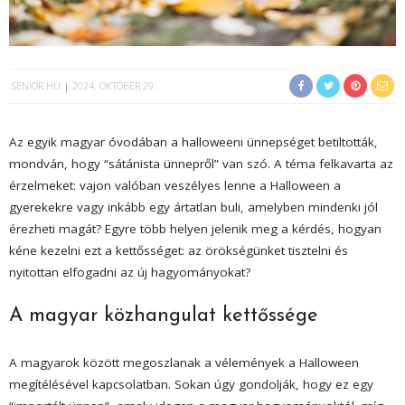
SENIOR.HU
2024. OKTÓBER 29.
Az egyik magyar óvodában a halloweeni ünnepséget betiltották,
mondván, hogy “sátánista ünnepről” van szó. A téma felkavarta az
érzelmeket: vajon valóban veszélyes lenne a Halloween a
gyerekekre vagy inkább egy ártatlan buli, amelyben mindenki jól
érezheti magát? Egyre több helyen jelenik meg a kérdés, hogyan
kéne kezelni ezt a kettősséget: az örökségünket tisztelni és
nyitottan elfogadni az új hagyományokat?
A magyar közhangulat kettőssége
A magyarok között megoszlanak a vélemények a Halloween
megítélésével kapcsolatban. Sokan úgy gondolják, hogy ez egy