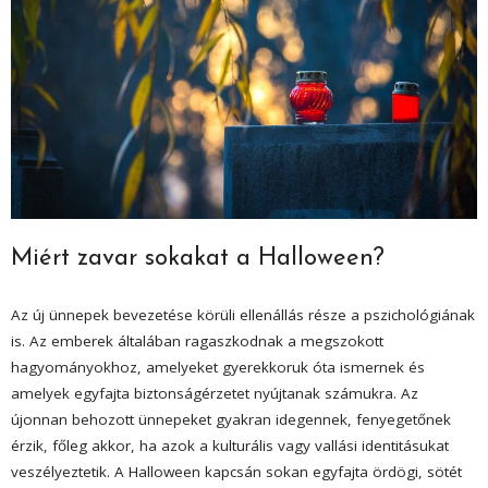
Miért zavar sokakat a Halloween?
Az új ünnepek bevezetése körüli ellenállás része a pszichológiának
is. Az emberek általában ragaszkodnak a megszokott
hagyományokhoz, amelyeket gyerekkoruk óta ismernek és
amelyek egyfajta biztonságérzetet nyújtanak számukra. Az
újonnan behozott ünnepeket gyakran idegennek, fenyegetőnek
érzik, főleg akkor, ha azok a kulturális vagy vallási identitásukat
veszélyeztetik. A Halloween kapcsán sokan egyfajta ördögi, sötét