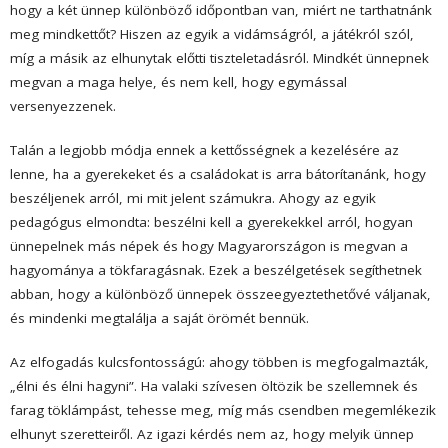
hogy a két ünnep különböző időpontban van, miért ne tarthatnánk
meg mindkettőt? Hiszen az egyik a vidámságról, a játékról szól,
míg a másik az elhunytak előtti tiszteletadásról. Mindkét ünnepnek
megvan a maga helye, és nem kell, hogy egymással
versenyezzenek.
Talán a legjobb módja ennek a kettősségnek a kezelésére az
lenne, ha a gyerekeket és a családokat is arra bátorítanánk, hogy
beszéljenek arról, mi mit jelent számukra. Ahogy az egyik
pedagógus elmondta: beszélni kell a gyerekekkel arról, hogyan
ünnepelnek más népek és hogy Magyarországon is megvan a
hagyománya a tökfaragásnak. Ezek a beszélgetések segíthetnek
abban, hogy a különböző ünnepek összeegyeztethetővé váljanak,
és mindenki megtalálja a saját örömét bennük.
Az elfogadás kulcsfontosságú: ahogy többen is megfogalmazták,
„élni és élni hagyni”. Ha valaki szívesen öltözik be szellemnek és
farag töklámpást, tehesse meg, míg más csendben megemlékezik
elhunyt szeretteiről. Az igazi kérdés nem az, hogy melyik ünnep