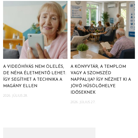
A VIDEÓHÍVÁS NEM ÖLELÉS,
A KÖNYVTÁR, A TEMPLOM
DE NÉHA ÉLETMENTŐ LEHET:
VAGY A SZOMSZÉD
ÍGY SEGÍTHET A TECHNIKA A
NAPPALIJA? ÍGY NÉZHET KI A
MAGÁNY ELLEN
JÖVŐ HŰSÖLŐHELYE
IDŐSEKNEK
2026. JÚLIUS 28.
2026. JÚLIUS 27.