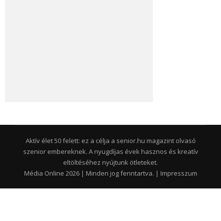
Aktív élet 50 felett: ez a célja a senior.hu magazint olvasó
szenior embereknek. A nyugdíjas évek hasznos és kreatív
eltöltéséhez nyújtunk ötleteket.
Média Online 2026 | Minden jog fenntartva. |
Impresszum