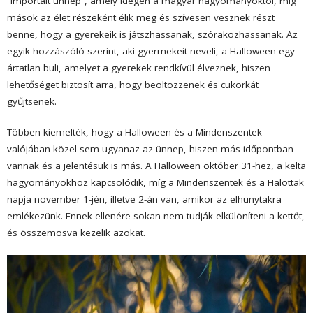
“importált ünnep”, amely idegen a magyar hagyományoktól, míg
mások az élet részeként élik meg és szívesen vesznek részt
benne, hogy a gyerekeik is játszhassanak, szórakozhassanak. Az
egyik hozzászóló szerint, aki gyermekeit neveli, a Halloween egy
ártatlan buli, amelyet a gyerekek rendkívül élveznek, hiszen
lehetőséget biztosít arra, hogy beöltözzenek és cukorkát
gyűjtsenek.
Többen kiemelték, hogy a Halloween és a Mindenszentek
valójában közel sem ugyanaz az ünnep, hiszen más időpontban
vannak és a jelentésük is más. A Halloween október 31-hez, a kelta
hagyományokhoz kapcsolódik, míg a Mindenszentek és a Halottak
napja november 1-jén, illetve 2-án van, amikor az elhunytakra
emlékezünk. Ennek ellenére sokan nem tudják elkülöníteni a kettőt,
és összemosva kezelik azokat.