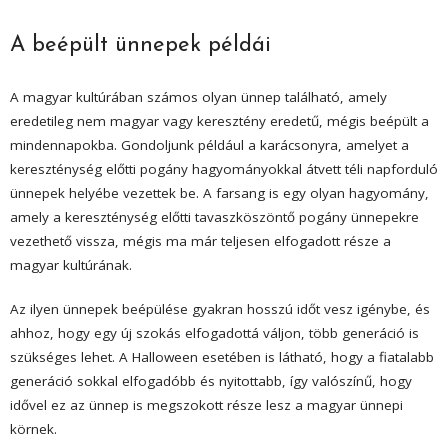
A beépült ünnepek példái
A magyar kultúrában számos olyan ünnep található, amely
eredetileg nem magyar vagy keresztény eredetű, mégis beépült a
mindennapokba. Gondoljunk például a karácsonyra, amelyet a
kereszténység előtti pogány hagyományokkal átvett téli napforduló
ünnepek helyébe vezettek be. A farsang is egy olyan hagyomány,
amely a kereszténység előtti tavaszköszöntő pogány ünnepekre
vezethető vissza, mégis ma már teljesen elfogadott része a
magyar kultúrának.
Az ilyen ünnepek beépülése gyakran hosszú időt vesz igénybe, és
ahhoz, hogy egy új szokás elfogadottá váljon, több generáció is
szükséges lehet. A Halloween esetében is látható, hogy a fiatalabb
generáció sokkal elfogadóbb és nyitottabb, így valószínű, hogy
idővel ez az ünnep is megszokott része lesz a magyar ünnepi
körnek.