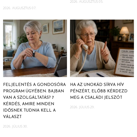
2026. AUGUSZTUS 05.
2026. AUGUSZTUS 07.
FELJELENTÉS A GONDOSÓRA
HA AZ UNOKÁD SÍRVA HÍV
PROGRAM ÜGYÉBEN: BAJBAN
PÉNZÉRT, ELŐBB KÉRDEZD
VAN A SZOLGÁLTATÁS? 7
MEG A CSALÁDI JELSZÓT
KÉRDÉS, AMIRE MINDEN
2026. JÚLIUS 29.
IDŐSNEK TUDNIA KELL A
VÁLASZT
2026. JÚLIUS 30.