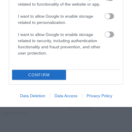
related to functionality of the website or app.
2026. JÚLIUS 28.
I want to allow Google to enable storage
related to personalization.
I want to allow Google to enable storage
related to security, including authentication
functionality and fraud prevention, and other
user protection.
CONFIRM
A KÖNYVTÁR, A TEMPLOM
NEM MINDEN RENDŐR
VAGY A SZOMSZÉD
RENDŐR, AKI TELEFONÁL:
NAPPALIJA? ÍGY NÉZHET KI A
EGY MONDAT, AMITŐL
Data Deletion
Data Access
Privacy Policy
JÖVŐ HŰSÖLŐHELYE
GYANAKODNI KELL
IDŐSEKNEK
2026. JÚLIUS 24.
2026. JÚLIUS 27.