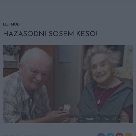
ÉLETMÓD
HÁZASODNI SOSEM KÉSŐ!
malcolm norah eskuvo 01