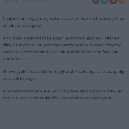
SENIOR.HU
2019. JANUÁR 26.
Napjainkban eléggé megoszlanak a vélemények a házasságról és
annak fontosságáról.
Arra, hogy sosem késő belevágni és kortól függetlenül oltár elé
állni, bizonyíték a 100 éves menyasszony és a 74 éves vőlegény.
Malcolm Yates barátaik és családtagjaik körében vette feleségül
Norah Witkiss-t.
30 év együttélés után kérte meg Norah kezét párja, a válasz pedig
nem volt kétséges.
A menyasszonyt az ABBA
Dancing Queen
című számára tolták az
oltár elé, ahol a házasulandók kimondták a boldogító igent.