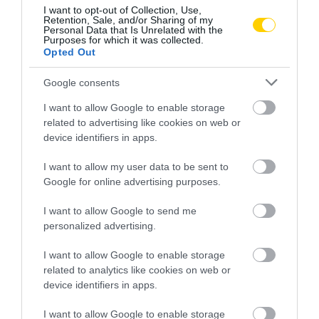
SZERETNÉNK ÖNÁLLÓAN
PROGRAM ÜGYÉBEN: BAJBAN
I want to opt-out of Collection, Use,
Retention, Sale, and/or Sharing of my
MENNI A PIACRA?
VAN A SZOLGÁLTATÁS? 7
Personal Data that Is Unrelated with the
KÉRDÉS, AMIRE MINDEN
Purposes for which it was collected.
2026. AUGUSZTUS 05.
IDŐSNEK TUDNIA KELL A
Opted Out
VÁLASZT
Google consents
2026. JÚLIUS 30.
I want to allow Google to enable storage
related to advertising like cookies on web or
device identifiers in apps.
I want to allow my user data to be sent to
Google for online advertising purposes.
I want to allow Google to send me
personalized advertising.
I want to allow Google to enable storage
HA AZ UNOKÁD SÍRVA HÍV
A VIDEÓHÍVÁS NEM ÖLELÉS,
related to analytics like cookies on web or
PÉNZÉRT, ELŐBB KÉRDEZD
DE NÉHA ÉLETMENTŐ LEHET:
device identifiers in apps.
MEG A CSALÁDI JELSZÓT
ÍGY SEGÍTHET A TECHNIKA A
MAGÁNY ELLEN
I want to allow Google to enable storage
2026. JÚLIUS 29.