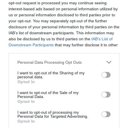
opt-out request is processed you may continue seeing
interest-based ads based on personal information utilized by
us or personal information disclosed to third parties prior to
your opt-out. You may separately opt-out of the further
HÁZASSÁG
CÍMKE:
disclosure of your personal information by third parties on the
IAB’s list of downstream participants. This information may
also be disclosed by us to third parties on the
IAB’s List of
Downstream Participants
that may further disclose it to other
AJÁNLÓ
third parties.
Please note that this website/app uses one or more Google
Personal Data Processing Opt Outs
services and may gather and store information including but
not limited to your visit or usage behaviour. You may click to
I want to opt-out of the Sharing of my
personal data.
grant or deny consent to Google and its third-party tags to
Opted In
use your data for below specified purposes in below Google
consent section.
I want to opt-out of the Sale of my
Personal Data.
Opted In
I want to opt-out of processing my
Personal Data for Targeted Advertising.
Opted In
MIT EGYÜNK, HA 70 FELETT IS
FELJELENTÉS A GONDOSÓRA