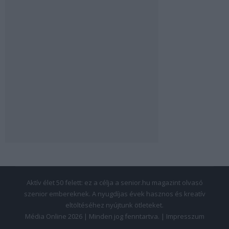
Aktív élet 50 felett: ez a célja a senior.hu magazint olvasó
szenior embereknek. A nyugdíjas évek hasznos és kreatív
eltöltéséhez nyújtunk ötleteket.
Média Online 2026 | Minden jog fenntartva. |
Impresszum