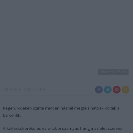
baromfi udvar
SENIOR.HU
2020. MÁJUS 31.
Régen, vidéken szinte minden háznál megtalálhatóak voltak a
baromfik.
A kakaskukorékolás és a többi szárnyas hangja az élet szerves