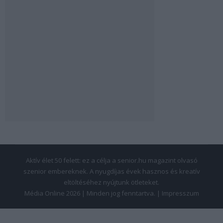
Aktív élet 50 felett: ez a célja a senior.hu magazint olvasó
szenior embereknek. A nyugdíjas évek hasznos és kreatív
eltöltéséhez nyújtunk ötleteket.
Média Online 2026 | Minden jog fenntartva. |
Impresszum