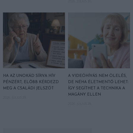
2026. JÚLIUS 30.
HA AZ UNOKÁD SÍRVA HÍV
A VIDEÓHÍVÁS NEM ÖLELÉS,
PÉNZÉRT, ELŐBB KÉRDEZD
DE NÉHA ÉLETMENTŐ LEHET:
MEG A CSALÁDI JELSZÓT
ÍGY SEGÍTHET A TECHNIKA A
MAGÁNY ELLEN
2026. JÚLIUS 29.
2026. JÚLIUS 28.