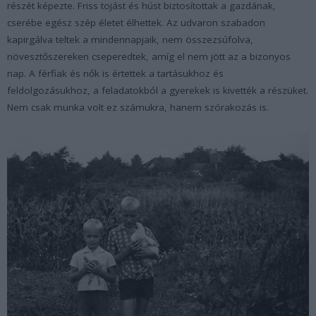
részét képezte. Friss tojást és húst biztosítottak a gazdának,
cserébe egész szép életet élhettek. Az udvaron szabadon
kapirgálva teltek a mindennapjaik, nem összezsúfolva,
növesztőszereken cseperedtek, amíg el nem jött az a bizonyos
nap. A férfiak és nők is értettek a tartásukhoz és
feldolgozásukhoz, a feladatokból a gyerekek is kivették a részüket.
Nem csak munka volt ez számukra, hanem szórakozás is.