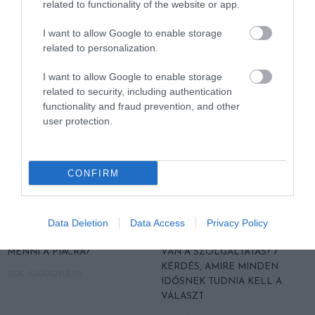
related to functionality of the website or app.
AZONNAL GYANAKODJ
MINDENKI 23 ÉVES
INFORMATIKUS
2026. AUGUSZTUS 10.
I want to allow Google to enable storage
2026. AUGUSZTUS 07.
related to personalization.
I want to allow Google to enable storage
related to security, including authentication
functionality and fraud prevention, and other
user protection.
CONFIRM
Data Deletion
Data Access
Privacy Policy
MIT EGYÜNK, HA 70 FELETT IS
FELJELENTÉS A GONDOSÓRA
SZERETNÉNK ÖNÁLLÓAN
PROGRAM ÜGYÉBEN: BAJBAN
MENNI A PIACRA?
VAN A SZOLGÁLTATÁS? 7
KÉRDÉS, AMIRE MINDEN
2026. AUGUSZTUS 05.
IDŐSNEK TUDNIA KELL A
VÁLASZT