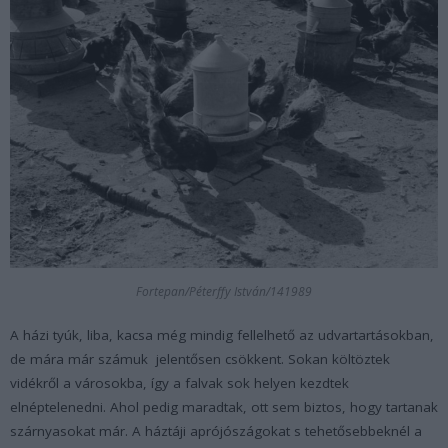
Fortepan/Péterffy István/141989
A házi tyúk, liba, kacsa még mindig fellelhető az udvartartásokban,
de mára már számuk jelentősen csökkent. Sokan költöztek
vidékről a városokba, így a falvak sok helyen kezdtek
elnéptelenedni. Ahol pedig maradtak, ott sem biztos, hogy tartanak
szárnyasokat már. A háztáji aprójószágokat s tehetősebbeknél a