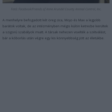
Fotó: Facebook/Friends of Anne Arundel County Animal Control, Inc.
A menhelyre befogadott két öreg cica, Mojo és Max a legjobb
barátok voltak, de az intézményben mégis külön ketrecbe kerültek
a szigorú szabályok miatt. A társak nehezen viselték a szétválást,
bár a kóborlás után végre egy kis könnyebbség jött az életükbe.