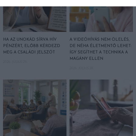
HA AZ UNOKÁD SÍRVA HÍV
A VIDEÓHÍVÁS NEM ÖLELÉS,
PÉNZÉRT, ELŐBB KÉRDEZD
DE NÉHA ÉLETMENTŐ LEHET:
MEG A CSALÁDI JELSZÓT
ÍGY SEGÍTHET A TECHNIKA A
MAGÁNY ELLEN
2026. JÚLIUS 29.
2026. JÚLIUS 28.