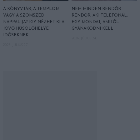
A KÖNYVTÁR, A TEMPLOM
NEM MINDEN RENDŐR
VAGY A SZOMSZÉD
RENDŐR, AKI TELEFONÁL:
NAPPALIJA? ÍGY NÉZHET KI A
EGY MONDAT, AMITŐL
JÖVŐ HŰSÖLŐHELYE
GYANAKODNI KELL
IDŐSEKNEK
2026. JÚLIUS 24.
2026. JÚLIUS 27.