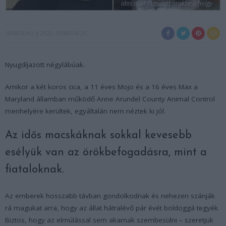
idos cicat fogadott orokbe a holgy
SENIOR.HU
2020. FEBRUÁR 29.
Nyugdíjazott négylábúak.
Amikor a két koros cica, a 11 éves Mojo és a 16 éves Max a
Maryland államban működő Anne Arundel County Animal Control
menhelyére kerültek, egyáltalán nem néztek ki jól.
Az idős macskáknak sokkal kevesebb
esélyük van az örökbefogadásra, mint a
fiataloknak.
Az emberek hosszabb távban gondolkodnak és nehezen szánják
rá magukat arra, hogy az állat hátralévő pár évét boldoggá tegyék.
Biztos, hogy az elmúlással sem akarnak szembesülni – szeretjük