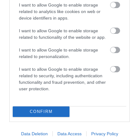
I want to allow Google to enable storage
related to analytics like cookies on web or
device identifiers in apps.
I want to allow Google to enable storage
related to functionality of the website or app.
I want to allow Google to enable storage
related to personalization.
MIT EGYÜNK, HA 70 FELETT IS
FELJELENTÉS A GONDOSÓRA
SZERETNÉNK ÖNÁLLÓAN
PROGRAM ÜGYÉBEN: BAJBAN
I want to allow Google to enable storage
MENNI A PIACRA?
VAN A SZOLGÁLTATÁS? 7
related to security, including authentication
KÉRDÉS, AMIRE MINDEN
2026. AUGUSZTUS 05.
functionality and fraud prevention, and other
IDŐSNEK TUDNIA KELL A
user protection.
VÁLASZT
2026. JÚLIUS 30.
CONFIRM
Data Deletion
Data Access
Privacy Policy