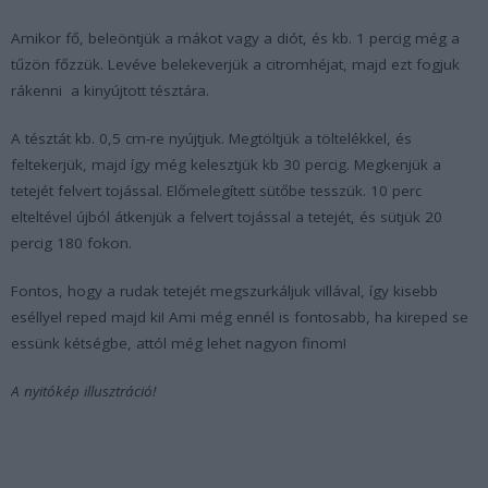
Amikor fő, beleöntjük a mákot vagy a diót, és kb. 1 percig még a
tűzön főzzük. Levéve belekeverjük a citromhéjat, majd ezt fogjuk
rákenni a kinyújtott tésztára.
A tésztát kb. 0,5 cm-re nyújtjuk. Megtöltjük a töltelékkel, és
feltekerjük, majd így még kelesztjük kb 30 percig. Megkenjük a
tetejét felvert tojással. Előmelegített sütőbe tesszük. 10 perc
elteltével újból átkenjük a felvert tojással a tetejét, és sütjük 20
percig 180 fokon.
Fontos, hogy a rudak tetejét megszurkáljuk villával, így kisebb
eséllyel reped majd ki! Ami még ennél is fontosabb, ha kireped se
essünk kétségbe, attól még lehet nagyon finom!
A nyitókép illusztráció!