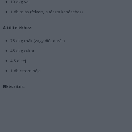
10 dkg vaj
1 db tojás (felvert, a tészta kenéséhez)
A töltelékhez:
75 dkg mák (vagy dió, darált)
45 dkg cukor
4.5 dl tej
1 db citrom héja
Elkészítés: