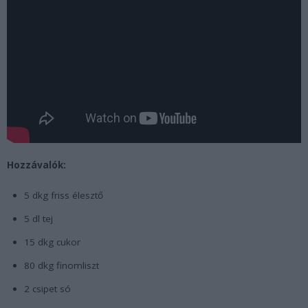
Hozzávalók:
5 dkg friss élesztő
5 dl tej
15 dkg cukor
80 dkg finomliszt
2 csipet só