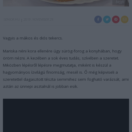
bejgli
SENIOR.HU
2019. NOVEMBER 29.
Vagyis a mákos és diós tekercs.
Mariska néni kora ellenére úgy sürög-forog a konyhában, hogy
öröm nézni. A kezében a sok éves tudás, szívében a szeretet.
Miközben lépésről lépésre megmutatja, miként is készül a
hagyományos ízvilágú finomság, mesél is. Ő még képviseli a
szeretettel dagasztott tészta semmihez sem fogható varázsát, ami
aztán az ünnepi asztalnál is jobban esik.