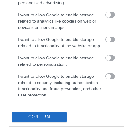
AJÁNLÓ
personalized advertising.
I want to allow Google to enable storage
related to analytics like cookies on web or
device identifiers in apps.
I want to allow Google to enable storage
related to functionality of the website or app.
I want to allow Google to enable storage
related to personalization.
I want to allow Google to enable storage
NEM TE VAGY BÉNA, CSAK AZ
MIT EGYÜNK, HA 70 FELETT IS
related to security, including authentication
APP HISZI MAGÁRÓL, HOGY
SZERETNÉNK ÖNÁLLÓAN
functionality and fraud prevention, and other
MINDENKI 23 ÉVES
MENNI A PIACRA?
user protection.
INFORMATIKUS
2026. AUGUSZTUS 05.
2026. AUGUSZTUS 07.
CONFIRM