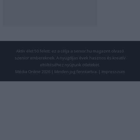
Aktív élet 50 felett: ez a célja a senior.hu magazint olvasó
szenior embereknek. A nyugdíjas évek hasznos és kreatív
eltöltéséhez nyújtunk ötleteket.
Média Online 2026 | Minden jog fenntartva. |
Impresszum