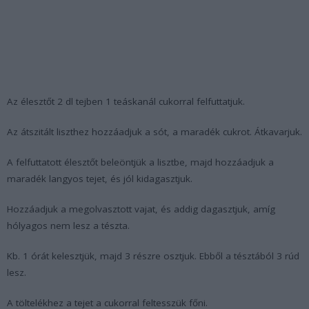
Az élesztőt 2 dl tejben 1 teáskanál cukorral felfuttatjuk.
Az átszitált liszthez hozzáadjuk a sót, a maradék cukrot. Átkavarjuk.
A felfuttatott élesztőt beleöntjük a lisztbe, majd hozzáadjuk a
maradék langyos tejet, és jól kidagasztjuk.
Hozzáadjuk a megolvasztott vajat, és addig dagasztjuk, amíg
hólyagos nem lesz a tészta.
Kb. 1 órát kelesztjük, majd 3 részre osztjuk. Ebből a tésztából 3 rúd
lesz.
A töltelékhez a tejet a cukorral feltesszük főni.