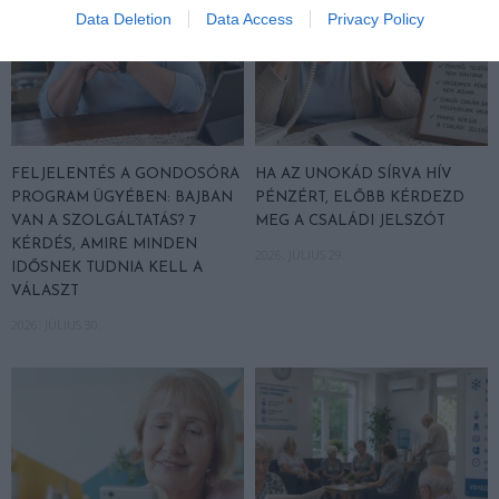
Data Deletion
Data Access
Privacy Policy
FELJELENTÉS A GONDOSÓRA
HA AZ UNOKÁD SÍRVA HÍV
PROGRAM ÜGYÉBEN: BAJBAN
PÉNZÉRT, ELŐBB KÉRDEZD
VAN A SZOLGÁLTATÁS? 7
MEG A CSALÁDI JELSZÓT
KÉRDÉS, AMIRE MINDEN
2026. JÚLIUS 29.
IDŐSNEK TUDNIA KELL A
VÁLASZT
2026. JÚLIUS 30.