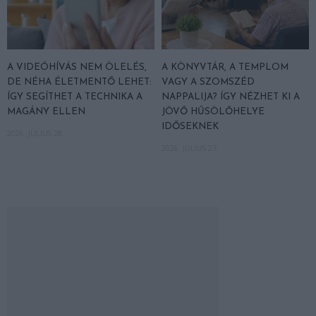
A VIDEÓHÍVÁS NEM ÖLELÉS,
A KÖNYVTÁR, A TEMPLOM
DE NÉHA ÉLETMENTŐ LEHET:
VAGY A SZOMSZÉD
ÍGY SEGÍTHET A TECHNIKA A
NAPPALIJA? ÍGY NÉZHET KI A
MAGÁNY ELLEN
JÖVŐ HŰSÖLŐHELYE
IDŐSEKNEK
2026. JÚLIUS 28.
2026. JÚLIUS 27.