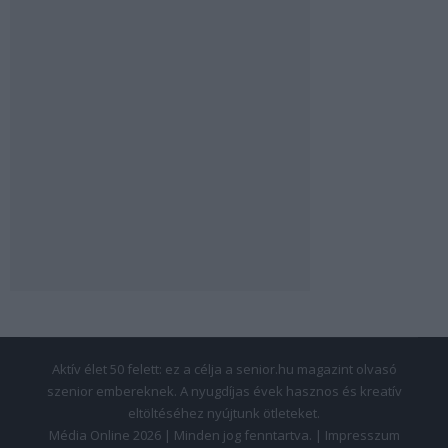
Aktív élet 50 felett: ez a célja a senior.hu magazint olvasó
szenior embereknek. A nyugdíjas évek hasznos és kreatív
eltöltéséhez nyújtunk ötleteket.
Média Online 2026 | Minden jog fenntartva. |
Impresszum