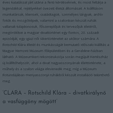
éves kutatással járt utána a fenti kérdéseknek, és most feltárja a
legendákkal, rejtélyekkel övezett életút állomásait. A kiállításon
munkatársak, kliensek, családtagok, személyes tárgyak, archív
fotók és mozgóképek, valamint a szalonban készült ruhák
vallanak tulajdonosuk, főszereplőjük és tervezőjük életéről,
megörökítve a magyar divattörténet egy fontos, 20. századi
epizódját, egy igazi női sikertörténetet az utókor számára. A
Rotschild Klára életét és munkásságát bemutató időszaki kiállítás a
Magyar Nemzeti Múzeum főépületében és a Geraldine-házban
látható. A Múzeumkert rekonstrukciója során megújult Kertészház
új kiállítóhelyszín, ahol a divat nagyasszonyának élettörténete, a
műhely és a szalon világa elevenedik meg, míg a Múzeum
Rotundájában menyasszonyi ruhákból készült installáció tekinthető
meg.
’CLARA – Rotschild Klára – divatkirálynő
a vasfüggöny mögött’