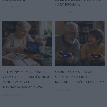
NAGY PRÓBÁJA
2026. JÚLIUS 03.
2026. JÚLIUS 01.
REJTVÉNY, MEMÓRIAJÁTÉK
MARIO, KÁRTYA, PUZZLE:
VAGY GYORS REAKCIÓ? NEM
MIÉRT NEM GYEREKES
MINDEGY, MIVEL
JÁTSZANI FELNŐTTKÉNT SEM?
TORNÁZTATJUK AZ AGYAT
2026. JÚNIUS 23.
2026. JÚLIUS 01.