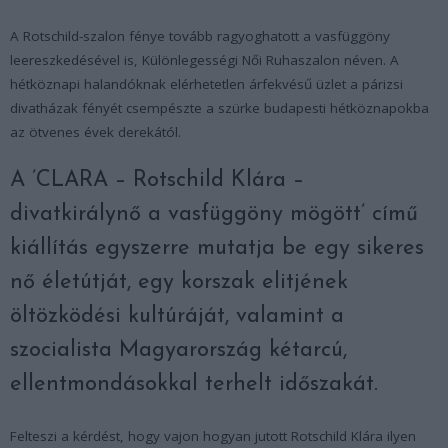
A Rotschild-szalon fénye tovább ragyoghatott a vasfüggöny
leereszkedésével is, Különlegességi Női Ruhaszalon néven. A
hétköznapi halandóknak elérhetetlen árfekvésű üzlet a párizsi
divatházak fényét csempészte a szürke budapesti hétköznapokba
az ötvenes évek derekától.
A ’CLARA – Rotschild Klára –
divatkirálynő a vasfüggöny mögött’ című
kiállítás egyszerre mutatja be egy sikeres
nő életútját, egy korszak elitjének
öltözködési kultúráját, valamint a
szocialista Magyarország kétarcú,
ellentmondásokkal terhelt időszakát.
Felteszi a kérdést, hogy vajon hogyan jutott Rotschild Klára ilyen