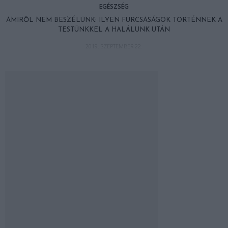
EGÉSZSÉG
AMIRŐL NEM BESZÉLÜNK: ILYEN FURCSASÁGOK TÖRTÉNNEK A
TESTÜNKKEL A HALÁLUNK UTÁN
2019. SZEPTEMBER 22.