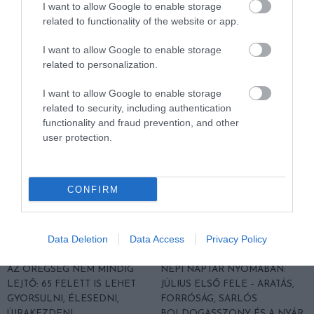
I want to allow Google to enable storage
AUGUSZTUS ELSŐ FELE –
JÚLIUS MÁSODIK FELE –
related to functionality of the website or app.
LŐRINC A DINNYÉBEN,
VIHARHOZÓ ILLÉS, JAKAB
NAGYBOLDOGASSZONY
JELEI, ANNA NAPJA ÉS A NYÁR
I want to allow Google to enable storage
FÉNYE ÉS A NYÁRUTÓ ELSŐ
DEREKÁNAK BÖLCSESSÉGE
related to personalization.
SÓHAJA
2026. JÚLIUS 15.
I want to allow Google to enable storage
2026. JÚLIUS 31.
related to security, including authentication
functionality and fraud prevention, and other
user protection.
CONFIRM
Data Deletion
Data Access
Privacy Policy
AZ ÖREGSÉG NEM MINDIG
NÉPI NAPTÁR NYOMÁBAN:
LEJTŐ: 65 FELETT IS LEHET
JÚLIUS ELSŐ FELE – ARATÁS,
GYORSULNI, ÉLESEDNI,
FORRÓSÁG, SARLÓS
ÚJRAKEZDENI
BOLDOGASSZONY ÉS A NYÁR