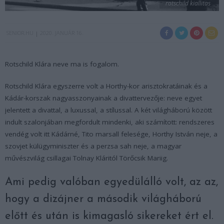
rotschild kiallitas
SENIOR.HU
2020. JANUÁR 16.
Rotschild Klára neve ma is fogalom.
Rotschild Klára egyszerre volt a Horthy-kor arisztokratáinak és a
Kádár-korszak nagyasszonyainak a divattervezője: neve egyet
jelentett a divattal, a luxussal, a stílussal. A két világháború között
indult szalonjában megfordult mindenki, aki számított: rendszeres
vendég volt itt Kádárné, Tito marsall felesége, Horthy István neje, a
szovjet külügyminiszter és a perzsa sah neje, a magyar
művészvilág csillagai Tolnay Kláritól Törőcsik Mariig.
Ami pedig valóban egyedülálló volt, az az,
hogy a dizájner a második világháború
előtt és után is kimagasló sikereket ért el.