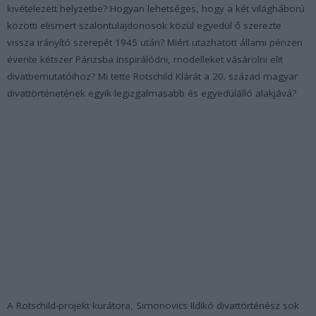
kivételezett helyzetbe? Hogyan lehetséges, hogy a két világháború
közötti elismert szalontulajdonosok közül egyedül ő szerezte
vissza irányító szerepét 1945 után? Miért utazhatott állami pénzen
évente kétszer Párizsba inspirálódni, modelleket vásárolni elit
divatbemutatóihoz? Mi tette Rotschild Klárát a 20. század magyar
divattörténetének egyik legizgalmasabb és egyedülálló alakjává?
A Rotschild-projekt kurátora, Simonovics Ildikó divattörténész sok