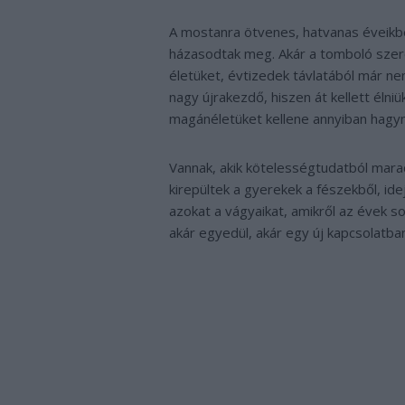
A mostanra ötvenes, hatvanas éveikbe
házasodtak meg. Akár a tomboló szer
életüket, évtizedek távlatából már nem
nagy újrakezdő, hiszen át kellett élniü
magánéletüket kellene annyiban hagyn
Vannak, akik kötelességtudatból marad
kirepültek a gyerekek a fészekből, ide
azokat a vágyaikat, amikről az évek 
akár egyedül, akár egy új kapcsolatba