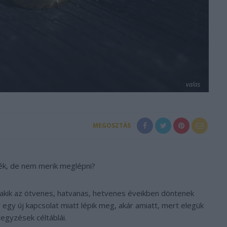
valas
MEGOSZTÁS
ék, de nem merik meglépni?
akik az ötvenes, hatvanas, hetvenes éveikben döntenek
 egy új kapcsolat miatt lépik meg, akár amiatt, mert elegük
egyzések céltáblái.