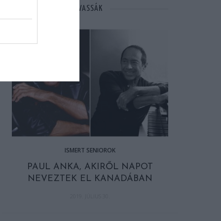
MÁSOK ÉPPEN EZT OLVASSÁK
ISMERT SENIOROK
PAUL ANKA, AKIRŐL NAPOT
NEVEZTEK EL KANADÁBAN
2019. JÚLIUS 30.