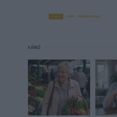
LÉLEK
PÁRKAPCSOLAT
CÍMKE:
AJÁNLÓ