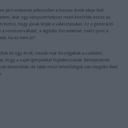
n járó emberek jellemzően a húszas éveik eleje felé
elem, akár egy kényszerhelyzet miatt kötötték össze az
 biztos, hogy jónak látják a választásukat. Ez a generáció
k a rendszerváltást, a digitális forradalmat, miért pont a
iuk, ha az nem jó?
tak és úgy érzik, miután már kiszolgálták a családot,
je, hogy a saját igényeikkel foglalkozzanak. Beteljesítsék
során lemondtak, de talán most lehetőségük van megélni őket
n.