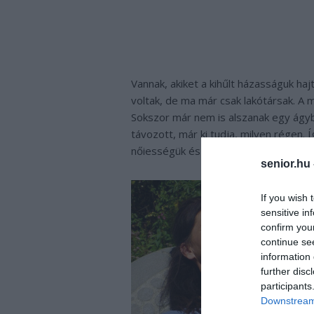
Vannak, akiket a kihűlt házasságuk haj
voltak, de ma már csak lakótársak. A 
Sokszor már nem is alszanak egy ágyb
távozott, már ki tudja, milyen régen.
nőiességük és férfiasságuk sikerét.
senior.hu
If you wish 
sensitive in
confirm you
continue se
information 
further disc
participants
Downstream 