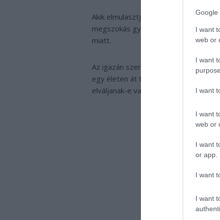
Google 
Akik elmulasztják és maradnak, belet
megszokás győz és félő, hogy egysz
I want t
miatt.
web or d
I want t
Az igazán szerencsések mégis leginkáb
purpose
egy életen át tartó boldog házasságb
elváljanak-e vagy ne.
I want 
I want t
web or d
I want t
or app.
I want t
I want t
authenti