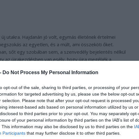
t új utakra. Hajdanán jó volt, egymás életének értelmei
megszokás az egyetlen, és a múlt, ami összeköti őket.
an, sőt egy szobában sem, a szenvedély bejelentés nélkül
 Így az újrakezdésben van esély, hogy újra megéljék a
 -
Do Not Process My Personal Information
to opt-out of the sale, sharing to third parties, or processing of your per
formation for targeted advertising by us, please use the below opt-out s
r selection. Please note that after your opt-out request is processed y
eing interest-based ads based on personal information utilized by us or
disclosed to third parties prior to your opt-out. You may separately opt-
losure of your personal information by third parties on the IAB’s list of
. This information may also be disclosed by us to third parties on the
IA
Participants
that may further disclose it to other third parties.