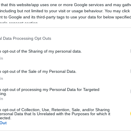
 that this website/app uses one or more Google services and may gath
including but not limited to your visit or usage behaviour. You may click 
 to Google and its third-party tags to use your data for below specifi
ogle consent section.
l Data Processing Opt Outs
o opt-out of the Sharing of my personal data.
In
o opt-out of the Sale of my Personal Data.
In
to opt-out of processing my Personal Data for Targeted
ing.
In
 nehéz döntés. Minél több ponton csatlakozik az életünk,
o opt-out of Collection, Use, Retention, Sale, and/or Sharing
rekek, vagyonmegosztás és hasonló dolgok, és persze egy
ersonal Data that Is Unrelated with the Purposes for which it
r eljön a pont, amikor az ember ráébred: most vagy soha!
lected.
Out
, addig kell lépni, amíg tudunk lépni.