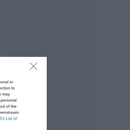
sonal or
ection to
ou may
 personal
out of the
 downstream
B’s List of