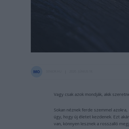
SENIOR.HU
2020. JÚNIUS 18.
Vagy csak azok mondják, akik szeretn
Sokan néznek ferde szemmel azokra, 
úgy, hogy új életet kezdenek. Ezt akár
van, könnyen lesznek a rosszalló megj