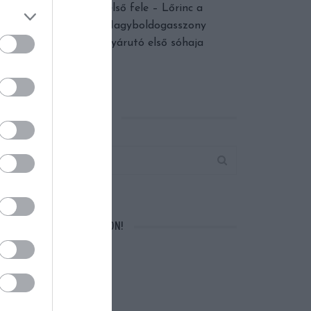
Augusztus első fele – Lőrinc a
dinnyében, Nagyboldogasszony
fénye és a nyárutó első sóhaja
KERESÉS AZ OLDALON
VÁRUNK A FACEBOOKON!