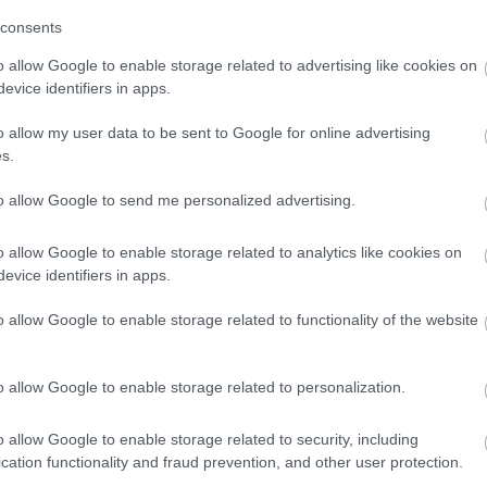
consents
örődnek abba a helyzetbe, amitől szenvednek. Ekkor a
er az majd becsönget a megbánás is a meg nem tett dolgok
o allow Google to enable storage related to advertising like cookies on
evice identifiers in apps.
o allow my user data to be sent to Google for online advertising
b azok, akiknek sikerült megtalálniuk azt az embert, akivel
s.
an élhetnek, és nem kell azon töprengeniük, hogy
to allow Google to send me personalized advertising.
o allow Google to enable storage related to analytics like cookies on
evice identifiers in apps.
o allow Google to enable storage related to functionality of the website
o allow Google to enable storage related to personalization.
o allow Google to enable storage related to security, including
cation functionality and fraud prevention, and other user protection.