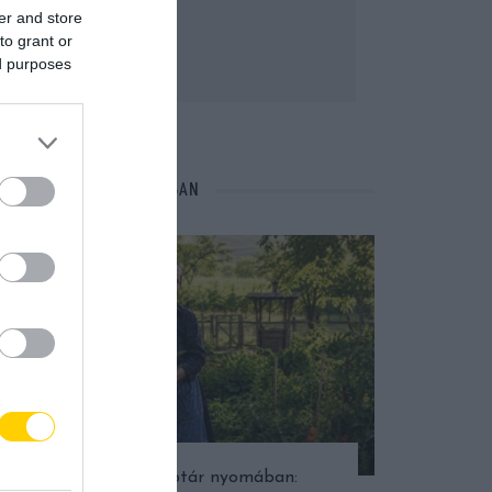
er and store
to grant or
ed purposes
NÉPI NAPTÁR NYOMÁBAN
Népi naptár nyomában: