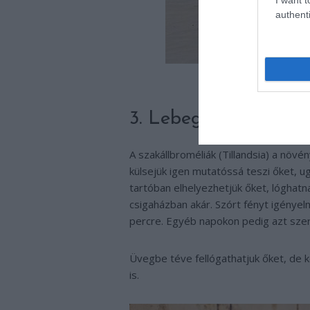
authenti
3. Lebegő növények
A szakállbroméliák (Tillandsia) a növ
külsejük igen mutatóssá teszi őket, 
tartóban elhelyezhetjük őket, lóghatn
csigaházban akár. Szórt fényt igénye
percre. Egyéb napokon pedig azt szere
Üvegbe téve fellógathatjuk őket, de 
is.