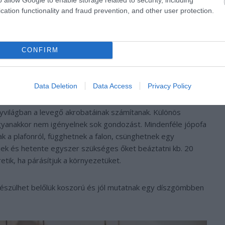
cation functionality and fraud prevention, and other user protection.
CONFIRM
Fotó: Greener Environments
Data Deletion
Data Access
Privacy Policy
ényvilágban a levegő akrobatáinak számítanak. Különös
ugyanakkor nem igényelnek sok gondozást. Mindenféle jópofa
ak a plafonról, függhetnek a falon, csünghetnek egy
lnek és hetente egyszer szükséges őket beáztatni kb. 20
tik, ha párásítjuk a környezetüket.
készülhet belőlük koszorú és jól mutatnak egy díszgömbben