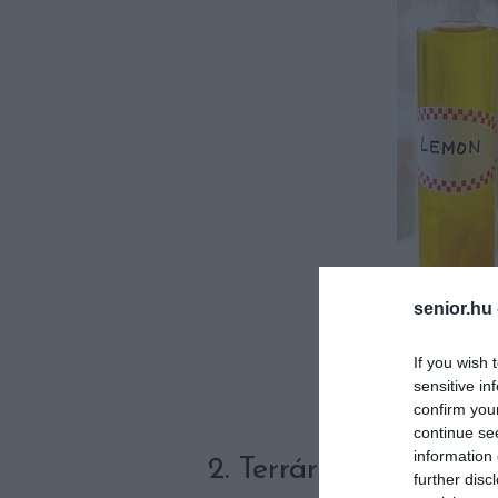
senior.hu
If you wish 
sensitive in
confirm you
continue se
information 
2. Terrárium pozsgá
further disc