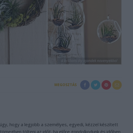
4 brillians diy ajandek novenyekbol
MEGOSZTÁS
gy, hogy a legjobb a személyes, egyedi, kézzel készített
 tömegben tölteni az időt, ha előre gondolkodunk és időben