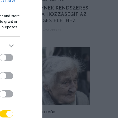
B’s List of
5 ÉTEL, AMELYNEK RENDSZERES
FOGYASZTÁSA HOZZÁSEGÍT AZ
er and store
EGÉSZSÉGES ÉLETHEZ
to grant or
ed purposes
2018. NOVEMBER 29.
ÉLETMÓD