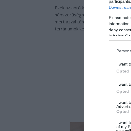
participants
Ezek az apró kis növényházikók nagyo
Downstream 
népszerűségnek örvendenek. Amíg nem 
Please note
mert azzal tönkreteheted a művet. Csa
information 
terráriumok kevés törődéssel is beéri
deny consent
in below Go
Persona
I want t
Opted 
I want t
Opted 
I want 
Advertis
Opted 
I want t
of my P
was col