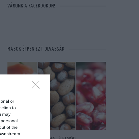
VÁRUNK A FACEBOOKON!
MÁSOK ÉPPEN EZT OLVASSÁK
sonal or
ection to
ou may
 personal
out of the
 downstream
EGÉSZSÉG
ÉLETMÓD