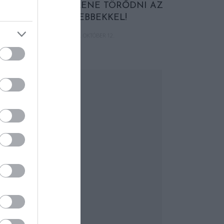
TÖBBET KELLENE TÖRŐDNI AZ
IDŐSEBBEKKEL!
2020. OKTÓBER 12.