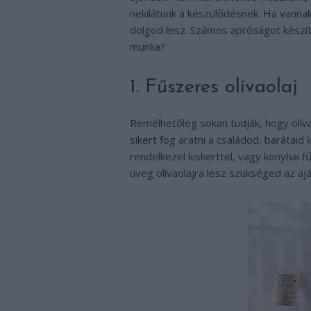
nekilátunk a készülődésnek. Ha vannak
dolgod lesz. Számos apróságot készí
munka?
1. Fűszeres olívaolaj
Remélhetőleg sokan tudják, hogy olív
sikert fog aratni a családod, barátaid 
rendelkezel kiskerttel, vagy konyhai 
üveg olívaolajra lesz szükséged az aj