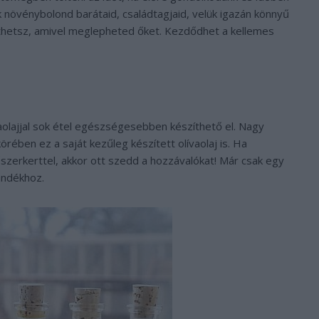
 növénybolond barátaid, családtagjaid, velük igazán könnyű
thetsz, amivel meglepheted őket. Kezdődhet a kellemes
aolajjal sok étel egészségesebben készíthető el. Nagy
körében ez a saját kezűleg készített olívaolaj is. Ha
fűszerkerttel, akkor ott szedd a hozzávalókat! Már csak egy
ándékhoz.