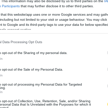
. This information may also be disclosed by us to third parties on the
IA
n egyszerűen elkészíthetőek, és rendkívüli
Participants
that may further disclose it to other third parties.
kerül az ajándékozotthoz, légy körültekintő a locsolással,
 that this website/app uses one or more Google services and may gath
k akkor öntözz, ha a talaj már kiszáradt! Ezek a parányi
including but not limited to your visit or usage behaviour. You may click 
k. Akár kamaszoknak is adhatjuk, menő szobadísz is!
 to Google and its third-party tags to use your data for below specifi
ogle consent section.
l Data Processing Opt Outs
o opt-out of the Sharing of my personal data.
In
o opt-out of the Sale of my Personal Data.
In
to opt-out of processing my Personal Data for Targeted
ing.
In
o opt-out of Collection, Use, Retention, Sale, and/or Sharing
ersonal Data that Is Unrelated with the Purposes for which it
lected.