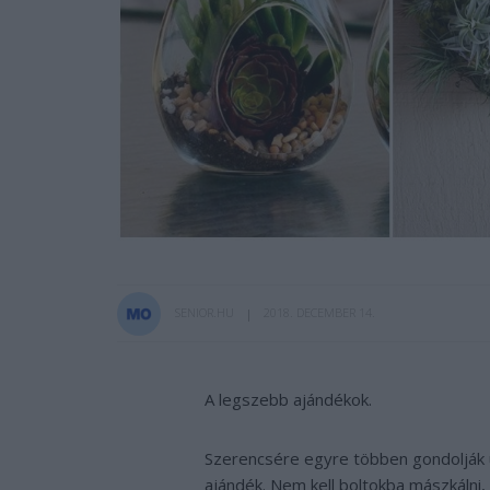
SENIOR.HU
2018. DECEMBER 14.
A legszebb ajándékok.
Szerencsére egyre többen gondolják ú
ajándék. Nem kell boltokba mászkálni,