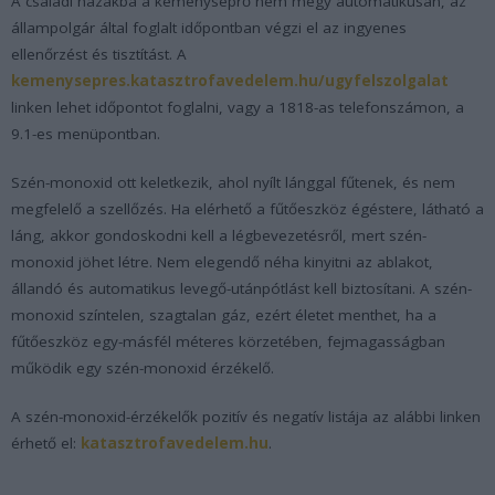
A családi házakba a kéményseprő nem megy automatikusan, az
állampolgár által foglalt időpontban végzi el az ingyenes
ellenőrzést és tisztítást. A
kemenysepres.katasztrofavedelem.hu/ugyfelszolgalat
linken lehet időpontot foglalni, vagy a 1818-as telefonszámon, a
9.1-es menüpontban.
Szén-monoxid ott keletkezik, ahol nyílt lánggal fűtenek, és nem
megfelelő a szellőzés. Ha elérhető a fűtőeszköz égéstere, látható a
láng, akkor gondoskodni kell a légbevezetésről, mert szén-
monoxid jöhet létre. Nem elegendő néha kinyitni az ablakot,
állandó és automatikus levegő-utánpótlást kell biztosítani. A szén-
monoxid színtelen, szagtalan gáz, ezért életet menthet, ha a
fűtőeszköz egy-másfél méteres körzetében, fejmagasságban
működik egy szén-monoxid érzékelő.
A szén-monoxid-érzékelők pozitív és negatív listája az alábbi linken
érhető el:
katasztrofavedelem.hu
.