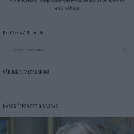
a dinnyében, Nagyboldogasszony fénye és a nyárutó
első sóhaja
KERESÉS AZ OLDALON
VÁRUNK A FACEBOOKON!
MÁSOK ÉPPEN EZT OLVASSÁK