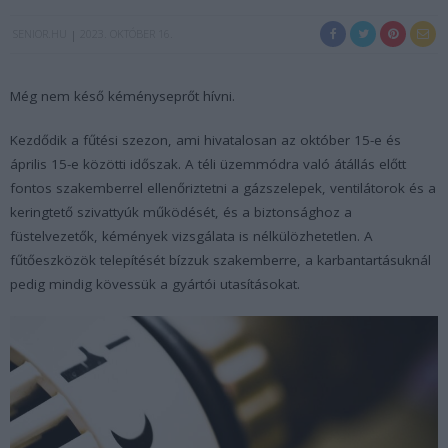
SENIOR.HU
2023. OKTÓBER 16.
Még nem késő kéményseprőt hívni.
Kezdődik a fűtési szezon, ami hivatalosan az október 15-e és
április 15-e közötti időszak. A téli üzemmódra való átállás előtt
fontos szakemberrel ellenőriztetni a gázszelepek, ventilátorok és a
keringtető szivattyúk működését, és a biztonsághoz a
füstelvezetők, kémények vizsgálata is nélkülözhetetlen. A
fűtőeszközök telepítését bízzuk szakemberre, a karbantartásuknál
pedig mindig kövessük a gyártói utasításokat.