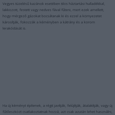
Vegyes tüzelésű kazánok esetében tilos háztartási hulladékkal,
lakkozott, festett vagy nedves fával fűteni, mert ezek amellett,
hogy mérgező gázokat bocsátanak ki és ezzel a környezetet
károsítják, fokozzák a kéményben a kátrány és a korom
lerakódását is.
Ha új kéményt építenek, a régit javítják, felújítják, átalakítják, vagy új
fűtőeszközt csatlakoztatnak hozzá, azt csak azután lehet használni,