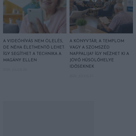
A VIDEÓHÍVÁS NEM ÖLELÉS,
A KÖNYVTÁR, A TEMPLOM
DE NÉHA ÉLETMENTŐ LEHET:
VAGY A SZOMSZÉD
ÍGY SEGÍTHET A TECHNIKA A
NAPPALIJA? ÍGY NÉZHET KI A
MAGÁNY ELLEN
JÖVŐ HŰSÖLŐHELYE
IDŐSEKNEK
2026. JÚLIUS 28.
2026. JÚLIUS 27.