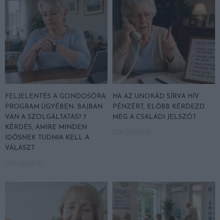
FELJELENTÉS A GONDOSÓRA
HA AZ UNOKÁD SÍRVA HÍV
PROGRAM ÜGYÉBEN: BAJBAN
PÉNZÉRT, ELŐBB KÉRDEZD
VAN A SZOLGÁLTATÁS? 7
MEG A CSALÁDI JELSZÓT
KÉRDÉS, AMIRE MINDEN
2026. JÚLIUS 29.
IDŐSNEK TUDNIA KELL A
VÁLASZT
2026. JÚLIUS 30.