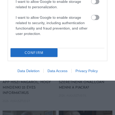
I want to allow Google to enable storage
related to personalization.
AJÁNLÓ
I want to allow Google to enable storage
related to security, including authentication
functionality and fraud prevention, and other
user protection.
CONFIRM
Data Deletion
Data Access
Privacy Policy
NEM TE VAGY BÉNA, CSAK AZ
MIT EGYÜNK, HA 70 FELETT IS
APP HISZI MAGÁRÓL, HOGY
SZERETNÉNK ÖNÁLLÓAN
MINDENKI 23 ÉVES
MENNI A PIACRA?
INFORMATIKUS
2026. AUGUSZTUS 05.
2026. AUGUSZTUS 07.