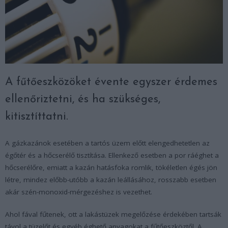
A fűtőeszközöket évente egyszer érdemes
ellenőriztetni, és ha szükséges,
kitisztíttatni.
A gázkazánok esetében a tartós üzem előtt elengedhetetlen az
égőtér és a hőcserélő tisztítása. Ellenkező esetben a por ráéghet a
hőcserélőre, emiatt a kazán hatásfoka romlik, tökéletlen égés jön
létre, mindez előbb-utóbb a kazán leállásához, rosszabb esetben
akár szén-monoxid-mérgezéshez is vezethet.
Ahol fával fűtenek, ott a lakástüzek megelőzése érdekében tartsák
távol a tüzelőt és egyéb éghető anyagokat a fűtőeszköztől. A