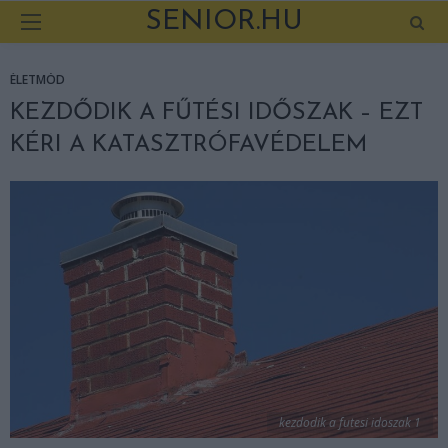
SENIOR.HU
ÉLETMÓD
KEZDŐDIK A FŰTÉSI IDŐSZAK – EZT
KÉRI A KATASZTRÓFAVÉDELEM
kezdodik a futesi idoszak 1