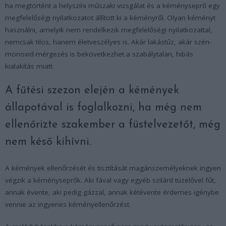
ha megtörtént a helyszíni műszaki vizsgálat és a kéményseprő egy
megfelelőségi nyilatkozatot állított ki a kéményről. Olyan kéményt
használni, amelyik nem rendelkezik megfelelőségi nyilatkozattal,
nemcsak tilos, hanem életveszélyes is. Akár lakástűz, akár szén-
monoxid-mérgezés is bekövetkezhet a szabálytalan, hibás
kialakítás miatt.
A fűtési szezon elején a kémények
állapotával is foglalkozni, ha még nem
ellenőrizte szakember a füstelvezetőt, még
nem késő kihívni.
A kémények ellenőrzését és tisztítását magánszemélyeknek ingyen
végzik a kéményseprők. Aki fával vagy egyéb szilárd tüzelővel fűt,
annak évente, aki pedig gázzal, annak kétévente érdemes igénybe
vennie az ingyenes kéményellenőrzést.