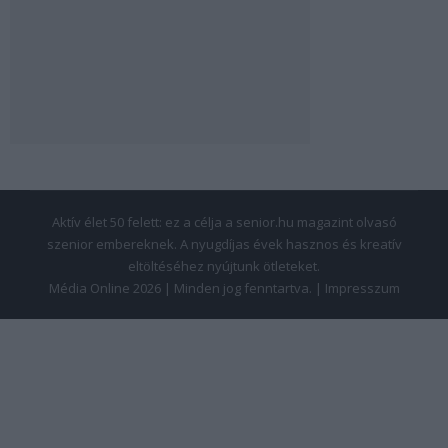
Aktív élet 50 felett: ez a célja a senior.hu magazint olvasó
szenior embereknek. A nyugdíjas évek hasznos és kreatív
eltöltéséhez nyújtunk ötleteket.
Média Online 2026 | Minden jog fenntartva. |
Impresszum