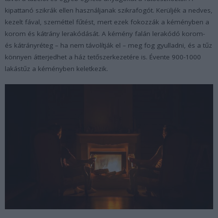
kipattanó szikrák ellen használjanak szikrafogót. Kerüljék a nedves,
kezelt fával, szeméttel fűtést, mert ezek fokozzák a kéményben a
korom és kátrány lerakódását. A kémény falán lerakódó korom-
és kátrányréteg – ha nem távolítják el – meg fog gyulladni, és a tűz
könnyen átterjedhet a ház tetőszerkezetére is. Évente 900-1000
lakástűz a kéményben keletkezik.