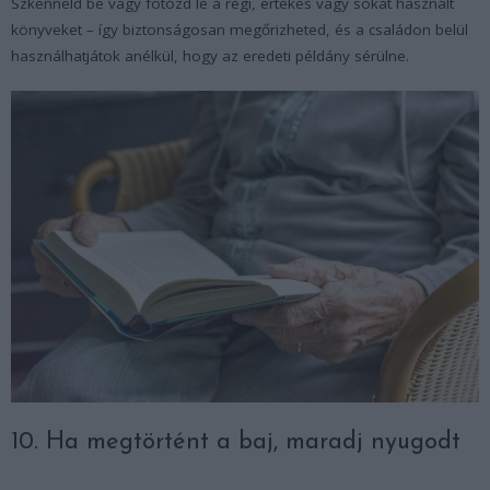
Szkenneld be vagy fotózd le a régi, értékes vagy sokat használt
könyveket – így biztonságosan megőrizheted, és a családon belül
használhatjátok anélkül, hogy az eredeti példány sérülne.
10. Ha megtörtént a baj, maradj nyugodt