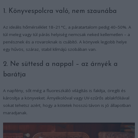
1. Könyvespolcra való, nem szaunába
Az ideális hőmérséklet 18–21 °C, a páratartalom pedig 40–50%. A
túl meleg vagy túl párás helyiség nemcsak neked kellemetlen – a
penésznek és a rovaroknak is csábító. A könyvek legjobb helye
egy hűvös, száraz, stabil klímájú szobában van.
2. Ne süttesd a nappal – az árnyék a
barátja
A napfény, sőt még a fluoreszkáló világítás is fakítja, öregíti és
károsítja a könyveket. Árnyékolóval vagy UV-szűrős ablakfóliával
sokat tehetsz azért, hogy a kötetek hosszú távon is jó állapotban
maradjanak.