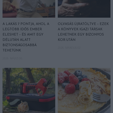
A LAKÁS 7 PONTJA, AHOL A
OLVASÁS ÚJRATÖLTVE – EZEK
LEGTÖBB IDŐS EMBER
A KÖNYVEK IGAZI TÁRSAK
ELESHET – ÉS AMIT EGY
LEHETNEK EGY BIZONYOS
DÉLUTÁN ALATT
KOR UTÁN
BIZTONSÁGOSABBÁ
2026. MÁRCIUS 02.
TEHETÜNK
2026. MÁJUS 06.