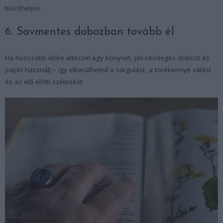
búvóhelyei.
6. Savmentes dobozban tovább él
Ha hosszabb időre elteszel egy könyvet, pH-semleges dobozt és
papírt használj – így elkerülheted a sárgulást, a törékennyé válást
és az idő előtti szétesést.