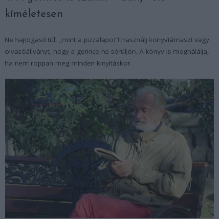
kíméletesen
Ne hajtogasd túl, „mint a pizzalapot”! Használj könyvtámaszt vagy
olvasóállványt, hogy a gerince ne sérüljön. A könyv is meghálálja,
ha nem roppan meg minden kinyitáskor.