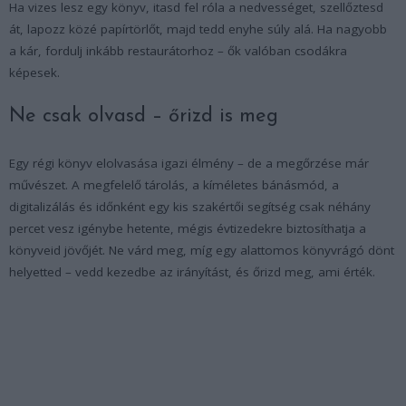
Ha vizes lesz egy könyv, itasd fel róla a nedvességet, szellőztesd
át, lapozz közé papírtörlőt, majd tedd enyhe súly alá. Ha nagyobb
a kár, fordulj inkább restaurátorhoz – ők valóban csodákra
képesek.
Ne csak olvasd – őrizd is meg
Egy régi könyv elolvasása igazi élmény – de a megőrzése már
művészet. A megfelelő tárolás, a kíméletes bánásmód, a
digitalizálás és időnként egy kis szakértői segítség csak néhány
percet vesz igénybe hetente, mégis évtizedekre biztosíthatja a
könyveid jövőjét. Ne várd meg, míg egy alattomos könyvrágó dönt
helyetted – vedd kezedbe az irányítást, és őrizd meg, ami érték.