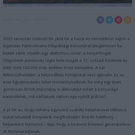
SENIOR.HU
2025. JÚLIUS 11.
2025 tavaszán sokkoló hír járta be a hazai és nemzetközi sajtót: a
legendás Pannonhalmi Főapátsági Könyvtárat ideiglenesen be
kellett zárni, miután egy alattomos rovar, a kenyérbogár
(Stegobium paniceum)
rágta bele magát a 15. századi kódexek és
több mint 100 000 más értékes kötet belsejébe. A kár
felbecsülhetetlen, a helyreállítás hónapokat vesz igénybe. Ez az
eset figyelmeztetés lehet mindannyiunknak: ha még egy ilyen
gondosan őrzött intézmény is áldozatául eshet a könyvrágó
kártevőknek, mit várhatunk otthon egy nyitott polcon?
A jó hír az, hogy néhány egyszerű szabály betartásával otthon is
sokat tehetünk könyveink megőrzéséért. Íme tíz hatékony –
helyenként humoros – tipp, hogy a kedvenc köteteid generációkon
át fennmaradjanak: