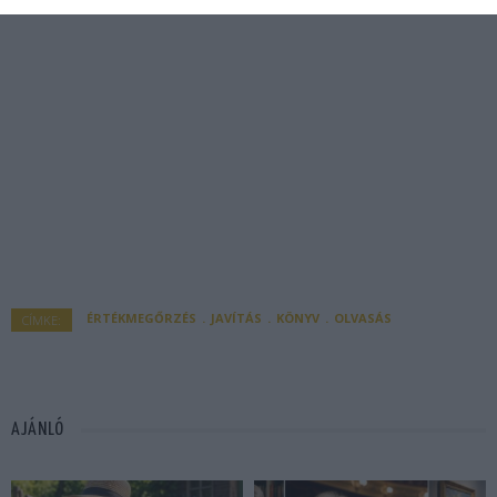
ÉRTÉKMEGŐRZÉS
JAVÍTÁS
KÖNYV
OLVASÁS
CÍMKE:
AJÁNLÓ