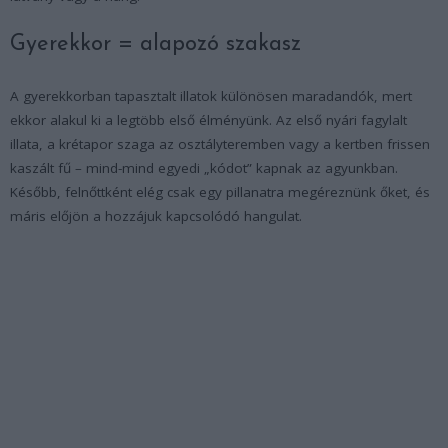
Gyerekkor = alapozó szakasz
A gyerekkorban tapasztalt illatok különösen maradandók, mert
ekkor alakul ki a legtöbb első élményünk. Az első nyári fagylalt
illata, a krétapor szaga az osztályteremben vagy a kertben frissen
kaszált fű – mind-mind egyedi „kódot” kapnak az agyunkban.
Később, felnőttként elég csak egy pillanatra megéreznünk őket, és
máris előjön a hozzájuk kapcsolódó hangulat.