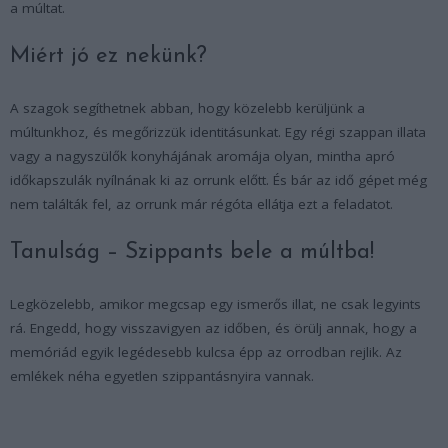
a múltat.
Miért jó ez nekünk?
A szagok segíthetnek abban, hogy közelebb kerüljünk a
múltunkhoz, és megőrizzük identitásunkat. Egy régi szappan illata
vagy a nagyszülők konyhájának aromája olyan, mintha apró
időkapszulák nyílnának ki az orrunk előtt. És bár az idő gépet még
nem találták fel, az orrunk már régóta ellátja ezt a feladatot.
Tanulság – Szippants bele a múltba!
Legközelebb, amikor megcsap egy ismerős illat, ne csak legyints
rá. Engedd, hogy visszavigyen az időben, és örülj annak, hogy a
memóriád egyik legédesebb kulcsa épp az orrodban rejlik. Az
emlékek néha egyetlen szippantásnyira vannak.