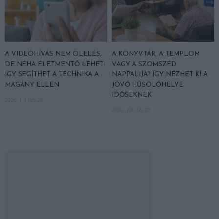
A VIDEÓHÍVÁS NEM ÖLELÉS,
A KÖNYVTÁR, A TEMPLOM
DE NÉHA ÉLETMENTŐ LEHET:
VAGY A SZOMSZÉD
ÍGY SEGÍTHET A TECHNIKA A
NAPPALIJA? ÍGY NÉZHET KI A
MAGÁNY ELLEN
JÖVŐ HŰSÖLŐHELYE
IDŐSEKNEK
2026. JÚLIUS 28.
2026. JÚLIUS 27.