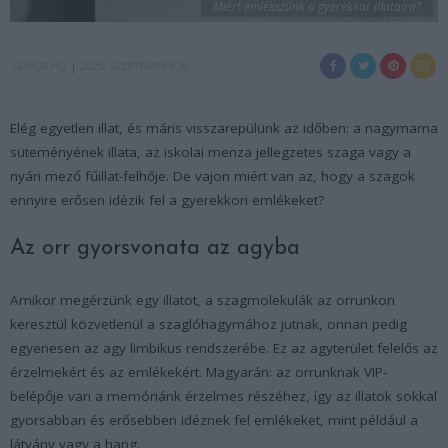
Miért emlékszünk a gyerekkor illataira?
SENIOR.HU
2025. SZEPTEMBER 26.
Elég egyetlen illat, és máris visszarepülünk az időben: a nagymama
süteményének illata, az iskolai menza jellegzetes szaga vagy a
nyári mező fűillat-felhője. De vajon miért van az, hogy a szagok
ennyire erősen idézik fel a gyerekkori emlékeket?
Az orr gyorsvonata az agyba
Amikor megérzünk egy illatot, a szagmolekulák az orrunkon
keresztül közvetlenül a szaglóhagymához jutnak, onnan pedig
egyenesen az agy limbikus rendszerébe. Ez az agyterület felelős az
érzelmekért és az emlékekért. Magyarán: az orrunknak VIP-
belépője van a memóriánk érzelmes részéhez, így az illatok sokkal
gyorsabban és erősebben idéznek fel emlékeket, mint például a
látvány vagy a hang.