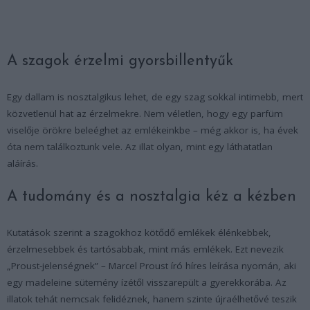
A szagok érzelmi gyorsbillentyűk
Egy dallam is nosztalgikus lehet, de egy szag sokkal intimebb, mert
közvetlenül hat az érzelmekre. Nem véletlen, hogy egy parfüm
viselője örökre beleéghet az emlékeinkbe – még akkor is, ha évek
óta nem találkoztunk vele. Az illat olyan, mint egy láthatatlan
aláírás.
A tudomány és a nosztalgia kéz a kézben
Kutatások szerint a szagokhoz kötődő emlékek élénkebbek,
érzelmesebbek és tartósabbak, mint más emlékek. Ezt nevezik
„Proust-jelenségnek” – Marcel Proust író híres leírása nyomán, aki
egy madeleine sütemény ízétől visszarepült a gyerekkorába. Az
illatok tehát nemcsak felidéznek, hanem szinte újraélhetővé teszik