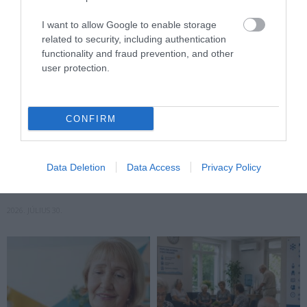
I want to allow Google to enable storage
related to security, including authentication
functionality and fraud prevention, and other
user protection.
FELJELENTÉS A GONDOSÓRA
HA AZ UNOKÁD SÍRVA HÍV
CONFIRM
PROGRAM ÜGYÉBEN: BAJBAN
PÉNZÉRT, ELŐBB KÉRDEZD
VAN A SZOLGÁLTATÁS? 7
MEG A CSALÁDI JELSZÓT
KÉRDÉS, AMIRE MINDEN
Data Deletion
Data Access
Privacy Policy
2026. JÚLIUS 29.
IDŐSNEK TUDNIA KELL A
VÁLASZT
2026. JÚLIUS 30.