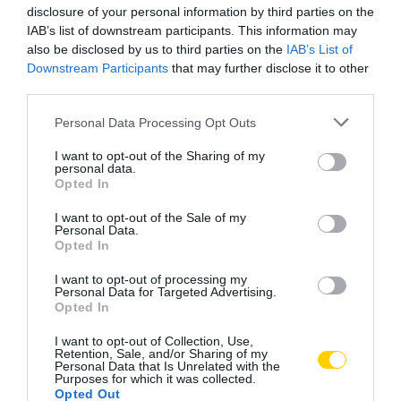
disclosure of your personal information by third parties on the
IAB’s list of downstream participants. This information may
also be disclosed by us to third parties on the
IAB’s List of
Downstream Participants
that may further disclose it to other
third parties.
Please note that this website/app uses one or more Google
Personal Data Processing Opt Outs
services and may gather and store information including but
not limited to your visit or usage behaviour. You may click to
I want to opt-out of the Sharing of my
personal data.
grant or deny consent to Google and its third-party tags to
Opted In
use your data for below specified purposes in below Google
consent section.
I want to opt-out of the Sale of my
Personal Data.
Opted In
I want to opt-out of processing my
Personal Data for Targeted Advertising.
Opted In
EMLÉKEK
CÍMKE:
I want to opt-out of Collection, Use,
Retention, Sale, and/or Sharing of my
Personal Data that Is Unrelated with the
Purposes for which it was collected.
Opted Out