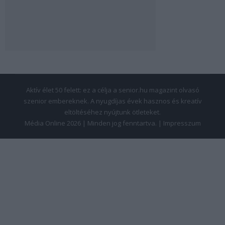
Aktív élet 50 felett: ez a célja a senior.hu magazint olvasó
szenior embereknek. A nyugdíjas évek hasznos és kreatív
eltöltéséhez nyújtunk ötleteket.
Média Online 2026 | Minden jog fenntartva. |
Impresszum