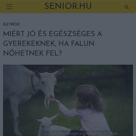
SENIOR.HU
ÉLETMÓD
MIÉRT JÓ ÉS EGÉSZSÉGES A
GYEREKEKNEK, HA FALUN
NŐHETNEK FEL?
miert jo es egeszseges a gyerekeknek ha falun