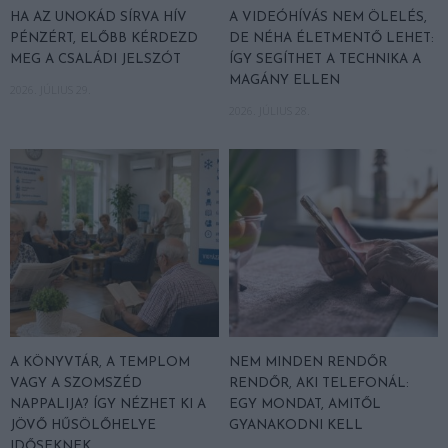
HA AZ UNOKÁD SÍRVA HÍV
A VIDEÓHÍVÁS NEM ÖLELÉS,
PÉNZÉRT, ELŐBB KÉRDEZD
DE NÉHA ÉLETMENTŐ LEHET:
MEG A CSALÁDI JELSZÓT
ÍGY SEGÍTHET A TECHNIKA A
MAGÁNY ELLEN
2026. JÚLIUS 29.
2026. JÚLIUS 28.
A KÖNYVTÁR, A TEMPLOM
NEM MINDEN RENDŐR
VAGY A SZOMSZÉD
RENDŐR, AKI TELEFONÁL:
NAPPALIJA? ÍGY NÉZHET KI A
EGY MONDAT, AMITŐL
JÖVŐ HŰSÖLŐHELYE
GYANAKODNI KELL
IDŐSEKNEK