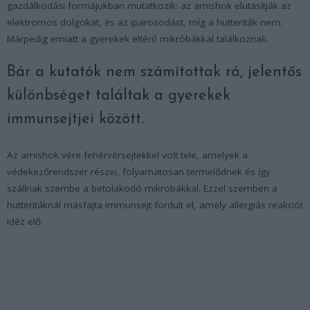
gazdálkodási formájukban mutatkozik: az amishok elutasítják az
elektromos dolgokat, és az iparosodást, míg a hutteriták nem.
Márpedig emiatt a gyerekek eltérő mikróbákkal találkoznak.
Bár a kutatók nem számítottak rá, jelentős
különbséget találtak a gyerekek
immunsejtjei között.
Az amishok vére fehérvérsejtekkel volt tele, amelyek a
védekezőrendszer részei, folyamatosan termelődnek és így
szállnak szembe a betolakodó mikrobákkal. Ezzel szemben a
hutteritáknál másfajta immunsejt fordult el, amely allergiás reakciót
idéz elő.