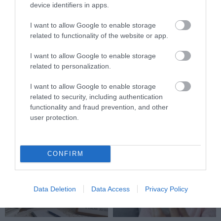
device identifiers in apps.
I want to allow Google to enable storage
related to functionality of the website or app.
MIT EGYÜNK, HA 70 FELETT IS
FELJELENTÉS A GONDOSÓRA
SZERETNÉNK ÖNÁLLÓAN
PROGRAM ÜGYÉBEN: BAJBAN
I want to allow Google to enable storage
MENNI A PIACRA?
VAN A SZOLGÁLTATÁS? 7
related to personalization.
KÉRDÉS, AMIRE MINDEN
2026. AUGUSZTUS 05.
IDŐSNEK TUDNIA KELL A
I want to allow Google to enable storage
VÁLASZT
related to security, including authentication
2026. JÚLIUS 30.
functionality and fraud prevention, and other
user protection.
CONFIRM
Data Deletion
Data Access
Privacy Policy