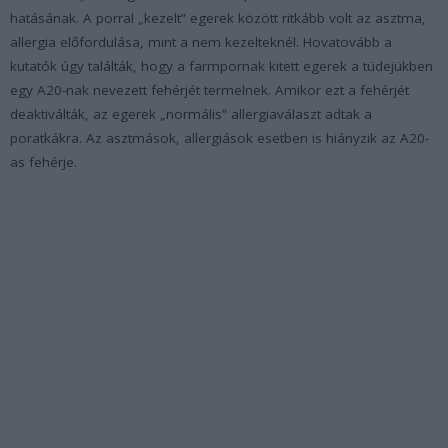
hatásának. A porral „kezelt” egerek között ritkább volt az asztma,
allergia előfordulása, mint a nem kezelteknél. Hovatovább a
kutatók úgy találták, hogy a farmpornak kitett egerek a tüdejükben
egy A20-nak nevezett fehérjét termelnek. Amikor ezt a fehérjét
deaktiválták, az egerek „normális” allergiaválaszt adtak a
poratkákra. Az asztmások, allergiások esetben is hiányzik az A20-
as fehérje.