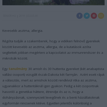
nonek fel 1
SENIOR.HU
2019. JÚLIUS 30.
Kevesebb asztma, allergia.
Régóta tudják a szakemberek, hogy a vidéken felnövő gyerekek
között kevesebb az asztma, allergia, de a kutatások azóta
segítettek jobban megérteni a kapcsolatot az immunrendszer és a
mikrobák között.
Egy
tanulmány
30 amish és 30 hutterita gyereket (két anabaptista
vallási csoport) vizsgált észak-Dakota két farmján. Azért esett rájuk
a választás, mert az amishok között rendkívül ritka az asztma,
ugyanakkor a hutteritáknál igen gyakori. Pedig a két csoportnak
hasonló a genetikai háttere, étrendje és az is, hogy a
dohányzásnak, szennyezett levegőnek és a benti háziállatoknak
egyformán nincsenek kitéve. Egyetlen jelentős különbség a