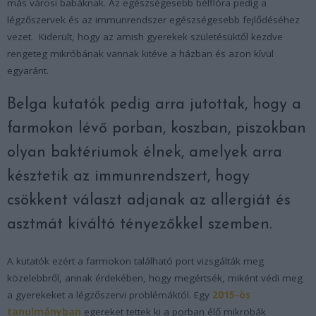
más városi babáknak. Az egészségesebb bélflóra pedig a
légzőszervek és az immunrendszer egészségesebb fejlődéséhez
vezet. Kiderült, hogy az amish gyerekek születésüktől kezdve
rengeteg mikróbának vannak kitéve a házban és azon kívül
egyaránt.
Belga kutatók pedig arra jutottak, hogy a
farmokon lévő porban, koszban, piszokban
olyan baktériumok élnek, amelyek arra
késztetik az immunrendszert, hogy
csökkent választ adjanak az allergiát és
asztmát kiváltó tényezőkkel szemben.
A kutatók ezért a farmokon található port vizsgálták meg
közelebbről, annak érdekében, hogy megértsék, miként védi meg
a gyerekeket a légzőszervi problémáktól. Egy
2015-ös
tanulmányban
egereket tettek ki a porban élő mikrobák