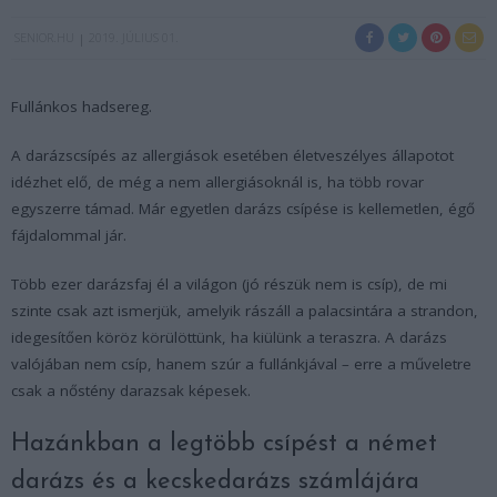
SENIOR.HU
2019. JÚLIUS 01.
Fullánkos hadsereg.
A darázscsípés az allergiások esetében életveszélyes állapotot
idézhet elő, de még a nem allergiásoknál is, ha több rovar
egyszerre támad. Már egyetlen darázs csípése is kellemetlen, égő
fájdalommal jár.
Több ezer darázsfaj él a világon (jó részük nem is csíp), de mi
szinte csak azt ismerjük, amelyik rászáll a palacsintára a strandon,
idegesítően köröz körülöttünk, ha kiülünk a teraszra. A darázs
valójában nem csíp, hanem szúr a fullánkjával – erre a műveletre
csak a nőstény darazsak képesek.
Hazánkban a legtöbb csípést a német
darázs és a kecskedarázs számlájára