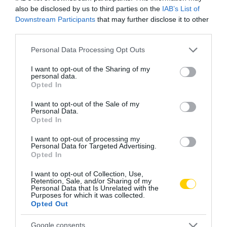
also be disclosed by us to third parties on the
IAB’s List of
Downstream Participants
that may further disclose it to other
third parties.
Please note that this website/app uses one or more Google
Personal Data Processing Opt Outs
services and may gather and store information including but
not limited to your visit or usage behaviour. You may click to
I want to opt-out of the Sharing of my
personal data.
grant or deny consent to Google and its third-party tags to
Opted In
use your data for below specified purposes in below Google
consent section.
I want to opt-out of the Sale of my
Personal Data.
Opted In
I want to opt-out of processing my
Personal Data for Targeted Advertising.
Opted In
I want to opt-out of Collection, Use,
Retention, Sale, and/or Sharing of my
Personal Data that Is Unrelated with the
Purposes for which it was collected.
Opted Out
Google consents