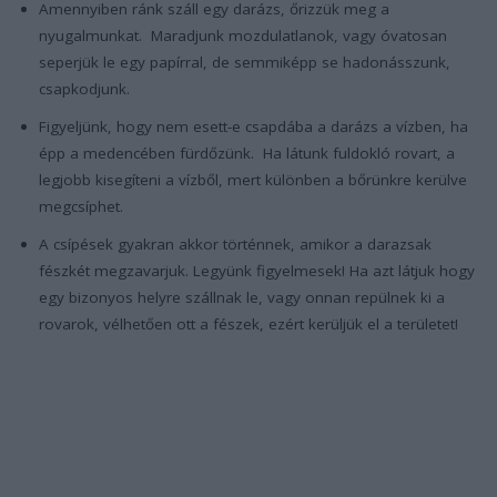
Amennyiben ránk száll egy darázs, őrizzük meg a
nyugalmunkat. Maradjunk mozdulatlanok, vagy óvatosan
seperjük le egy papírral, de semmiképp se hadonásszunk,
csapkodjunk.
Figyeljünk, hogy nem esett-e csapdába a darázs a vízben, ha
épp a medencében fürdőzünk. Ha látunk fuldokló rovart, a
legjobb kisegíteni a vízből, mert különben a bőrünkre kerülve
megcsíphet.
A csípések gyakran akkor történnek, amikor a darazsak
fészkét megzavarjuk. Legyünk figyelmesek! Ha azt látjuk hogy
egy bizonyos helyre szállnak le, vagy onnan repülnek ki a
rovarok, vélhetően ott a fészek, ezért kerüljük el a területet!