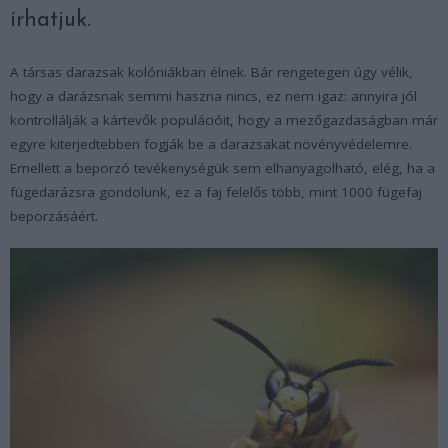
írhatjuk.
A társas darazsak kolóniákban élnek. Bár rengetegen úgy vélik,
hogy a darázsnak semmi haszna nincs, ez nem igaz: annyira jól
kontrollálják a kártevők populációit, hogy a mezőgazdaságban már
egyre kiterjedtebben fogják be a darazsakat növényvédelemre.
Emellett a beporzó tevékenységük sem elhanyagolható, elég, ha a
fügedarázsra gondolunk, ez a faj felelős több, mint 1000 fügefaj
beporzásáért.