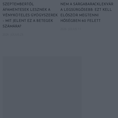
SZEPTEMBERTŐL
NEM A SÁRGABARACKLEKVÁR
ÁFAMENTESEK LESZNEK A
A LEGSÜRGŐSEBB: EZT KELL
VÉNYKÖTELES GYÓGYSZEREK
ELŐSZÖR MEGTENNI
– MIT JELENT EZ A BETEGEK
HŐSÉGBEN 60 FELETT
SZÁMÁRA?
2026. JÚLIUS 17.
2026. JÚLIUS 23.