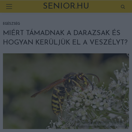
SENIOR.HU
EGÉSZSÉG
MIÉRT TÁMADNAK A DARAZSAK ÉS
HOGYAN KERÜLJÜK EL A VESZÉLYT?
miert tamadnak a darazsak