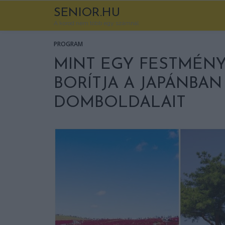
SENIOR.HU
A korod nem több egy számnál
PROGRAM
MINT EGY FESTMÉNY:
BORÍTJA A JAPÁNBAN
DOMBOLDALAIT