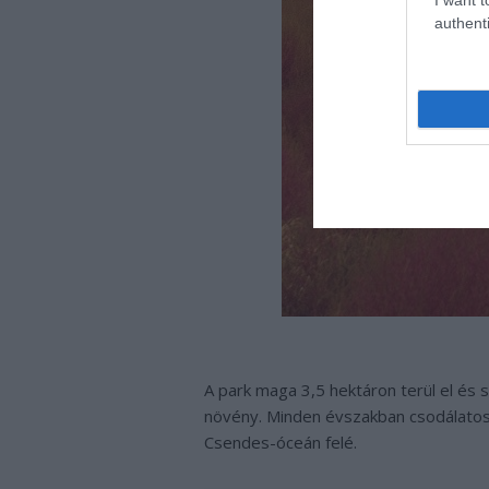
authenti
A park maga 3,5 hektáron terül el és 
növény. Minden évszakban csodálatos 
Csendes-óceán felé.