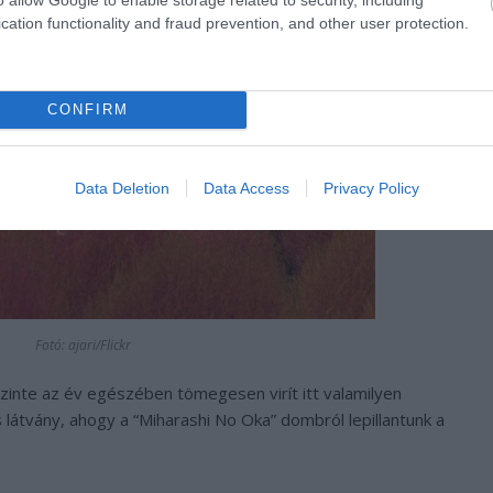
cation functionality and fraud prevention, and other user protection.
CONFIRM
Data Deletion
Data Access
Privacy Policy
Fotó: ajari/Flickr
szinte az év egészében tömegesen virít itt valamilyen
látvány, ahogy a “Miharashi No Oka” dombról lepillantunk a