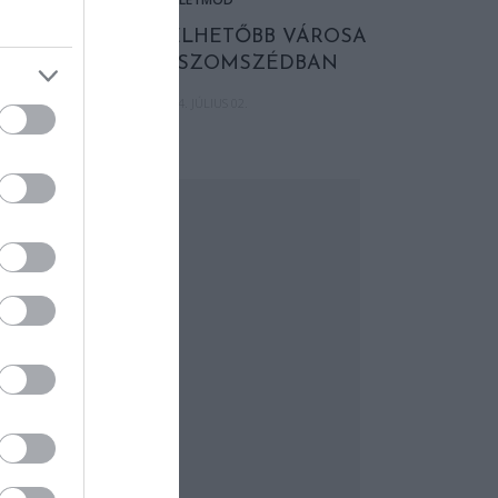
A VILÁG LEGÉLHETŐBB VÁROSA
ITT VAN A SZOMSZÉDBAN
2024. JÚLIUS 02.