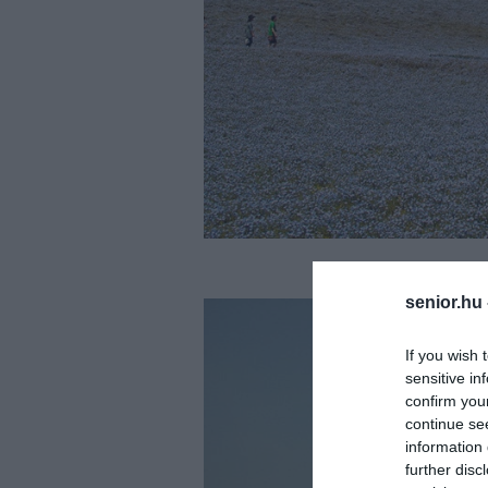
senior.hu
If you wish 
sensitive in
confirm you
continue se
information 
further disc