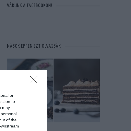
VÁRUNK A FACEBOOKON!
MÁSOK ÉPPEN EZT OLVASSÁK
sonal or
ection to
ou may
 personal
out of the
 downstream