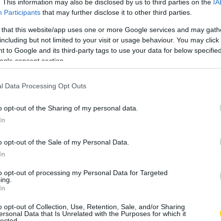
. This information may also be disclosed by us to third parties on the
IA
Participants
that may further disclose it to other third parties.
 that this website/app uses one or more Google services and may gath
including but not limited to your visit or usage behaviour. You may click 
 to Google and its third-party tags to use your data for below specifi
ogle consent section.
l Data Processing Opt Outs
o opt-out of the Sharing of my personal data.
In
o opt-out of the Sale of my Personal Data.
In
to opt-out of processing my Personal Data for Targeted
Fotó: theblackcoffee/Flickr
ing.
In
o opt-out of Collection, Use, Retention, Sale, and/or Sharing
ersonal Data that Is Unrelated with the Purposes for which it
lected.