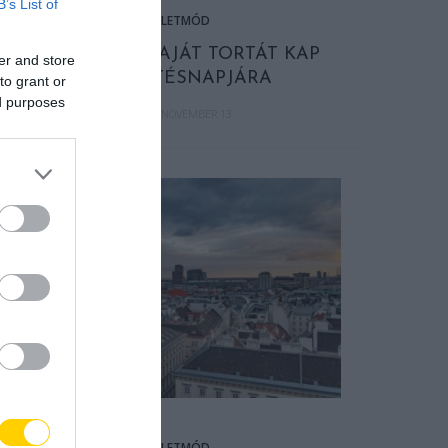
B’s List of
ÉLETMÓD
BUDAPEST SAJÁT TORTÁT KAP
er and store
SZÜLETÉSNAPJÁRA
to grant or
ed purposes
2023. NOVEMBER 13.
ÉLETMÓD