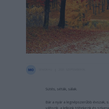
SENIOR.HU
2020. SZEPTEMBER 06.
Sütés, séták, sálak.
Bár a nyár a legnépszerűbb évszak, s
változik, a lelkünk töltekezik és szíve