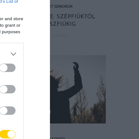
B’s List of
ISMERT SENIOROK
TOM CRUISE: SZÉPFIÚKTÓL
er and store
ROSSZFIÚKIG
to grant or
ed purposes
2019. JÚLIUS 03.
ÉLETMÓD