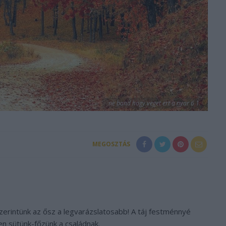
ne band hogy veget ert a nyar 6 1
MEGOSZTÁS
zerintünk az ősz a legvarázslatosabb! A táj festménnyé
sen sütünk-főzünk a családnak.