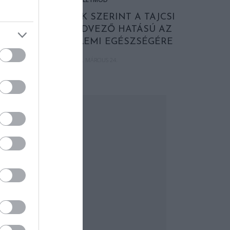
TANULMÁNYOK SZERINT A TAJCSI
ÉS A TÁNC KEDVEZŐ HATÁSÚ AZ
IDŐSEK SZELLEMI EGÉSZSÉGÉRE
2019. MÁRCIUS 24.