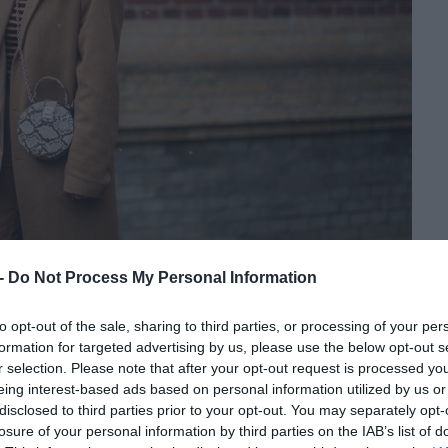
 -
Do Not Process My Personal Information
to opt-out of the sale, sharing to third parties, or processing of your per
formation for targeted advertising by us, please use the below opt-out s
r selection. Please note that after your opt-out request is processed y
incs már hőség, sokkal élvezetesebb utazni is! A
eing interest-based ads based on personal information utilized by us or
bbet mozgunk, de talán akad alkalom egy vidéki rokon,
disclosed to third parties prior to your opt-out. You may separately opt-
 pihenésre, például a Mecsekben, a Zemplénben vagy a
losure of your personal information by third parties on the IAB’s list of
varázslatos színekkel, látnivalókkal, erdőkkel,