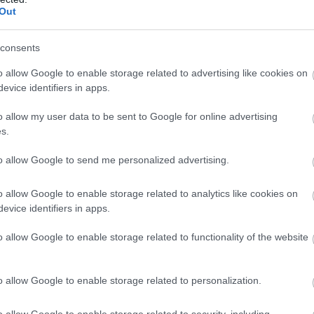
Out
consents
o allow Google to enable storage related to advertising like cookies on
evice identifiers in apps.
o allow my user data to be sent to Google for online advertising
s.
ly mellett állni, bár kétségtelen, hogy a rengeteg
to allow Google to send me personalized advertising.
észséges és finom étel varázsolható. Ősszel viszont itt a
 időszaka, a felmelegítő, kényeztető ételek szezonja.
o allow Google to enable storage related to analytics like cookies on
őlős finomságokkal bíbelődni, hosszan sütni a húst,
evice identifiers in apps.
o allow Google to enable storage related to functionality of the website
o allow Google to enable storage related to personalization.
o allow Google to enable storage related to security, including