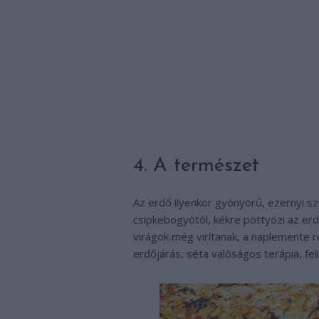
4. A természet
Az erdő ilyenkor gyönyörű, ezernyi sz
csipkebogyótól, kékre pöttyözi az erd
virágok még virítanak, a naplemente ró
erdőjárás, séta valóságos terápia, fel