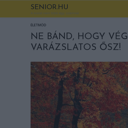
SENIOR.HU
A korod nem több egy számnál
ÉLETMÓD
NE BÁND, HOGY VÉGE
VARÁZSLATOS ŐSZ!