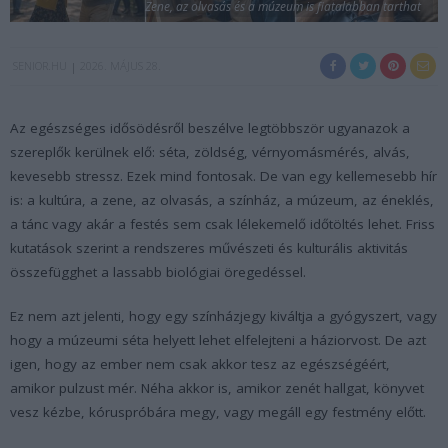
Zene, az olvasás és a múzeum is fiatalabban tarthat
SENIOR.HU
2026. MÁJUS 28.
Az egészséges idősödésről beszélve legtöbbször ugyanazok a
szereplők kerülnek elő: séta, zöldség, vérnyomásmérés, alvás,
kevesebb stressz. Ezek mind fontosak. De van egy kellemesebb hír
is: a kultúra, a zene, az olvasás, a színház, a múzeum, az éneklés,
a tánc vagy akár a festés sem csak lélekemelő időtöltés lehet. Friss
kutatások szerint a rendszeres művészeti és kulturális aktivitás
összefügghet a lassabb biológiai öregedéssel.
Ez nem azt jelenti, hogy egy színházjegy kiváltja a gyógyszert, vagy
hogy a múzeumi séta helyett lehet elfelejteni a háziorvost. De azt
igen, hogy az ember nem csak akkor tesz az egészségéért,
amikor pulzust mér. Néha akkor is, amikor zenét hallgat, könyvet
vesz kézbe, kóruspróbára megy, vagy megáll egy festmény előtt.