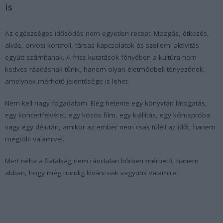
is
Az egészséges idősödés nem egyetlen recept. Mozgás, étkezés,
alvás, orvosi kontroll, társas kapcsolatok és szellemi aktivitás
együtt számítanak. A friss kutatások fényében a kultúra nem
kedves ráadásnak tűnik, hanem olyan életmódbeli tényezőnek,
amelynek mérhető jelentősége is lehet.
Nem kell nagy fogadalom. Elég hetente egy könyvtári látogatás,
egy koncertfelvétel, egy közös film, egy kiállítás, egy kóruspróba
vagy egy délután, amikor az ember nem csak túléli az időt, hanem
megtölti valamivel.
Mert néha a fiatalság nem ránctalan bőrben mérhető, hanem
abban, hogy még mindig kíváncsiak vagyunk valamire.