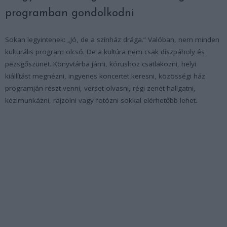
programban gondolkodni
Sokan legyintenek: „Jó, de a színház drága.” Valóban, nem minden
kulturális program olcsó. De a kultúra nem csak díszpáholy és
pezsgőszünet. Könyvtárba járni, kórushoz csatlakozni, helyi
kiállítást megnézni, ingyenes koncertet keresni, közösségi ház
programján részt venni, verset olvasni, régi zenét hallgatni,
kézimunkázni, rajzolni vagy fotózni sokkal elérhetőbb lehet.