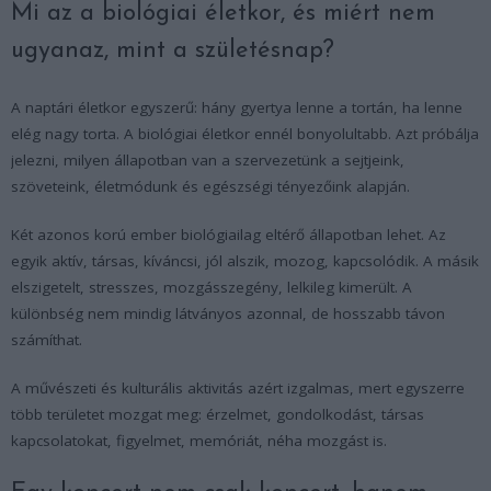
Mi az a biológiai életkor, és miért nem
ugyanaz, mint a születésnap?
A naptári életkor egyszerű: hány gyertya lenne a tortán, ha lenne
elég nagy torta. A biológiai életkor ennél bonyolultabb. Azt próbálja
jelezni, milyen állapotban van a szervezetünk a sejtjeink,
szöveteink, életmódunk és egészségi tényezőink alapján.
Két azonos korú ember biológiailag eltérő állapotban lehet. Az
egyik aktív, társas, kíváncsi, jól alszik, mozog, kapcsolódik. A másik
elszigetelt, stresszes, mozgásszegény, lelkileg kimerült. A
különbség nem mindig látványos azonnal, de hosszabb távon
számíthat.
A művészeti és kulturális aktivitás azért izgalmas, mert egyszerre
több területet mozgat meg: érzelmet, gondolkodást, társas
kapcsolatokat, figyelmet, memóriát, néha mozgást is.