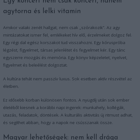
Egy koncert nem csak koncert, hanem
agytorna és lelki vitamin
Amikor valaki zenét hallgat, nem csak „szórakozik”. Az agy
mintázatokat ismer fel, emlékeket hív elő, érzelmeket dolgoz fel.
Egy régi dal egész korszakot tud visszahozni. Egy kóruspróba
légzést, figyelmet, társas jelenlétet és fegyelmet kér. Egy tánc
egyszerre mozgás és memória. Egy könyv képzeletet, nyelvet,
figyelmet és beleélést dolgoztat.
A kultúra tehát nem passzív luxus. Sok esetben aktív részvétel az
életben.
Ez idősebb korban különösen fontos. A nyugdíj után sok ember
életéből kiesnek a korábbi napi ingerek: munkahely, kollégák,
utazás, feladatok, döntések. A kulturális aktivitás új ritmust adhat,
és segíthet abban, hogy a napok ne csússzanak össze.
Magyar lehetőségek: nem kell drága