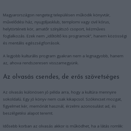
Magyarországon rengeteg településen működik könyvtár,
művelődési ház, nyugdíjasklub, templomi vagy civil kórus,
helytörténeti kör, amatőr színjátszó csoport, kézműves
foglalkozás. Ezek nem „időtöltő kis programok”, hanem közösségi
és mentális egészségforrások.
A legjobb kulturális program gyakran nem a legnagyobb, hanem
az, ahova rendszeresen visszamegyünk.
Az olvasás csendes, de erős szövetséges
Az olvasás különösen jó példa arra, hogy a kultúra mennyire
sokoldalú. Egy jó könyv nem csak kikapcsol. Szókincset mozgat,
figyelmet kér, memóriát használ, érzelmi azonosulást ad, és
beszélgetési alapot teremt.
Idősebb korban az olvasás akkor is működhet, ha a látás romlik: