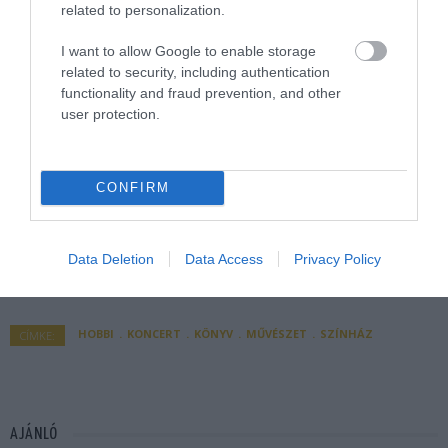
related to personalization.
I want to allow Google to enable storage
related to security, including authentication
functionality and fraud prevention, and other
user protection.
CONFIRM
Data Deletion
Data Access
Privacy Policy
HOBBI
KONCERT
KÖNYV
MŰVÉSZET
SZÍNHÁZ
CÍMKE:
AJÁNLÓ