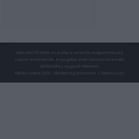
Aktív élet 50 felett: ez a célja a senior.hu magazint olvasó
szenior embereknek. A nyugdíjas évek hasznos és kreatív
eltöltéséhez nyújtunk ötleteket.
Média Online 2026 | Minden jog fenntartva. |
Impresszum