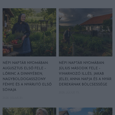
NÉPI NAPTÁR NYOMÁBAN:
NÉPI NAPTÁR NYOMÁBAN:
AUGUSZTUS ELSŐ FELE –
JÚLIUS MÁSODIK FELE –
LŐRINC A DINNYÉBEN,
VIHARHOZÓ ILLÉS, JAKAB
NAGYBOLDOGASSZONY
JELEI, ANNA NAPJA ÉS A NYÁR
FÉNYE ÉS A NYÁRUTÓ ELSŐ
DEREKÁNAK BÖLCSESSÉGE
SÓHAJA
2026. JÚLIUS 15.
2026. JÚLIUS 31.