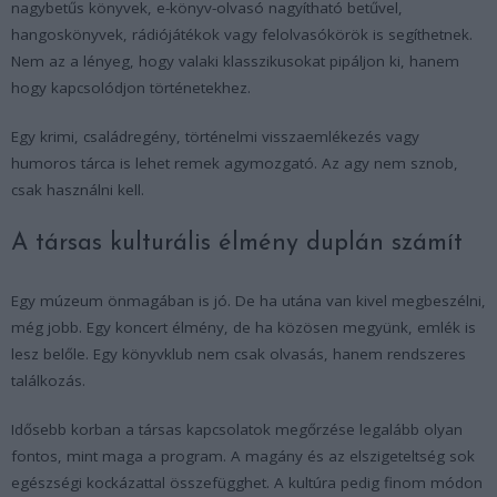
nagybetűs könyvek, e-könyv-olvasó nagyítható betűvel,
hangoskönyvek, rádiójátékok vagy felolvasókörök is segíthetnek.
Nem az a lényeg, hogy valaki klasszikusokat pipáljon ki, hanem
hogy kapcsolódjon történetekhez.
Egy krimi, családregény, történelmi visszaemlékezés vagy
humoros tárca is lehet remek agymozgató. Az agy nem sznob,
csak használni kell.
A társas kulturális élmény duplán számít
Egy múzeum önmagában is jó. De ha utána van kivel megbeszélni,
még jobb. Egy koncert élmény, de ha közösen megyünk, emlék is
lesz belőle. Egy könyvklub nem csak olvasás, hanem rendszeres
találkozás.
Idősebb korban a társas kapcsolatok megőrzése legalább olyan
fontos, mint maga a program. A magány és az elszigeteltség sok
egészségi kockázattal összefügghet. A kultúra pedig finom módon