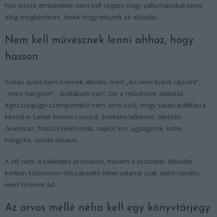
hoz össze embereket: nem kell rögtön nagy vallomásokat tenni,
elég megkérdezni, kinek hogy tetszett az előadás.
Nem kell művésznek lenni ahhoz, hogy
hasson
Sokan azért nem mernek alkotni, mert „én nem tudok rajzolni”,
„nincs hangom”, „botlábam van”. De a művészeti aktivitás
egészségügyi szempontból nem arról szól, hogy valaki kiállításra
készül-e. Lehet festeni rosszul, énekelni lelkesen, táncolni
óvatosan, fotózni telefonnal, naplót írni, agyagozni, kötni,
horgolni, verset olvasni.
A cél nem a tökéletes produkció, hanem a részvétel. Idősebb
korban különösen felszabadító lehet valamit csak azért csinálni,
mert örömet ad.
Az orvos mellé néha kell egy könyvtárjegy