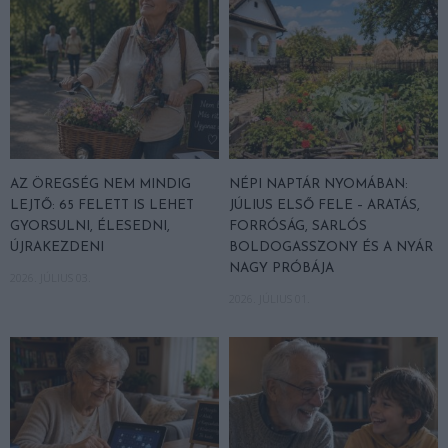
AZ ÖREGSÉG NEM MINDIG
NÉPI NAPTÁR NYOMÁBAN:
LEJTŐ: 65 FELETT IS LEHET
JÚLIUS ELSŐ FELE – ARATÁS,
GYORSULNI, ÉLESEDNI,
FORRÓSÁG, SARLÓS
ÚJRAKEZDENI
BOLDOGASSZONY ÉS A NYÁR
NAGY PRÓBÁJA
2026. JÚLIUS 03.
2026. JÚLIUS 01.