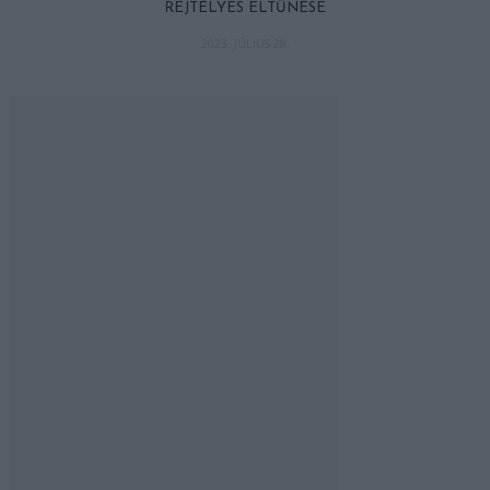
REJTÉLYES ELTŰNÉSE
2023. JÚLIUS 28.