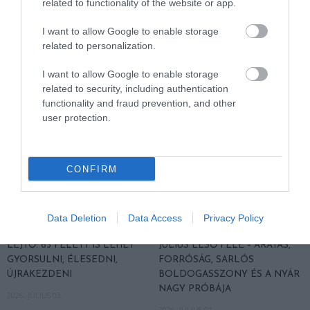
related to functionality of the website or app.
NAGYBOLDOGASSZONY
JELEI, ANNA NAPJA ÉS A NYÁR
FÉNYE ÉS A NYÁRUTÓ ELSŐ
DEREKÁNAK BÖLCSESSÉGE
I want to allow Google to enable storage
SÓHAJA
2026. JÚLIUS 15.
related to personalization.
2026. JÚLIUS 31.
I want to allow Google to enable storage
related to security, including authentication
functionality and fraud prevention, and other
user protection.
CONFIRM
Data Deletion
Data Access
Privacy Policy
AZ ÖREGSÉG NEM MINDIG
NÉPI NAPTÁR NYOMÁBAN:
LEJTŐ: 65 FELETT IS LEHET
JÚLIUS ELSŐ FELE – ARATÁS,
GYORSULNI, ÉLESEDNI,
FORRÓSÁG, SARLÓS
ÚJRAKEZDENI
BOLDOGASSZONY ÉS A NYÁR
NAGY PRÓBÁJA
2026. JÚLIUS 03.
2026. JÚLIUS 01.