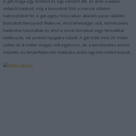
A gát maga egy árokból és egy sáncból állt, az árok a walesi
oldalról határolt, míg a kiszorított föld a merciai oldalon
halmozódott fel. A gát egész hosszában állandó pazar rálátást
biztosított Mercia-ból Wales-re. Ahol lehetséges volt, természetes
határokat használtak és ahol a vonal dombbal vagy fennsíkkal
találkozott, ott azoktól nyugatra haladt. A gát több mint 20 méter
széles és 8 méter magas volt egykoron, de a természetes erózió
művelés és területfejlesztés hatására azóta egy-két métert kopott.