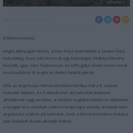
offa gatja 1
SENIOR.HU
2024. JANUÁR 15.
Erődemonstráció.
Anglia délnyugati részén, a Dee folyó torkolatától a Severn folyó
torkolatáig, közel 240 km-en át egy különleges földképződmény
húzódik, igaz, nem folytonosan. Az Offa gátja néven ismert vonal
évszázadokon át Anglia és Wales határát jelezte.
Offa az angolszász Mercia birodalom királya volt a 8. század
második felében. Az ő ellenőrzése alá tartoztak Britannia
alföldjeinek nagy területei, a későbbi Angliától keletre és délkeletre,
a nyugati rész azonban számos királyságra oszlott, amelyek nem
angolszász uralom alá tartoztak, ezek a Római birodalom bukása
után kialakult részek alkották Walest.