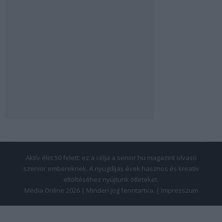
Aktív élet 50 felett: ez a célja a senior.hu magazint olvasó
szenior embereknek. A nyugdíjas évek hasznos és kreatív
eltöltéséhez nyújtunk ötleteket.
Média Online 2026 | Minden jog fenntartva. |
Impresszum