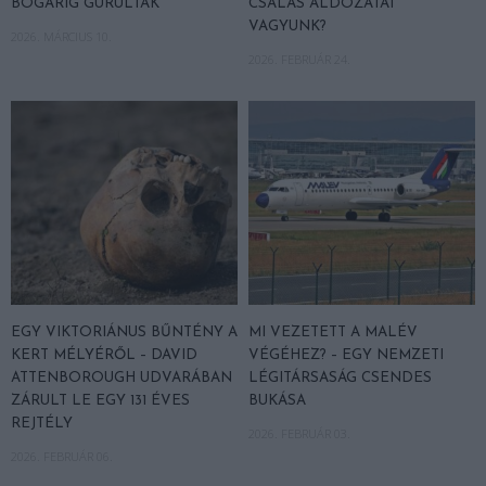
BOGÁRIG GURULTAK
CSALÁS ÁLDOZATAI
VAGYUNK?
2026. MÁRCIUS 10.
2026. FEBRUÁR 24.
EGY VIKTORIÁNUS BŰNTÉNY A
MI VEZETETT A MALÉV
KERT MÉLYÉRŐL – DAVID
VÉGÉHEZ? – EGY NEMZETI
ATTENBOROUGH UDVARÁBAN
LÉGITÁRSASÁG CSENDES
ZÁRULT LE EGY 131 ÉVES
BUKÁSA
REJTÉLY
2026. FEBRUÁR 03.
2026. FEBRUÁR 06.