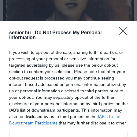
senior.hu -
Do Not Process My Personal
Information
If you wish to opt-out of the sale, sharing to third parties, or
processing of your personal or sensitive information for
targeted advertising by us, please use the below opt-out
section to confirm your selection. Please note that after your
opt-out request is processed you may continue seeing
interest-based ads based on personal information utilized by
us or personal information disclosed to third parties prior to
A színész
Ronald Reagan
modellt áll a szobrászhallgatóknak
your opt-out. You may separately opt-out of the further
1940 körül. Reagan volt vízimentő, színész, kormányzó, mielőtt 70
disclosure of your personal information by third parties on the
évesen elnökké választották.
IAB’s list of downstream participants. This information may
also be disclosed by us to third parties on the
IAB’s List of
Downstream Participants
that may further disclose it to other
third parties.