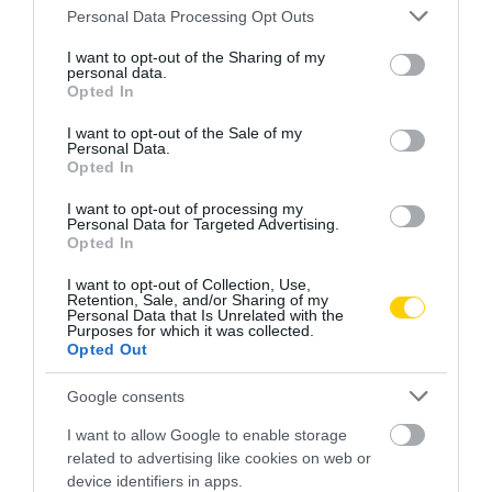
Please note that this website/app uses one or more Google
Personal Data Processing Opt Outs
services and may gather and store information including but
not limited to your visit or usage behaviour. You may click to
I want to opt-out of the Sharing of my
personal data.
grant or deny consent to Google and its third-party tags to
Opted In
use your data for below specified purposes in below Google
consent section.
I want to opt-out of the Sale of my
Personal Data.
Opted In
I want to opt-out of processing my
Personal Data for Targeted Advertising.
Opted In
I want to opt-out of Collection, Use,
Retention, Sale, and/or Sharing of my
Personal Data that Is Unrelated with the
Purposes for which it was collected.
Opted Out
Google consents
I want to allow Google to enable storage
related to advertising like cookies on web or
device identifiers in apps.