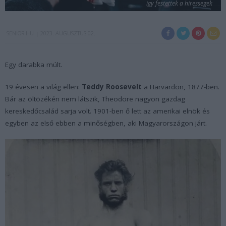
igy festettek a hiressegek
SENIOR.HU
2023. AUGUSZTUS 02.
Egy darabka múlt.
19 évesen a világ ellen:
Teddy Roosevelt
a Harvardon, 1877-ben.
Bár az öltözékén nem látszik, Theodore nagyon gazdag
kereskedőcsalád sarja volt. 1901-ben ő lett az amerikai elnök és
egyben az első ebben a minőségben, aki Magyarországon járt.