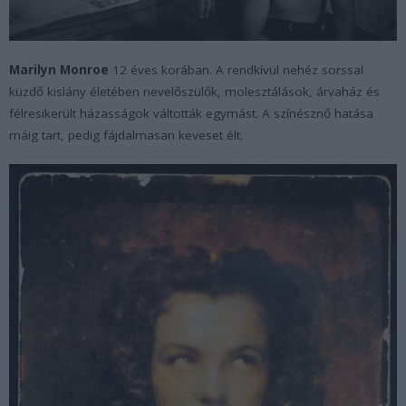
Marilyn Monroe
12 éves korában. A rendkívül nehéz sorssal
küzdő kislány életében nevelőszülők, molesztálások, árvaház és
félresikerült házasságok váltották egymást. A színésznő hatása
máig tart, pedig fájdalmasan keveset élt.