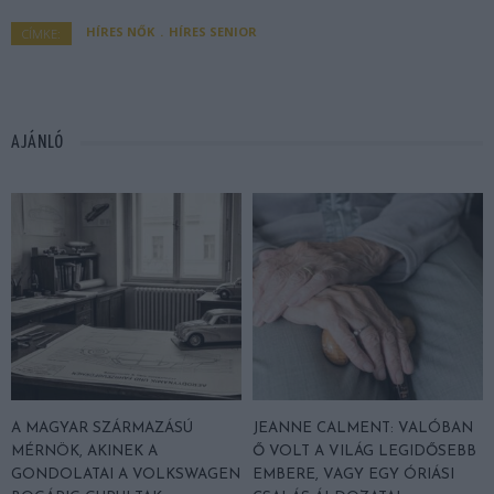
HÍRES NŐK
HÍRES SENIOR
CÍMKE:
AJÁNLÓ
A MAGYAR SZÁRMAZÁSÚ
JEANNE CALMENT: VALÓBAN
MÉRNÖK, AKINEK A
Ő VOLT A VILÁG LEGIDŐSEBB
GONDOLATAI A VOLKSWAGEN
EMBERE, VAGY EGY ÓRIÁSI