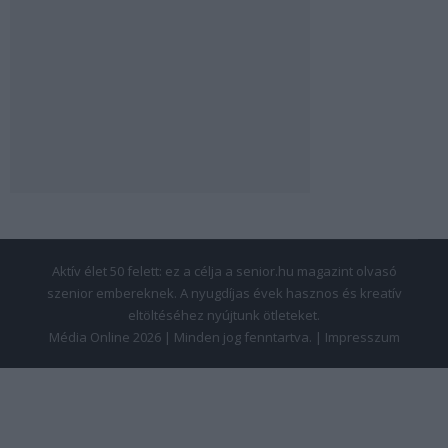
Aktív élet 50 felett: ez a célja a senior.hu magazint olvasó
szenior embereknek. A nyugdíjas évek hasznos és kreatív
eltöltéséhez nyújtunk ötleteket.
Média Online 2026 | Minden jog fenntartva. |
Impresszum