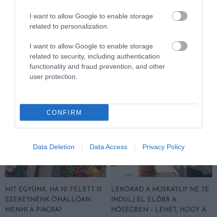
ALZHEIMER
ALZHEIMER-KÓR
DEMENCIA
I want to allow Google to enable storage
CÍMKE:
related to personalization.
I want to allow Google to enable storage
related to security, including authentication
AJÁNLÓ
functionality and fraud prevention, and other
user protection.
CONFIRM
Data Deletion
Data Access
Privacy Policy
MIT EGYÜNK, HA 70 FELETT IS
LEKÓKAD A MUSKÁTLI? NE TE
SZERETNÉNK ÖNÁLLÓAN
INDULJ EL ELŐBB A
MENNI A PIACRA?
HŐSÉGBEN – LEHET, HOGY A