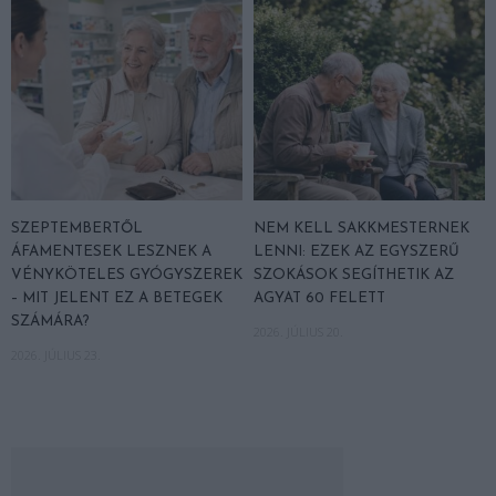
SZEPTEMBERTŐL
NEM KELL SAKKMESTERNEK
ÁFAMENTESEK LESZNEK A
LENNI: EZEK AZ EGYSZERŰ
VÉNYKÖTELES GYÓGYSZEREK
SZOKÁSOK SEGÍTHETIK AZ
– MIT JELENT EZ A BETEGEK
AGYAT 60 FELETT
SZÁMÁRA?
2026. JÚLIUS 20.
2026. JÚLIUS 23.