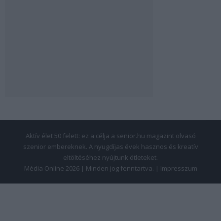
Aktív élet 50 felett: ez a célja a senior.hu magazint olvasó
szenior embereknek. A nyugdíjas évek hasznos és kreatív
eltöltéséhez nyújtunk ötleteket.
Média Online 2026 | Minden jog fenntartva. |
Impresszum