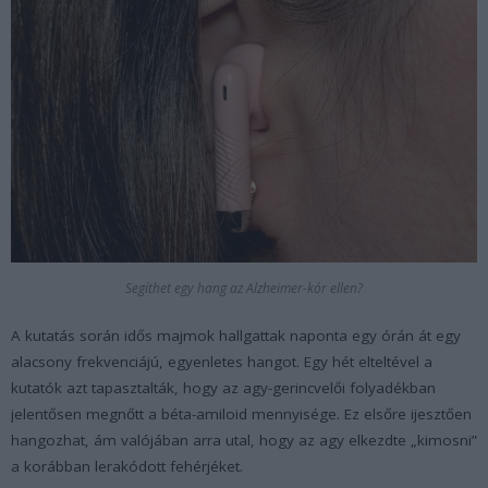
Segíthet egy hang az Alzheimer-kór ellen?
A kutatás során idős majmok hallgattak naponta egy órán át egy
alacsony frekvenciájú, egyenletes hangot. Egy hét elteltével a
kutatók azt tapasztalták, hogy az agy-gerincvelői folyadékban
jelentősen megnőtt a béta-amiloid mennyisége. Ez elsőre ijesztően
hangozhat, ám valójában arra utal, hogy az agy elkezdte „kimosni”
a korábban lerakódott fehérjéket.