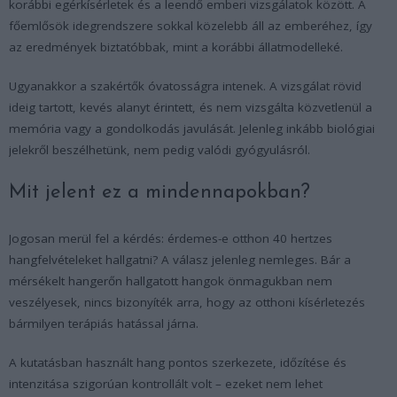
korábbi egérkísérletek és a leendő emberi vizsgálatok között. A
főemlősök idegrendszere sokkal közelebb áll az emberéhez, így
az eredmények biztatóbbak, mint a korábbi állatmodelleké.
Ugyanakkor a szakértők óvatosságra intenek. A vizsgálat rövid
ideig tartott, kevés alanyt érintett, és nem vizsgálta közvetlenül a
memória vagy a gondolkodás javulását. Jelenleg inkább biológiai
jelekről beszélhetünk, nem pedig valódi gyógyulásról.
Mit jelent ez a mindennapokban?
Jogosan merül fel a kérdés: érdemes-e otthon 40 hertzes
hangfelvételeket hallgatni? A válasz jelenleg nemleges. Bár a
mérsékelt hangerőn hallgatott hangok önmagukban nem
veszélyesek, nincs bizonyíték arra, hogy az otthoni kísérletezés
bármilyen terápiás hatással járna.
A kutatásban használt hang pontos szerkezete, időzítése és
intenzitása szigorúan kontrollált volt – ezeket nem lehet