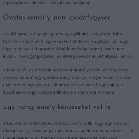
egyszerűen lejátszási listákkal helyettesíteni.
Óvatos remény, nem csodafegyver
Az Alzheimer-kór jelenleg nem gyógyítható, világszerte több
tízmillió embert érint. Éppen ezért minden új megközelítés nagy
figyelmet kap. A hangstimuláció lehetősége vonzó, mert nem
invazív, nem gyógyszeres, és elvileg kevés mellékhatással járhat.
A kutatók és az orvosok azonban hangsúlyozzák: ez még nem
áttörés, hanem egy ígéretes irány. Csak jól megtervezett, hosszú
távú emberi vizsgálatok adhatnak választ arra, hogy valóban
lassítható-e vagy visszafordítható-e a memória romlása.
Egy hang, amely kérdéseket vet fel
A tudomány történetében sokszor előfordult, hogy egy aprónak
tűnő jelenség – egy hang, egy ritmus, egy finom beavatkozás – új
utakat nyitott. A 40 hertzes hang története most még csak