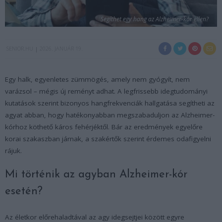
Segíthet egy hang az Alzheimer-kór ellen?
SENIOR.HU
2026. JANUÁR 19.
Egy halk, egyenletes zümmögés, amely nem gyógyít, nem
varázsol – mégis új reményt adhat. A legfrissebb idegtudományi
kutatások szerint bizonyos hangfrekvenciák hallgatása segítheti az
agyat abban, hogy hatékonyabban megszabaduljon az Alzheimer-
kórhoz köthető káros fehérjéktől. Bár az eredmények egyelőre
korai szakaszban járnak, a szakértők szerint érdemes odafigyelni
rájuk.
Mi történik az agyban Alzheimer-kór
esetén?
Az életkor előrehaladtával az agy idegsejtjei között egyre