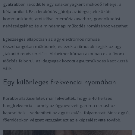
gyakrabban rakódik le egy salakanyagként működő fehérje, a
béta-amiloid. Ez a lerakódás gátolja az idegsejtek közötti
kommunikációt, ami idővel memóriazavarhoz, gondolkodási
nehézségekhez és a mindennapi működés romlásához vezethet.
Egészséges állapotban az agy elektromos ritmusai
összehangoltan működnek, és ezek a ritmusok segítik az agy
„takarító rendszereit” is. Alzheimer-kórban azonban ez a finom
időzítés felborul, az idegsejtek közötti együttműködés kaotikussá
válik.
Egy különleges frekvencia nyomában
Korábbi állatkísérletek már felvetették, hogy a 40 hertzes
hangfrekvencia – amely az úgynevezett gamma-ritmushoz
kapcsolódik – serkentheti az agy tisztulási folyamatait. Most egy új,
főemlősökön végzett vizsgálat ezt az elképzelést vitte tovább.