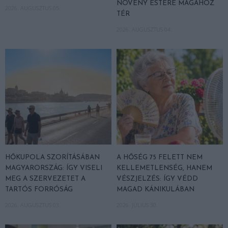
NÖVÉNY ESTÉRE MAGÁHOZ
2026. AUGUSZTUS 05.
TÉR
2026. AUGUSZTUS 04.
HŐKUPOLA SZORÍTÁSÁBAN
A HŐSÉG 75 FELETT NEM
MAGYARORSZÁG: ÍGY VISELI
KELLEMETLENSÉG, HANEM
MEG A SZERVEZETET A
VÉSZJELZÉS: ÍGY VÉDD
TARTÓS FORRÓSÁG
MAGAD KÁNIKULÁBAN
2026. AUGUSZTUS 03.
2026. JÚLIUS 30.