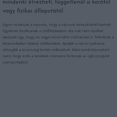
mindenki élvezheti, függetlenül a korától
vagy fizikai állapotától.
Egyre növekszik a nyomás, hogy a városok tervezésénél kiemelt
figyelmet fordítsanak a zöldfelületekre. Ma már nem épülhet
lakópark úgy, hogy ne vegye körül némi zöld terület is: felfedezik a
kihasználatlan falakat, tetőkerteket, ápolják a városi parkokat,
elősegítik a közösségi kertek működését. Mára ismét bizonyítást
nyert, hogy ezek a területek mennyire fontosak az egészségünk
szempontjából.