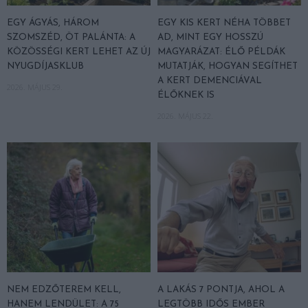
EGY ÁGYÁS, HÁROM
EGY KIS KERT NÉHA TÖBBET
SZOMSZÉD, ÖT PALÁNTA: A
AD, MINT EGY HOSSZÚ
KÖZÖSSÉGI KERT LEHET AZ ÚJ
MAGYARÁZAT: ÉLŐ PÉLDÁK
NYUGDÍJASKLUB
MUTATJÁK, HOGYAN SEGÍTHET
A KERT DEMENCIÁVAL
2026. MÁJUS 29.
ÉLŐKNEK IS
2026. MÁJUS 22.
NEM EDZŐTEREM KELL,
A LAKÁS 7 PONTJA, AHOL A
HANEM LENDÜLET: A 75
LEGTÖBB IDŐS EMBER