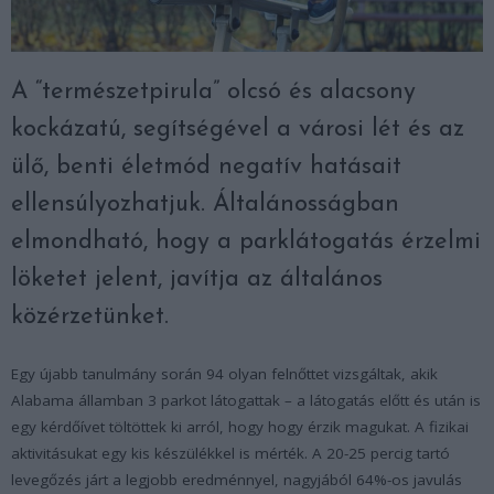
A “természetpirula” olcsó és alacsony
kockázatú, segítségével a városi lét és az
ülő, benti életmód negatív hatásait
ellensúlyozhatjuk. Általánosságban
elmondható, hogy a parklátogatás érzelmi
löketet jelent, javítja az általános
közérzetünket.
Egy újabb tanulmány során 94 olyan felnőttet vizsgáltak, akik
Alabama államban 3 parkot látogattak – a látogatás előtt és után is
egy kérdőívet töltöttek ki arról, hogy hogy érzik magukat. A fizikai
aktivitásukat egy kis készülékkel is mérték. A 20-25 percig tartó
levegőzés járt a legjobb eredménnyel, nagyjából 64%-os javulás