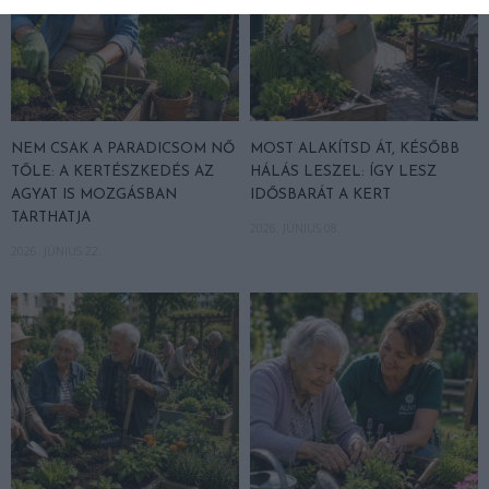
NEM CSAK A PARADICSOM NŐ
MOST ALAKÍTSD ÁT, KÉSŐBB
TŐLE: A KERTÉSZKEDÉS AZ
HÁLÁS LESZEL: ÍGY LESZ
AGYAT IS MOZGÁSBAN
IDŐSBARÁT A KERT
TARTHATJA
2026. JÚNIUS 08.
2026. JÚNIUS 22.