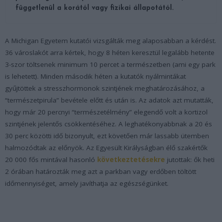
függetlenül a korától vagy fizikai állapotától.
A Michigan Egyetem kutatói vizsgálták meg alaposabban a kérdést.
36 városlakót arra kértek, hogy 8 héten keresztül legalább hetente
3-szor töltsenek minimum 10 percet a természetben (ami egy park
is lehetett). Minden második héten a kutatók nyálmintákat
gyűjtöttek a stresszhormonok szintjének meghatározásához, a
“természetpirula” bevétele előtt és után is. Az adatok azt mutatták,
hogy már 20 percnyi “természetélmény” elegendő volt a kortizol
szintjének jelentős csökkentéséhez. A leghatékonyabbnak a 20 és
30 perc közötti idő bizonyult, ezt követően már lassabb ütemben
halmozódtak az előnyök. Az Egyesült Királyságban élő szakértők
20 000 fős mintával hasonló
következtetésekre
jutottak: ők heti
2 órában határozták meg azt a parkban vagy erdőben töltött
időmennyiséget, amely javíthatja az egészségünket.