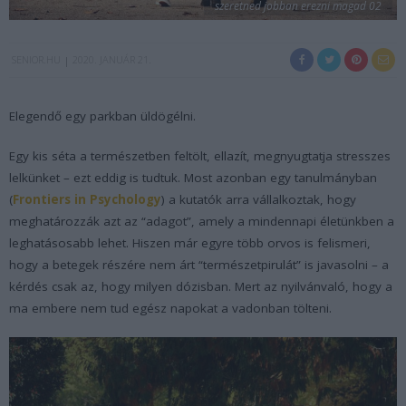
szeretned jobban erezni magad 02
SENIOR.HU
2020. JANUÁR 21.
Elegendő egy parkban üldögélni.
Egy kis séta a természetben feltölt, ellazít, megnyugtatja stresszes
lelkünket – ezt eddig is tudtuk. Most azonban egy tanulmányban
(
Frontiers in Psychology
) a kutatók arra vállalkoztak, hogy
meghatározzák azt az “adagot”, amely a mindennapi életünkben a
leghatásosabb lehet. Hiszen már egyre több orvos is felismeri,
hogy a betegek részére nem árt “természetpirulát” is javasolni – a
kérdés csak az, hogy milyen dózisban. Mert az nyilvánvaló, hogy a
ma embere nem tud egész napokat a vadonban tölteni.