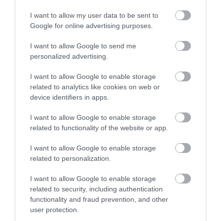
NEM TE VAGY BÉNA, CSAK AZ
MIT EGYÜNK, HA 70 FELETT IS
I want to allow my user data to be sent to
APP HISZI MAGÁRÓL, HOGY
SZERETNÉNK ÖNÁLLÓAN
Google for online advertising purposes.
MINDENKI 23 ÉVES
MENNI A PIACRA?
INFORMATIKUS
2026. AUGUSZTUS 05.
I want to allow Google to send me
2026. AUGUSZTUS 07.
personalized advertising.
I want to allow Google to enable storage
related to analytics like cookies on web or
device identifiers in apps.
I want to allow Google to enable storage
related to functionality of the website or app.
I want to allow Google to enable storage
related to personalization.
I want to allow Google to enable storage
FELJELENTÉS A GONDOSÓRA
HA AZ UNOKÁD SÍRVA HÍV
related to security, including authentication
PROGRAM ÜGYÉBEN: BAJBAN
PÉNZÉRT, ELŐBB KÉRDEZD
functionality and fraud prevention, and other
VAN A SZOLGÁLTATÁS? 7
MEG A CSALÁDI JELSZÓT
user protection.
KÉRDÉS, AMIRE MINDEN
2026. JÚLIUS 29.
IDŐSNEK TUDNIA KELL A