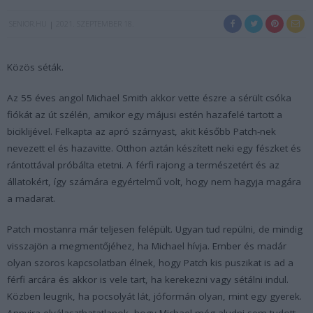
SENIOR.HU
2021. SZEPTEMBER 18.
Közös séták.
Az 55 éves angol Michael Smith akkor vette észre a sérült csóka
fiókát az út szélén, amikor egy májusi estén hazafelé tartott a
biciklijével. Felkapta az apró szárnyast, akit később Patch-nek
nevezett el és hazavitte. Otthon aztán készített neki egy fészket és
rántottával próbálta etetni. A férfi rajong a természetért és az
állatokért, így számára egyértelmű volt, hogy nem hagyja magára
a madarat.
Patch mostanra már teljesen felépült. Ugyan tud repülni, de mindig
visszajön a megmentőjéhez, ha Michael hívja. Ember és madár
olyan szoros kapcsolatban élnek, hogy Patch kis puszikat is ad a
férfi arcára és akkor is vele tart, ha kerekezni vagy sétálni indul.
Közben leugrik, ha pocsolyát lát, jóformán olyan, mint egy gyerek.
Annyira elválaszthatatlanok, hogy Michael még aludni sem tudott