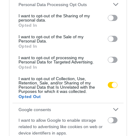
Please note that this website/app uses one or more Google
Personal Data Processing Opt Outs
services and may gather and store information including but
not limited to your visit or usage behaviour. You may click to
I want to opt-out of the Sharing of my
personal data.
grant or deny consent to Google and its third-party tags to
Opted In
use your data for below specified purposes in below Google
ÁLLAT
ÁLLATMENTÉS
BARÁTSÁG
CÍMKE:
consent section.
I want to opt-out of the Sale of my
Personal Data.
Opted In
I want to opt-out of processing my
Personal Data for Targeted Advertising.
AJÁNLÓ
Opted In
I want to opt-out of Collection, Use,
Retention, Sale, and/or Sharing of my
Personal Data that Is Unrelated with the
Purposes for which it was collected.
Opted Out
Google consents
I want to allow Google to enable storage
related to advertising like cookies on web or
device identifiers in apps.