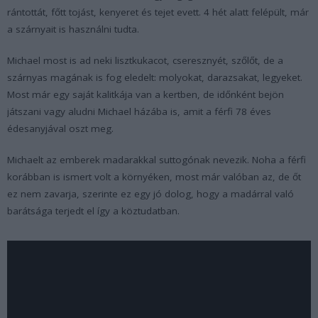
rántottát, főtt tojást, kenyeret és tejet evett. 4 hét alatt felépült, már
a szárnyait is használni tudta.
Michael most is ad neki lisztkukacot, cseresznyét, szőlőt, de a
szárnyas magának is fog eledelt: molyokat, darazsakat, legyeket.
Most már egy saját kalitkája van a kertben, de időnként bejön
játszani vagy aludni Michael házába is, amit a férfi 78 éves
édesanyjával oszt meg.
Michaelt az emberek madarakkal suttogónak nevezik. Noha a férfi
korábban is ismert volt a környéken, most már valóban az, de őt
ez nem zavarja, szerinte ez egy jó dolog, hogy a madárral való
barátsága terjedt el így a köztudatban.