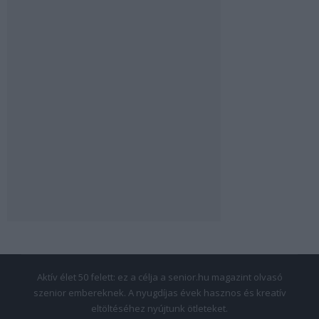
Aktív élet 50 felett: ez a célja a senior.hu magazint olvasó
szenior embereknek. A nyugdíjas évek hasznos és kreatív
eltöltéséhez nyújtunk ötleteket.