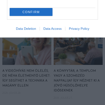
VÁLASZT
2026. JÚLIUS 30.
CONFIRM
Data Deletion
Data Access
Privacy Policy
A VIDEÓHÍVÁS NEM ÖLELÉS,
A KÖNYVTÁR, A TEMPLOM
DE NÉHA ÉLETMENTŐ LEHET:
VAGY A SZOMSZÉD
ÍGY SEGÍTHET A TECHNIKA A
NAPPALIJA? ÍGY NÉZHET KI A
MAGÁNY ELLEN
JÖVŐ HŰSÖLŐHELYE
IDŐSEKNEK
2026. JÚLIUS 28.
2026. JÚLIUS 27.