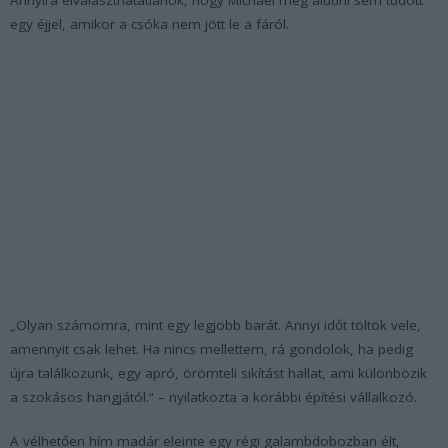
egy éjjel, amikor a csóka nem jött le a fáról.
„Olyan számomra, mint egy legjobb barát. Annyi időt töltök vele,
amennyit csak lehet. Ha nincs mellettem, rá gondolok, ha pedig
újra találkozunk, egy apró, örömteli sikítást hallat, ami különbözik
a szokásos hangjától.” – nyilatkozta a korábbi építési vállalkozó.
A vélhetően hím madár eleinte egy régi galambdobozban élt,