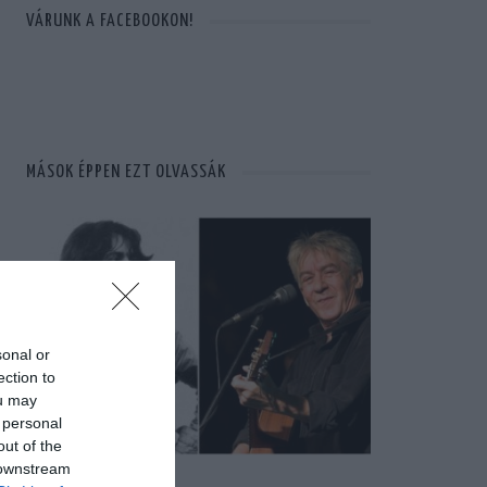
VÁRUNK A FACEBOOKON!
MÁSOK ÉPPEN EZT OLVASSÁK
sonal or
ection to
ou may
 personal
out of the
 downstream