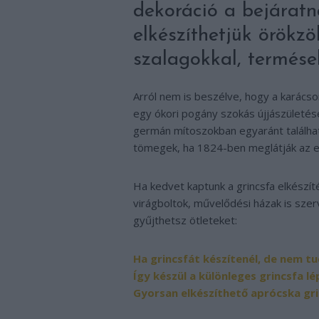
dekoráció a bejáratná
elkészíthetjük örökzö
szalagokkal, termések
Arról nem is beszélve, hogy a karács
egy ókori pogány szokás újjászületése.
germán mítoszokban egyaránt találhat
tömegek, ha 1824-ben meglátják az els
Ha kedvet kaptunk a grincsfa elkészí
virágboltok, művelődési házak is szer
gyűjthetsz ötleteket:
Ha grincsfát készítenél, de nem tu
Így készül a különleges grincsfa lé
Gyorsan elkészíthető aprócska gri