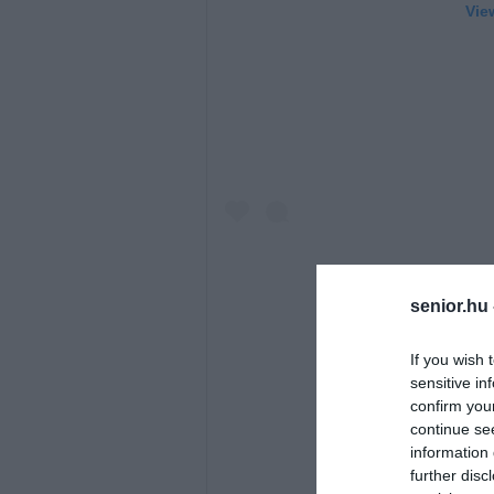
Vie
senior.hu
If you wish 
sensitive in
confirm you
continue se
information 
further disc