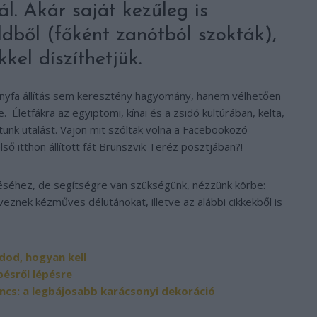
l. Akár saját kezűleg is
ldből (főként zanótból szokták),
kel díszíthetjük.
onyfa állítás sem keresztény hagyomány, hanem vélhetően
 Életfákra az egyiptomi, kínai és a zsidó kultúrában, kelta,
unk utalást. Vajon mit szóltak volna a Facebookozó
ő itthon állított fát Brunszvik Teréz posztjában?!
téséhez, de segítségre van szükségünk, nézzünk körbe:
veznek kézműves délutánokat, illetve az alábbi cikkekből is
dod, hogyan kell
pésről lépésre
ncs: a legbájosabb karácsonyi dekoráció