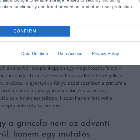
 Nem túl keresztényi cselekedet, igaz?
cation functionality and fraud prevention, and other user protection.
gy dönt, ellopja a lakóktól a karácsonyt. El is cseni az
rációt, égőket, ajándékokat, de bosszúja mégsem sikerül,
CONFIRM
ünnepelnek és énekelnek, hiszen a karácsony nem a
gül a Grincs is meghatódik, kölcsönösen megbocsátanak
langjába.
Data Deletion
Data Access
Privacy Policy
ebből a könyvből, tulajdonképpen egy megkötözött fenyő –
tt karácsonyfa. Természetesen hosszan lehet keresgélni a
t jelképezi, a gyertyák a fényt, ezzel szemben a grincsfa a
de érdemesebb meghagyni mindenkinek a választás
ás és a tolerancia jelképe, hiszen ha nem lett volna
 lopta volna el a karácsonyt.
y a grincsfa nem az adventi
erül, hanem egy mutatós