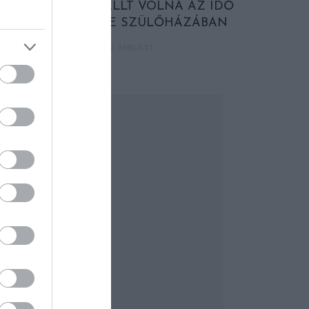
MINTHA MEGÁLLT VOLNA AZ IDŐ
SHAKESPEARE SZÜLŐHÁZÁBAN
2022. ÁPRILIS 01.