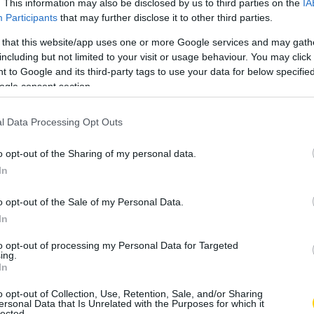
. This information may also be disclosed by us to third parties on the
IA
Participants
that may further disclose it to other third parties.
 that this website/app uses one or more Google services and may gath
y #christmas #dekoráció #kreativ #éncsináltam
including but not limited to your visit or usage behaviour. You may click 
 to Google and its third-party tags to use your data for below specifi
óth
(@gabbpo93) on
Nov 30, 2018 at 7:46am PST
ogle consent section.
l Data Processing Opt Outs
zármazik, egészen pontosan Dr. Seuss, azaz Theodor Seuss
 karikaturista 1957-ben írta meg az eredetileg
o opt-out of the Sharing of my personal data.
Grincset. Ebben a könyvben (amelynek megfilmesített
In
 nevű zöld színű, szőrös lény rondít bele az ünnepbe. Ő
 is tartja. Utálja, mivel nem megszokott külseje miatt a
o opt-out of the Sale of my Personal Data.
 elüldözték a közösségből. Ugye már kezded érteni a Grincs
In
lyében?
to opt-out of processing my Personal Data for Targeted
ing.
In
o opt-out of Collection, Use, Retention, Sale, and/or Sharing
ersonal Data that Is Unrelated with the Purposes for which it
lected.