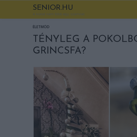
SENIOR.HU
A korod nem több egy számnál
ÉLETMÓD
TÉNYLEG A POKOLB
GRINCSFA?