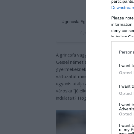
participants
Downstream 
Please note
#grincsfa #grinch #manófa #karácson
information 
deny consent
A post shared by
Gabriella P
in below Go
Persona
A grincsfa vagy manófa Amerikából s
Geisel német származású amerikai író,
I want t
gyermekeknek szánt képeskönyvét, A 
Opted 
változatát mind jól ismerjük) a Grincs
ugyanis utálja a karácsonyt, ezért nem
I want t
városka “jólelkű” lakói szépen lassan
Opted 
indulatait? Hogyan éreztél volna a he
I want 
Advertis
Opted 
I want t
of my P
was col