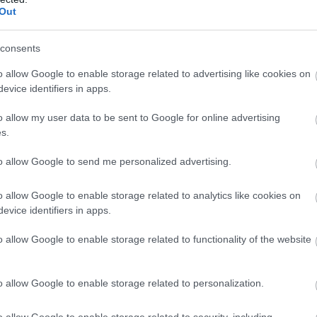
Out
consents
o allow Google to enable storage related to advertising like cookies on
evice identifiers in apps.
o allow my user data to be sent to Google for online advertising
s.
to allow Google to send me personalized advertising.
o allow Google to enable storage related to analytics like cookies on
evice identifiers in apps.
o allow Google to enable storage related to functionality of the website
o allow Google to enable storage related to personalization.
 rábeszélnie az ünneplésre, ám a városka polgármestere
– nem túl empatikusan – borotvát ad neki ajándékba, ismét
o allow Google to enable storage related to security, including