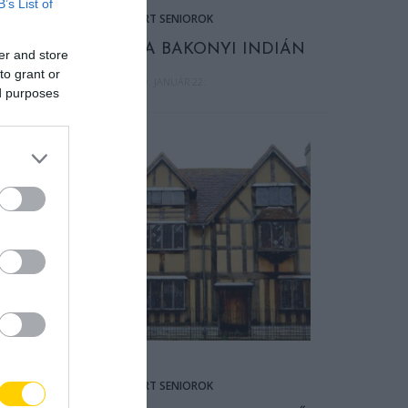
B’s List of
ISMERT SENIOROK
CSEH TAMÁS: A BAKONYI INDIÁN
er and store
to grant or
2019. JANUÁR 22.
ed purposes
ISMERT SENIOROK