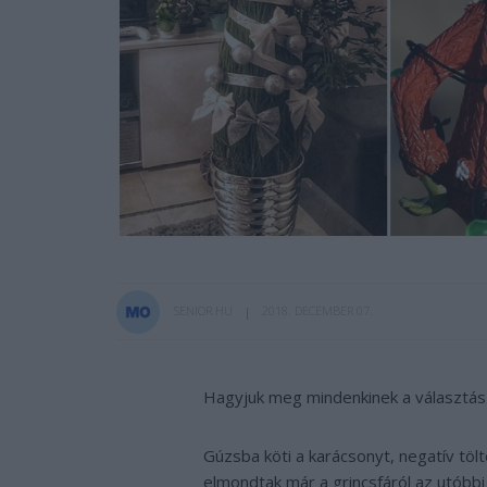
SENIOR.HU
2018. DECEMBER 07.
Hagyjuk meg mindenkinek a választás
Gúzsba köti a karácsonyt, negatív tölt
elmondtak már a grincsfáról az utóbb