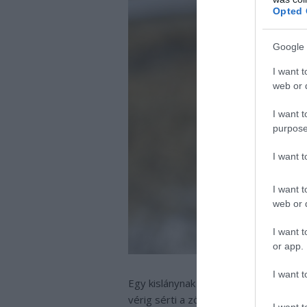
Opted 
Google 
I want t
web or d
I want t
purpose
I want 
I want t
web or d
I want t
or app.
I want t
Egy kislánynak azonban mégis sikerül
vérig sérti a zöld manót azzal, hogy 
I want t