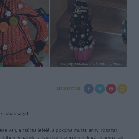
tenyleg a pokolbol erkezett a grincsfa
MEGOSZTÁS
 szabadságát.
ése van, a csúcsa lefelé, a pokolba mutat: annyi rosszat
i időben. A nálunk is egyre népszerűbb dekoráció nem csak