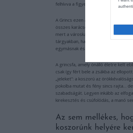
felhívva a figyelmet eltérő külsejére.
authenti
A Grincs ezen annyira felbőszül, hogy ú
összes karácsonyfát, karácsonyi deko
mert a városka lakói akkor is tovább 
tárgyakban, hanem a szívekben él. Vé
egymásnak és meghív mindenkit a bar
A grincsfa, amely önálló életre kelt 
csak így fért bele a zsákba az ellopo
„jeleket”: a koszorú az örökkévalóságo
pokolba mutat és fény sincs rajta… 
szabadságát. Legyen inkább az elfogad
kirekesztés és csúfolódás, a manó sem
Az sem mellékes, hog
koszorúnk helyére k