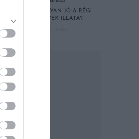
ÉLETMÓD
MITŐL OLYAN JÓ A RÉGI
KÖNYVEK ILLATA?
2020. JÚLIUS 04.