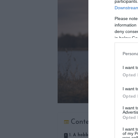
participants
Downstream 
Please note
information 
deny consent
in below Go
Persona
I want t
Opted 
I want t
Opted 
I want 
Advertis
Opted 
Contents
I want t
of my P
1. A hobbiállatoknak köszönhet
was col