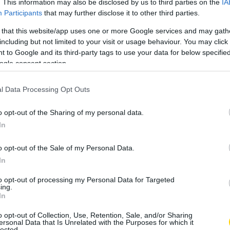
. This information may also be disclosed by us to third parties on the
IA
Participants
that may further disclose it to other third parties.
 that this website/app uses one or more Google services and may gath
including but not limited to your visit or usage behaviour. You may click 
 to Google and its third-party tags to use your data for below specifi
ogle consent section.
l Data Processing Opt Outs
o opt-out of the Sharing of my personal data.
In
o opt-out of the Sale of my Personal Data.
In
to opt-out of processing my Personal Data for Targeted
ing.
In
o opt-out of Collection, Use, Retention, Sale, and/or Sharing
ersonal Data that Is Unrelated with the Purposes for which it
ően hosszabb, egészségesebb életet élhetünk
lected.