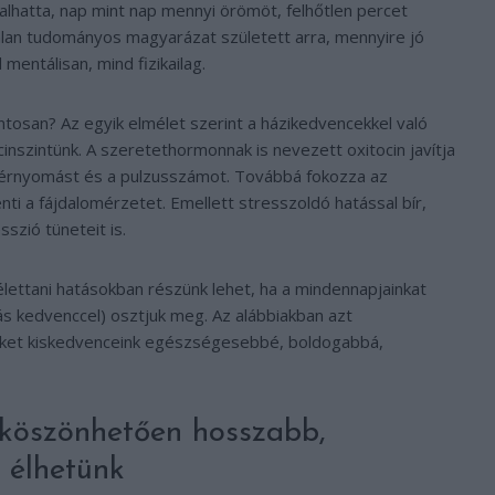
lhatta, nap mint nap mennyi örömöt, felhőtlen percet
talan tudományos magyarázat született arra, mennyire jó
mentálisan, mind fizikailag.
ontosan? Az egyik elmélet szerint a házikedvencekkel való
nszintünk. A szeretethormonnak is nevezett oxitocin javítja
 vérnyomást és a pulzusszámot. Továbbá fokozza az
 a fájdalomérzetet. Emellett stresszoldó hatással bír,
szió tüneteit is.
 élettani hatásokban részünk lehet, ha a mindennapjainkat
s kedvenccel) osztjuk meg. Az alábbiakban azt
nket kiskedvenceink egészségesebbé, boldogabbá,
 köszönhetően hosszabb,
 élhetünk