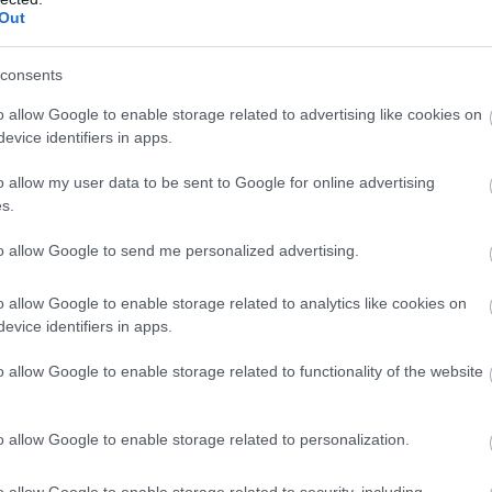
Out
 allergiát és fokozzák az immunrendszer működését
consents
 bennünk lévő stresszt
o allow Google to enable storage related to advertising like cookies on
evice identifiers in apps.
bben működik a szívünk
o allow my user data to be sent to Google for online advertising
kisállatok segítenek ismerkedni
s.
to allow Google to send me personalized advertising.
yhítik az allergiát és fokozzák
o allow Google to enable storage related to analytics like cookies on
evice identifiers in apps.
űködését
o allow Google to enable storage related to functionality of the website
tenciálisan káros anyagok beazonosítása és ellenanyagok
érdekében. Időnként előfordulhat azonban az immunrendszer
o allow Google to enable storage related to personalization.
ártalmatlan anyagokat azonosít be veszélyesként, allergiás
ak a vörös szemekre, viszkető bőrre, orrfolyásra,
o allow Google to enable storage related to security, including