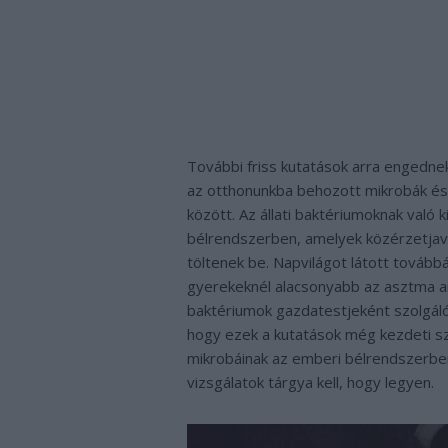
További friss kutatások arra engednek 
az otthonunkba behozott mikrobák é
között. Az állati baktériumoknak való
bélrendszerben, amelyek közérzetjaví
töltenek be. Napvilágot látott tovább
gyerekeknél alacsonyabb az asztma ar
baktériumok gazdatestjeként szolgáló 
hogy ezek a kutatások még kezdeti sz
mikrobáinak az emberi bélrendszerben
vizsgálatok tárgya kell, hogy legyen.