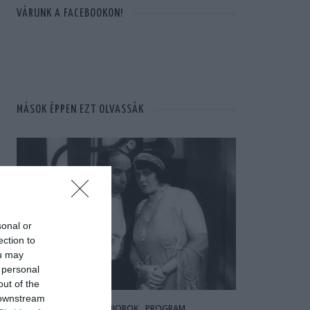
VÁRUNK A FACEBOOKON!
MÁSOK ÉPPEN EZT OLVASSÁK
sonal or
ection to
ou may
 personal
out of the
 downstream
ISMERT SENIOROK
PROGRAM