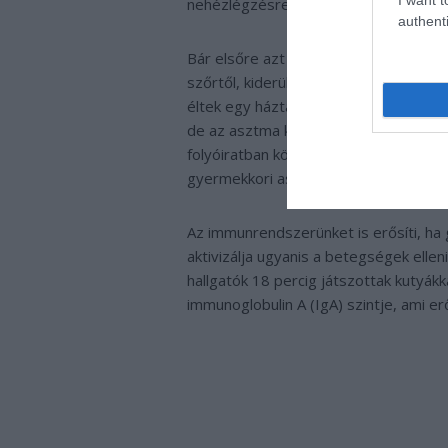
nehézlégzésre.
authenti
Bár elsőre azt gondolhatnánk, hogy a h
szőrtől, kiderült, hogy azoknál az em
éltek egy háztartásban, nem csupán a 
de az asztma kockázata is jelentősen
folyóiratban közzétett tanulmány szer
gyermekkori asztma, tüdőgyulladás és 
Az immunrendszerünket is erősíti, ha 
aktivizálja ugyanis a betegségek elle
hallgatók 18 percig játszottak kutyá
immunoglobulin A (IgA) szintje, ami er