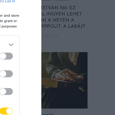
B’s List of
SZÉKELY ISTVÁN 120: EZ
ALKALOMBÓL INGYEN LEHET
er and store
MEGNÉZNI A NETEN A
to grant or
ed purposes
FELÚJÍTOTT HYPPOLIT, A LAKÁJT
2019. FEBRUÁR 28.