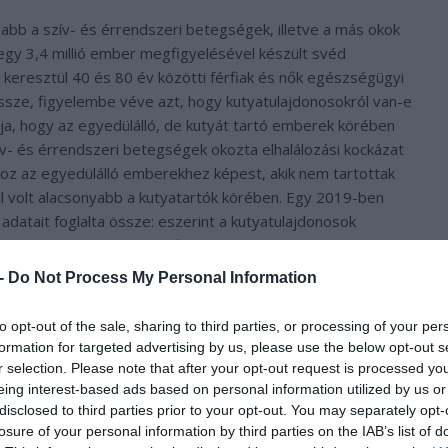
abb a szív- és érrendszeri betegségek, illetve a más okok
i egy 3,4 millió ember megfigyelésével készült svéd
 keresztül 40 és 80 év közötti férfiak és nők egészségügyi
ssze, figyelembe véve azt, hogy kutyatulajdonosokról van-e
ja, hogy az egyedülálló, de kutyát tartó emberek körében
zív- és érrendszeri betegségek okozta elhalálozási kockázat
oz az egyedülálló emberekhez képest, akik nem tartottak
l volt alacsonyabb a kutyatartók körében. Egy 2019-ben
adatait foglalta össze: eszerint a kutyatulajdonosok
yen ok miatt bekövetkező elhalálozás aránya. Azok
vagy szívrohamon, a megismétlődés aránya a
 -
Do Not Process My Personal Information
csonyabb volt.
to opt-out of the sale, sharing to third parties, or processing of your per
formation for targeted advertising by us, please use the below opt-out s
r selection. Please note that after your opt-out request is processed y
eing interest-based ads based on personal information utilized by us or
disclosed to third parties prior to your opt-out. You may separately opt-
losure of your personal information by third parties on the IAB’s list of