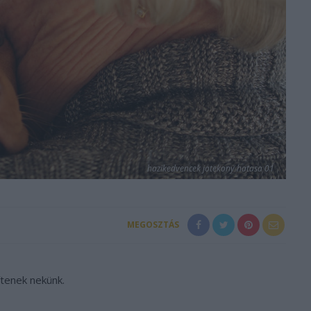
hazikedvencek jotekony hatasa 01
MEGOSZTÁS
ítenek nekünk.