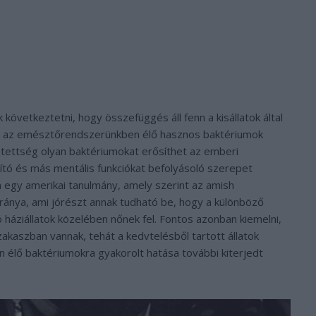
következtetni, hogy összefüggés áll fenn a kisállatok által
s az emésztőrendszerünkben élő hasznos baktériumok
 kitettség olyan baktériumokat erősíthet az emberi
tó és más mentális funkciókat befolyásoló szerepet
á egy amerikai tanulmány, amely szerint az amish
ánya, ami jórészt annak tudható be, hogy a különböző
háziállatok közelében nőnek fel. Fontos azonban kiemelni,
akaszban vannak, tehát a kedvtelésből tartott állatok
 élő baktériumokra gyakorolt hatása további kiterjedt