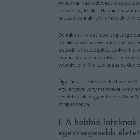
Akinek van házikedvence, megtapaszta
szerez egy kisállat. Napjainkra szám
hatással vannak ránk, emberekre mind 
De miben áll a kisállatok segítsége p
foglalatosság közben megnő az oxitoci
a szociális készségeket, csökkenti a
immunrendszer működését és csökkenti
valamint enyhíti a szorongás és depres
Úgy tűnik, a fentiekben leírt kedvező
egy kutyával vagy macskával (vagy má
részletezzük, hogyan tesznek bennü
strapabíróbbá.
1. A hobbiállatoknak
egészségesebb életet