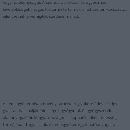
vagy hatékonyságát. A spenót, a brokkoli és egyes más
levélzöldségek magas K-vitamin-tartalmuk miatt szintén kockázatot
jelenthetnek a vérhígítók szedése mellett.
Az édesgyökér olyan növény, amelynek gyökere édes ízű, így
gyakran használják édességek, gyógyteák és gyógyszerek
alapanyagaként. Magyarországon is kapható, főként édesség
formájában fogyasztjuk. Az édesgyökér egyik hatóanyaga, a