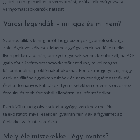
glicirrizin megemelheti a vérnyomást, ezáltal ellensúlyozva a
vérnyomáscsökkentők hatását.
Városi legendák – mi igaz és mi nem?
Számos állítás kering arról, hogy bizonyos gyümölcsök vagy
zöldségek veszélyesek lehetnek gyógyszerek szedése mellett.
Ilyen például a banán, amelyet egyesek szerint kerülni kell, ha ACE-
gátló típusú vérnyomáscsökkentőt szedünk, mivel magas
káliumtartalma problémákat okozhat. Fontos megjegyezni, hogy
ezek az állítások gyakran túlzóak és nem mindig támasztják alá
őket tudományos kutatások. Ilyen esetekben érdemes orvoshoz
fordulni és több forrásból ellenőrizni az információkat.
Ezenkívül mindig olvassuk el a gyógyszerekhez mellékelt
tájékoztatót, mivel ezekben gyakran felhívják a figyelmet az
ételekkel való interakciókra.
Mely élelmiszerekkel légy óvatos?