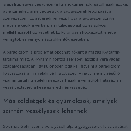
grapefruit egyes vegyületei (a furanokumarinok) gátolhatják azokat
az enzimeket, amelyek segítik a gyógyszerek lebontását a
szervezetben. Ez azt eredményezi, hogy a gyógyszer szintje
megemelkedik a vérben, ami túladagoláshoz és súlyos
mellékhatásokhoz vezethet. Ez különösen kockázatot lehet a
vérhígítók és vérnyomáscsökkentők esetében.
A paradicsom is problémát okozhat, főként a magas K-vitamin-
tartalma miatt. A K-vitamin fontos szerepet játszik a véralvadás
szabályozásában, így különösen oda kell figyelni a paradicsom
fogyasztására, ha valaki vérhígítót szed. A nagy mennyiségű K-
vitamin tartalmú ételek megzavarhatják a vérhígítók hatását, ami
veszélyeztetheti a kezelés eredményességét.
Más zöldségek és gyümölcsök, amelyek
szintén veszélyesek lehetnek
Sok más élelmiszer is befolyásolhatja a gyógyszerek felszívódását