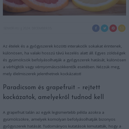
SENIOR.HU
2024. DECEMBER 05.
Az ételek és a gyógyszerek közötti interakciók sokakat érintenek,
különösen, ha valaki hosszú távú kezelés alatt áll. Egyes zöldségek
és gyümölcsök befolyásolhatják a gyógyszerek hatását, különösen
a vérhígítók vagy vérnyomáscsökkentők esetében. Nézzük meg,
mely élelmiszerek jelenthetnek kockázatot!
Paradicsom és grapefruit – rejtett
kockázatok, amelyekről tudnod kell
A grapefruit talán az egyik legismertebb példa azokra a
gyümölcsökre, amelyek komolyan befolyásolhatják bizonyos
gyógyszerek hatását. Tudományos kutatások kimutatták, hogy a