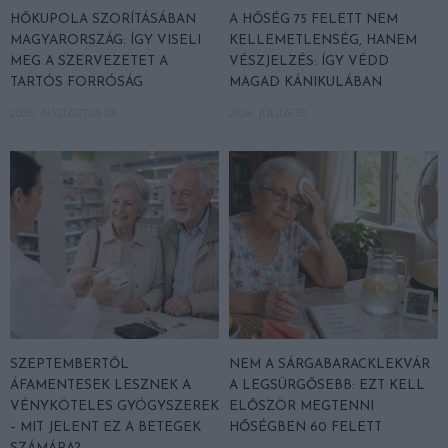
HŐKUPOLA SZORÍTÁSÁBAN
A HŐSÉG 75 FELETT NEM
MAGYARORSZÁG: ÍGY VISELI
KELLEMETLENSÉG, HANEM
MEG A SZERVEZETET A
VÉSZJELZÉS: ÍGY VÉDD
TARTÓS FORRÓSÁG
MAGAD KÁNIKULÁBAN
2026. AUGUSZTUS 03.
2026. JÚLIUS 30.
SZEPTEMBERTŐL
NEM A SÁRGABARACKLEKVÁR
ÁFAMENTESEK LESZNEK A
A LEGSÜRGŐSEBB: EZT KELL
VÉNYKÖTELES GYÓGYSZEREK
ELŐSZÖR MEGTENNI
– MIT JELENT EZ A BETEGEK
HŐSÉGBEN 60 FELETT