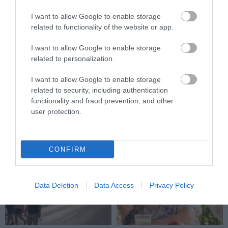
I want to allow Google to enable storage
related to functionality of the website or app.
I want to allow Google to enable storage
MIT EGYÜNK, HA 70 FELETT IS
LEKÓKAD A MUSKÁTLI? NE TE
related to personalization.
SZERETNÉNK ÖNÁLLÓAN
INDULJ EL ELŐBB A
MENNI A PIACRA?
HŐSÉGBEN – LEHET, HOGY A
I want to allow Google to enable storage
NÖVÉNY ESTÉRE MAGÁHOZ
2026. AUGUSZTUS 05.
related to security, including authentication
TÉR
functionality and fraud prevention, and other
2026. AUGUSZTUS 04.
user protection.
CONFIRM
Data Deletion
Data Access
Privacy Policy