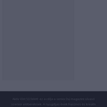
Aktív élet 50 felett: ez a célja a senior.hu magazint olvasó
szenior embereknek. A nyugdíjas évek hasznos és kreatív