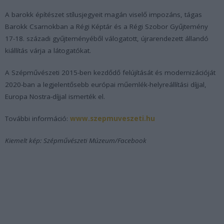
A barokk építészet stílusjegyeit magán viselő impozáns, tágas
Barokk Csarnokban a Régi Képtár és a Régi Szobor Gyűjtemény
17-18. századi gyűjteményéből válogatott, újrarendezett állandó
kiállítás várja a látogatókat.
A Szépművészeti 2015-ben kezdődő felújítását és modernizációját
2020-ban a legjelentősebb európai műemlék-helyreállítási díjjal,
Europa Nostra-díjjal ismerték el.
További információ:
www.szepmuveszeti.hu
Kiemelt kép: Szépművészeti Múzeum/Facebook