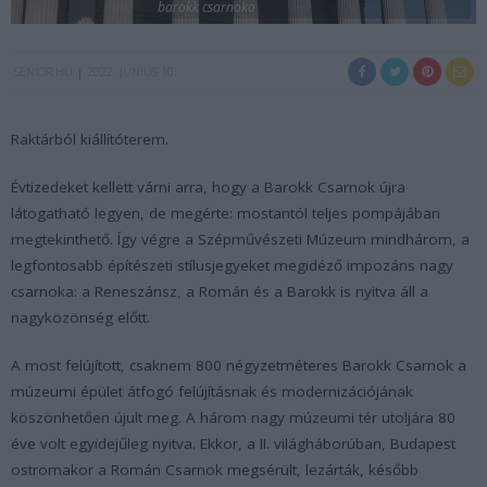
barokk csarnoka
SENIOR.HU
2022. JÚNIUS 10.
Raktárból kiállítóterem.
Évtizedeket kellett várni arra, hogy a Barokk Csarnok újra
látogatható legyen, de megérte: mostantól teljes pompájában
megtekinthető. Így végre a Szépművészeti Múzeum mindhárom, a
legfontosabb építészeti stílusjegyeket megidéző impozáns nagy
csarnoka: a Reneszánsz, a Román és a Barokk is nyitva áll a
nagyközönség előtt.
A most felújított, csaknem 800 négyzetméteres Barokk Csarnok a
múzeumi épület átfogó felújításnak és modernizációjának
köszönhetően újult meg. A három nagy múzeumi tér utoljára 80
éve volt egyidejűleg nyitva. Ekkor, a II. világháborúban, Budapest
ostromakor a Román Csarnok megsérült, lezárták, később