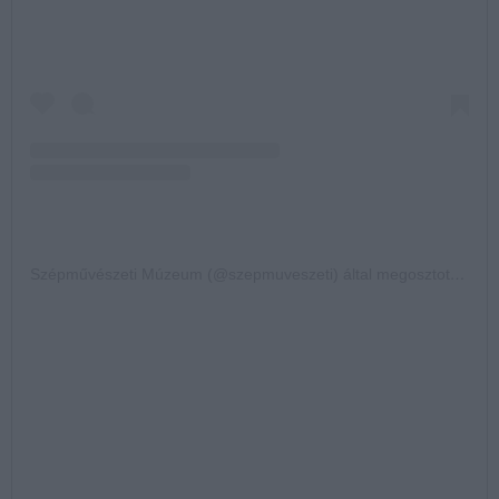
Szépművészeti Múzeum (@szepmuveszeti) által megosztott bejegyzés