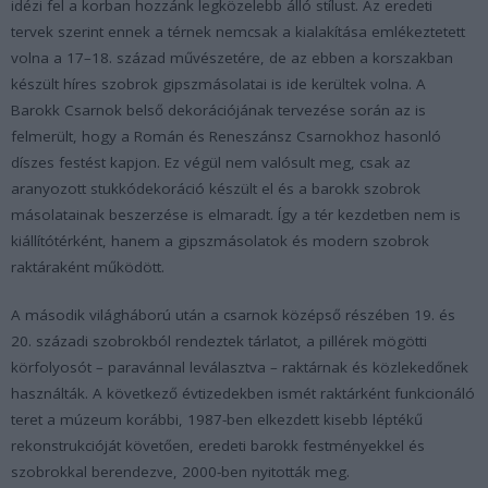
idézi fel a korban hozzánk legközelebb álló stílust. Az eredeti
tervek szerint ennek a térnek nemcsak a kialakítása emlékeztetett
volna a 17–18. század művészetére, de az ebben a korszakban
készült híres szobrok gipszmásolatai is ide kerültek volna. A
Barokk Csarnok belső dekorációjának tervezése során az is
felmerült, hogy a Román és Reneszánsz Csarnokhoz hasonló
díszes festést kapjon. Ez végül nem valósult meg, csak az
aranyozott stukkódekoráció készült el és a barokk szobrok
másolatainak beszerzése is elmaradt. Így a tér kezdetben nem is
kiállítótérként, hanem a gipszmásolatok és modern szobrok
raktáraként működött.
A második világháború után a csarnok középső részében 19. és
20. századi szobrokból rendeztek tárlatot, a pillérek mögötti
körfolyosót – paravánnal leválasztva – raktárnak és közlekedőnek
használták. A következő évtizedekben ismét raktárként funkcionáló
teret a múzeum korábbi, 1987-ben elkezdett kisebb léptékű
rekonstrukcióját követően, eredeti barokk festményekkel és
szobrokkal berendezve, 2000-ben nyitották meg.