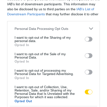
IAB’s list of downstream participants. This information may
also be disclosed by us to third parties on the
IAB’s List of
Downstream Participants
that may further disclose it to other
third parties.
Please note that this website/app uses one or more Google
Personal Data Processing Opt Outs
services and may gather and store information including but
not limited to your visit or usage behaviour. You may click to
I want to opt-out of the Sharing of my
personal data.
grant or deny consent to Google and its third-party tags to
Opted In
use your data for below specified purposes in below Google
consent section.
I want to opt-out of the Sale of my
Personal Data.
Opted In
I want to opt-out of processing my
Personal Data for Targeted Advertising.
Opted In
I want to opt-out of Collection, Use,
Retention, Sale, and/or Sharing of my
Personal Data that Is Unrelated with the
Purposes for which it was collected.
Opted Out