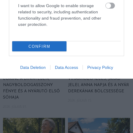
I want to allow Google to enable storage
related to security, including authentication
functionality and fraud prevention, and other
user protection.
CONFIRM
NÉPI NAPTÁR NYOMÁBAN:
NÉPI NAPTÁR NYOMÁBAN:
Data Deletion
Data Access
Privacy Policy
AUGUSZTUS ELSŐ FELE –
JÚLIUS MÁSODIK FELE –
LŐRINC A DINNYÉBEN,
VIHARHOZÓ ILLÉS, JAKAB
NAGYBOLDOGASSZONY
JELEI, ANNA NAPJA ÉS A NYÁR
FÉNYE ÉS A NYÁRUTÓ ELSŐ
DEREKÁNAK BÖLCSESSÉGE
SÓHAJA
2026. JÚLIUS 15.
2026. JÚLIUS 31.