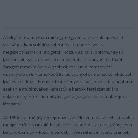
A felújított csarnokban mintegy negyven, a csarnok építészeti
stílusához kapcsolódó szobrot és domborművet is
megcsodálhatnak a látogatók, köztük az itáliai öntőműhelyek
kisbronzait, valamint velencei mesterek márványból és fából
faragott remekműveit. A szobrok mellett, a nemzetközi
viszonylatban is kiemelkedő itáliai, spanyol és német kollekcióból
kiválasztott közel harminc festménnyel is találkozhat itt a publikum,
ezeken a műtárgyakon keresztül a barokk festészet stiláris
sokszínűségéről és tematikus gazdagságáról kaphatnak képet a
látogatók.
Az 1906-ban megnyílt Szépművészeti Múzeum építészeti stílusokat
megjelenítő, historizáló belső terei – a Román, a Reneszánsz és a
Barokk Csarnok – közül a barokk művészetet bemutató csarnok