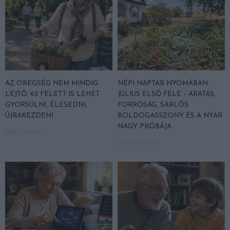
AZ ÖREGSÉG NEM MINDIG
NÉPI NAPTÁR NYOMÁBAN:
LEJTŐ: 65 FELETT IS LEHET
JÚLIUS ELSŐ FELE – ARATÁS,
GYORSULNI, ÉLESEDNI,
FORRÓSÁG, SARLÓS
ÚJRAKEZDENI
BOLDOGASSZONY ÉS A NYÁR
NAGY PRÓBÁJA
2026. JÚLIUS 03.
2026. JÚLIUS 01.