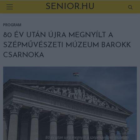
SENIOR.HU
PROGRAM
80 ÉV UTÁN ÚJRA MEGNYÍLT A
SZÉPMŰVÉSZETI MÚZEUM BAROKK
CSARNOKA
80 ev utan ujra megnyilt a szepmuveszeti muzeum