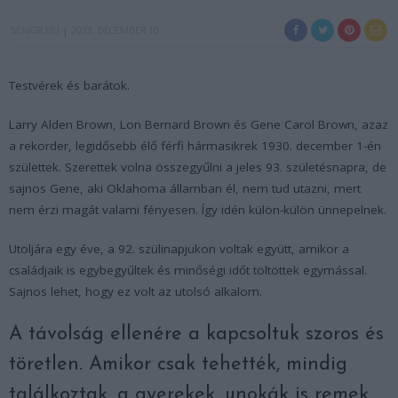
SENIOR.HU
2023. DECEMBER 10.
Testvérek és barátok.
Larry Alden Brown, Lon Bernard Brown és Gene Carol Brown, azaz
a rekorder, legidősebb élő férfi hármasikrek 1930. december 1-én
születtek. Szerettek volna összegyűlni a jeles 93. születésnapra, de
sajnos Gene, aki Oklahoma államban él, nem tud utazni, mert
nem érzi magát valami fényesen. Így idén külön-külön ünnepelnek.
Utoljára egy éve, a 92. szülinapjukon voltak együtt, amikor a
családjaik is egybegyűltek és minőségi időt töltöttek egymással.
Sajnos lehet, hogy ez volt az utolsó alkalom.
A távolság ellenére a kapcsoltuk szoros és
töretlen. Amikor csak tehették, mindig
találkoztak, a gyerekek, unokák is remek