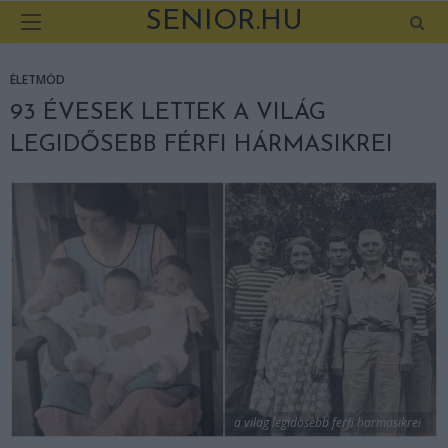
SENIOR.HU
ÉLETMÓD
93 ÉVESEK LETTEK A VILÁG
LEGIDŐSEBB FÉRFI HÁRMASIKREI
a vilag legidosebb ferfi harmasikrei