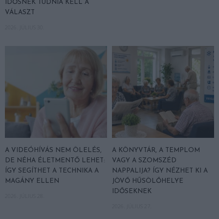
IDŐSNEK TUDNIA KELL A
VÁLASZT
2026. JÚLIUS 30.
A VIDEÓHÍVÁS NEM ÖLELÉS,
A KÖNYVTÁR, A TEMPLOM
DE NÉHA ÉLETMENTŐ LEHET:
VAGY A SZOMSZÉD
ÍGY SEGÍTHET A TECHNIKA A
NAPPALIJA? ÍGY NÉZHET KI A
MAGÁNY ELLEN
JÖVŐ HŰSÖLŐHELYE
IDŐSEKNEK
2026. JÚLIUS 28.
2026. JÚLIUS 27.