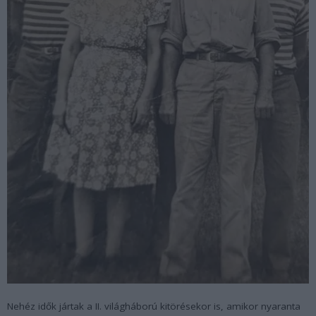
Nehéz idők jártak a II. világháború kitörésekor is, amikor nyaranta