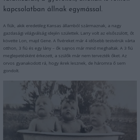
kapcsolatban állnak egymással.
A fiúk, akik eredetileg Kansas államból származnak, a nagy
gazdasági világválság idején születtek. Larry volt az elsőszülött, őt
követte Lon, majd Gene. A fivéreket már 4 idősebb testvérük várta
otthon, 3 fiú és egy lány – ők sajnos már mind meghaltak. A 3 fiú
meglepetésként érkezett, a szülők már nem tervezték őket. Az
orvos gyanakodott rá, hogy ikrek lesznek, de háromra ő sem
gondolt.