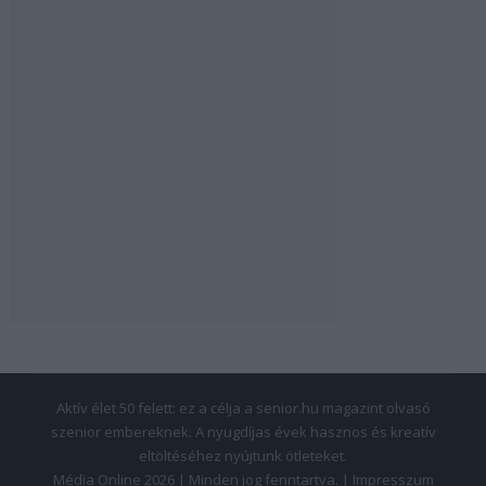
Aktív élet 50 felett: ez a célja a senior.hu magazint olvasó
szenior embereknek. A nyugdíjas évek hasznos és kreatív
eltöltéséhez nyújtunk ötleteket.
Média Online 2026 | Minden jog fenntartva. |
Impresszum