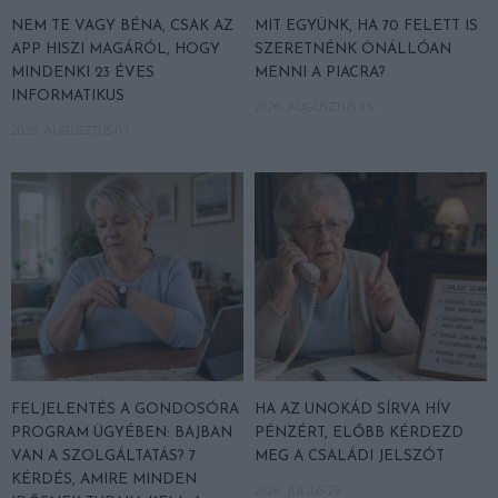
NEM TE VAGY BÉNA, CSAK AZ
MIT EGYÜNK, HA 70 FELETT IS
APP HISZI MAGÁRÓL, HOGY
SZERETNÉNK ÖNÁLLÓAN
MINDENKI 23 ÉVES
MENNI A PIACRA?
INFORMATIKUS
2026. AUGUSZTUS 05.
2026. AUGUSZTUS 07.
FELJELENTÉS A GONDOSÓRA
HA AZ UNOKÁD SÍRVA HÍV
PROGRAM ÜGYÉBEN: BAJBAN
PÉNZÉRT, ELŐBB KÉRDEZD
VAN A SZOLGÁLTATÁS? 7
MEG A CSALÁDI JELSZÓT
KÉRDÉS, AMIRE MINDEN
2026. JÚLIUS 29.