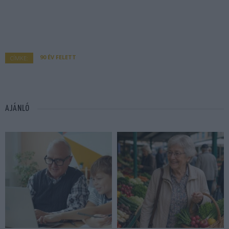
90 ÉV FELETT
CÍMKE:
AJÁNLÓ