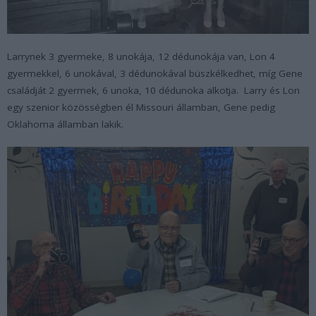
Larrynek 3 gyermeke, 8 unokája, 12 dédunokája van, Lon 4
gyermekkel, 6 unokával, 3 dédunokával büszkélkedhet, míg Gene
családját 2 gyermek, 6 unoka, 10 dédunoka alkotja. Larry és Lon
egy szenior közösségben él Missouri államban, Gene pedig
Oklahoma államban lakik.