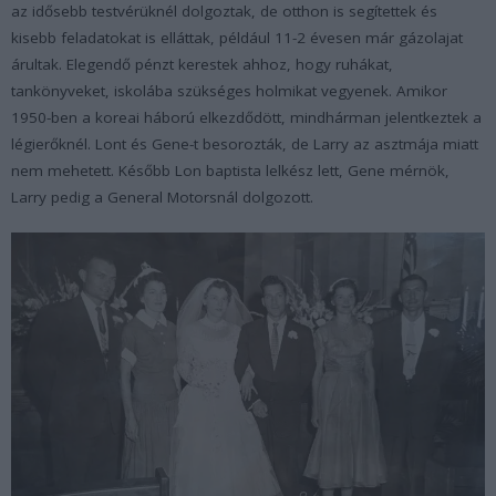
az idősebb testvérüknél dolgoztak, de otthon is segítettek és
kisebb feladatokat is elláttak, például 11-2 évesen már gázolajat
árultak. Elegendő pénzt kerestek ahhoz, hogy ruhákat,
tankönyveket, iskolába szükséges holmikat vegyenek. Amikor
1950-ben a koreai háború elkezdődött, mindhárman jelentkeztek a
légierőknél. Lont és Gene-t besorozták, de Larry az asztmája miatt
nem mehetett. Később Lon baptista lelkész lett, Gene mérnök,
Larry pedig a General Motorsnál dolgozott.