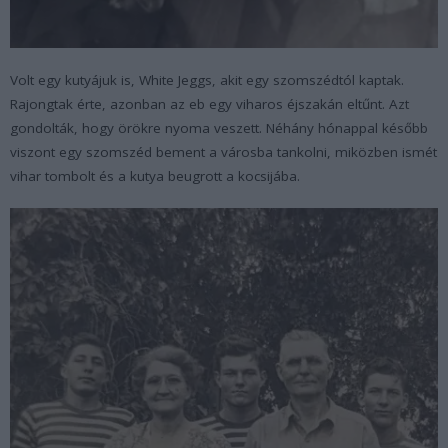
Volt egy kutyájuk is, White Jeggs, akit egy szomszédtól kaptak.
Rajongtak érte, azonban az eb egy viharos éjszakán eltűnt. Azt
gondolták, hogy örökre nyoma veszett. Néhány hónappal később
viszont egy szomszéd bement a városba tankolni, miközben ismét
vihar tombolt és a kutya beugrott a kocsijába.