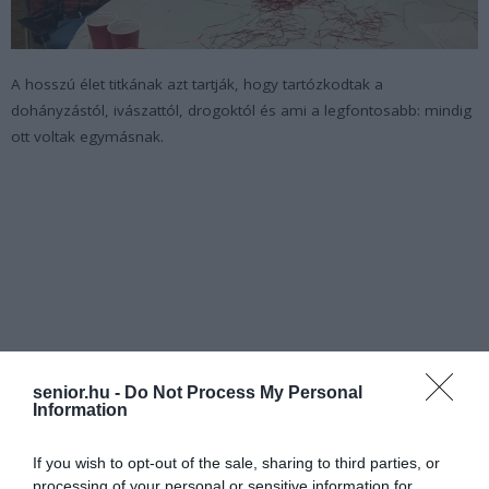
A hosszú élet titkának azt tartják, hogy tartózkodtak a
dohányzástól, ivászattól, drogoktól és ami a legfontosabb: mindig
ott voltak egymásnak.
senior.hu -
Do Not Process My Personal
Information
If you wish to opt-out of the sale, sharing to third parties, or
processing of your personal or sensitive information for