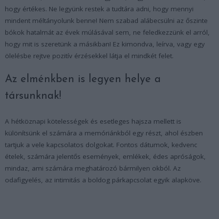
hogy értékes. Ne legyünk restek a tudtára adni, hogy mennyi
mindent méltányolunk benne! Nem szabad alábecsülni az őszinte
bókok hatalmát az évek múlásával sem, ne feledkezzünk el arról,
hogy mit is szeretünk a másikban! Ez kimondva, leírva, vagy egy
ölelésbe rejtve pozitív érzésekkel látja el mindkét felet.
Az elménkben is legyen helye a
társunknak!
A hétköznapi kötelességek és esetleges hajsza mellett is
különítsünk el számára a memóriánkból egy részt, ahol észben
tartjuk a vele kapcsolatos dolgokat. Fontos dátumok, kedvenc
ételek, számára jelentős események, emlékek, édes apróságok,
mindaz, ami számára meghatározó bármilyen okból. Az
odafigyelés, az intimitás a boldog párkapcsolat egyik alapköve.