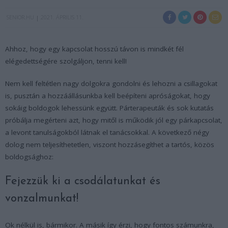
SENIOR.HU
2021. ÁPRILIS 11.
Ahhoz, hogy egy kapcsolat hosszú távon is mindkét fél
elégedettségére szolgáljon, tenni kell!
Nem kell feltétlen nagy dolgokra gondolni és lehozni a csillagokat
is, pusztán a hozzáállásunkba kell beépíteni apróságokat, hogy
sokáig boldogok lehessünk együtt. Párterapeuták és sok kutatás
próbálja megérteni azt, hogy mitől is működik jól egy párkapcsolat,
a levont tanulságokból látnak el tanácsokkal. A következő négy
dolog nem teljesíthetetlen, viszont hozzásegíthet a tartós, közös
boldogsághoz:
Fejezzük ki a csodálatunkat és
vonzalmunkat!
Ok nélkül is, bármikor. A másik így érzi, hogy fontos számunkra,