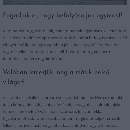
Fogadjuk el, hogy befolyásoljuk egymást!
Nem hatalmat gyakorolunk, hanem hatunk egymásra, a kettő nem
összekeverendő! Kompromisszumok és némi befolyás mindkét fél
előnyére válik, ha egy csapatban játszanak egymásért, és nem
egymás ellen. Nem uralkodni kell, hanem támogatni, nem
behódolni, hanem együttműködni!
Valóban ismerjük meg a másik belső
világát!
Azt, ami a kívülállók számára sokszor láthatatlan. Nem mindenki
tudja könnyedén kifejezni az érzéseit, a vágyait, az álmait, olykor
nehéz sebezhetővé válni bárki számára. Jó szándékkal,
figyelemmel, odafordulással azonban megismerhetjük a másik
lelkét is, amihez aztán úgy lehet kapcsolódni, hogy a kapcsolat