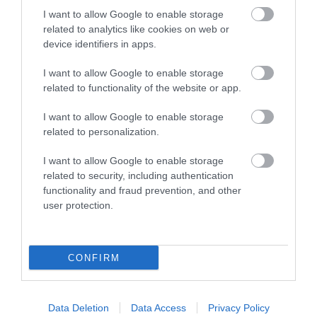
I want to allow Google to enable storage
related to analytics like cookies on web or
device identifiers in apps.
I want to allow Google to enable storage
related to functionality of the website or app.
I want to allow Google to enable storage
related to personalization.
MIT EGYÜNK, HA 70 FELETT IS
FELJELENTÉS A GONDOSÓRA
SZERETNÉNK ÖNÁLLÓAN
PROGRAM ÜGYÉBEN: BAJBAN
I want to allow Google to enable storage
MENNI A PIACRA?
VAN A SZOLGÁLTATÁS? 7
related to security, including authentication
KÉRDÉS, AMIRE MINDEN
functionality and fraud prevention, and other
2026. AUGUSZTUS 05.
IDŐSNEK TUDNIA KELL A
user protection.
VÁLASZT
2026. JÚLIUS 30.
CONFIRM
Data Deletion
Data Access
Privacy Policy