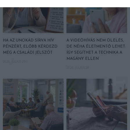
HA AZ UNOKÁD SÍRVA HÍV
A VIDEÓHÍVÁS NEM ÖLELÉS,
PÉNZÉRT, ELŐBB KÉRDEZD
DE NÉHA ÉLETMENTŐ LEHET:
MEG A CSALÁDI JELSZÓT
ÍGY SEGÍTHET A TECHNIKA A
MAGÁNY ELLEN
2026. JÚLIUS 29.
2026. JÚLIUS 28.