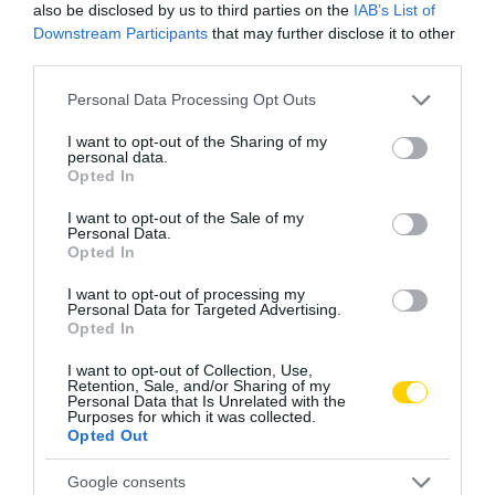
also be disclosed by us to third parties on the
IAB’s List of
Downstream Participants
that may further disclose it to other
third parties.
Please note that this website/app uses one or more Google
Personal Data Processing Opt Outs
services and may gather and store information including but
not limited to your visit or usage behaviour. You may click to
I want to opt-out of the Sharing of my
personal data.
grant or deny consent to Google and its third-party tags to
Opted In
use your data for below specified purposes in below Google
consent section.
I want to opt-out of the Sale of my
Personal Data.
Opted In
GYŰJTEMÉNY
KIÁLLÍTÁS
LÁTVÁNYOSSÁG
MÚZEUM
CÍMKE:
I want to opt-out of processing my
Personal Data for Targeted Advertising.
Opted In
I want to opt-out of Collection, Use,
Retention, Sale, and/or Sharing of my
AJÁNLÓ
Personal Data that Is Unrelated with the
Purposes for which it was collected.
Opted Out
Google consents