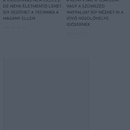
A VIDEÓHÍVÁS NEM ÖLELÉS,
A KÖNYVTÁR, A TEMPLOM
DE NÉHA ÉLETMENTŐ LEHET:
VAGY A SZOMSZÉD
ÍGY SEGÍTHET A TECHNIKA A
NAPPALIJA? ÍGY NÉZHET KI A
MAGÁNY ELLEN
JÖVŐ HŰSÖLŐHELYE
IDŐSEKNEK
2026. JÚLIUS 28.
2026. JÚLIUS 27.