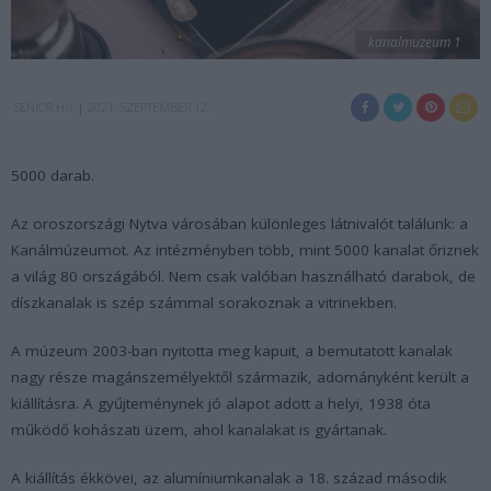
kanalmuzeum 1
SENIOR.HU
2021. SZEPTEMBER 12.
5000 darab.
Az oroszországi Nytva városában különleges látnivalót találunk: a
Kanálmúzeumot. Az intézményben több, mint 5000 kanalat őriznek
a világ 80 országából. Nem csak valóban használható darabok, de
díszkanalak is szép számmal sorakoznak a vitrinekben.
A múzeum 2003-ban nyitotta meg kapuit, a bemutatott kanalak
nagy része magánszemélyektől származik, adományként került a
kiállításra. A gyűjteménynek jó alapot adott a helyi, 1938 óta
működő kohászati üzem, ahol kanalakat is gyártanak.
A kiállítás ékkövei, az alumíniumkanalak a 18. század második