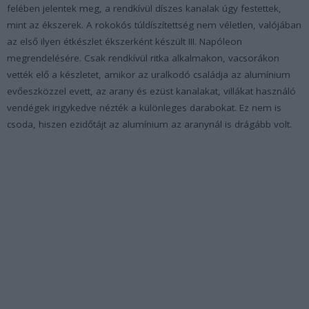
felében jelentek meg, a rendkívül díszes kanalak úgy festettek,
mint az ékszerek. A rokokós túldíszítettség nem véletlen, valójában
az első ilyen étkészlet ékszerként készült III. Napóleon
megrendelésére. Csak rendkívül ritka alkalmakon, vacsorákon
vették elő a készletet, amikor az uralkodó családja az alumínium
evőeszközzel evett, az arany és ezüst kanalakat, villákat használó
vendégek irigykedve nézték a különleges darabokat. Ez nem is
csoda, hiszen ezidőtájt az alumínium az aranynál is drágább volt.