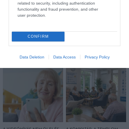
related to security, including authentication
functionality and fraud prevention, and other
user protection.
FELJELENTÉS A GONDOSÓRA
HA AZ UNOKÁD SÍRVA HÍV
PROGRAM ÜGYÉBEN: BAJBAN
PÉNZÉRT, ELŐBB KÉRDEZD
VAN A SZOLGÁLTATÁS? 7
MEG A CSALÁDI JELSZÓT
KÉRDÉS, AMIRE MINDEN
CONFIRM
2026. JÚLIUS 29.
IDŐSNEK TUDNIA KELL A
VÁLASZT
Data Deletion
Data Access
Privacy Policy
2026. JÚLIUS 30.