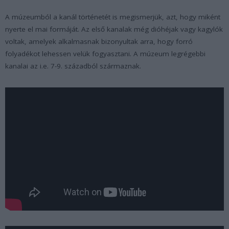
A múzeumból a kanál történetét is megismerjük, azt, hogy miként
nyerte el mai formáját. Az első kanalak még dióhéjak vagy kagylók
voltak, amelyek alkalmasnak bizonyultak arra, hogy forró
folyadékot lehessen velük fogyasztani. A múzeum legrégebbi
kanalai az i.e. 7-9. századból származnak.