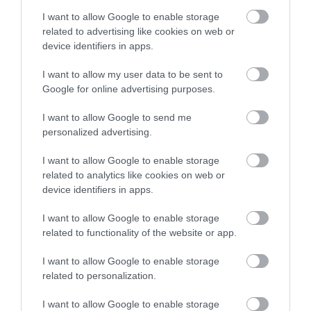
I want to allow Google to enable storage
related to advertising like cookies on web or
device identifiers in apps.
I want to allow my user data to be sent to
Google for online advertising purposes.
NEM TE VAGY BÉNA, CSAK AZ
MIT EGYÜNK, HA 70 FELETT IS
I want to allow Google to send me
APP HISZI MAGÁRÓL, HOGY
SZERETNÉNK ÖNÁLLÓAN
personalized advertising.
MINDENKI 23 ÉVES
MENNI A PIACRA?
INFORMATIKUS
I want to allow Google to enable storage
2026. AUGUSZTUS 05.
related to analytics like cookies on web or
2026. AUGUSZTUS 07.
device identifiers in apps.
I want to allow Google to enable storage
related to functionality of the website or app.
I want to allow Google to enable storage
related to personalization.
I want to allow Google to enable storage