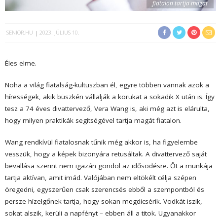
fiatalon tartja magat
SENIOR.HU
2023. JÚLIUS 10.
Éles elme.
Noha a világ fiatalság-kultuszban él, egyre többen vannak azok a
hírességek, akik büszkén vállalják a korukat a sokadik X után is. Így
tesz a 74 éves divattervező, Vera Wang is, aki még azt is elárulta,
hogy milyen praktikák segítségével tartja magát fiatalon.
Wang rendkívül fiatalosnak tűnik még akkor is, ha figyelembe
vesszük, hogy a képek bizonyára retusáltak. A divattervező saját
bevallása szerint nem igazán gondol az idősödésre. Őt a munkája
tartja aktívan, amit imád. Valójában nem eltökélt célja szépen
öregedni, egyszerűen csak szerencsés ebből a szempontból és
persze hízelgőnek tartja, hogy sokan megdicsérik. Vodkát iszik,
sokat alszik, kerüli a napfényt – ebben áll a titok. Ugyanakkor