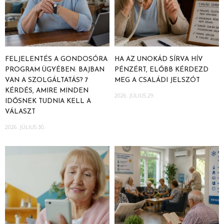
FELJELENTÉS A GONDOSÓRA
HA AZ UNOKÁD SÍRVA HÍV
PROGRAM ÜGYÉBEN: BAJBAN
PÉNZÉRT, ELŐBB KÉRDEZD
VAN A SZOLGÁLTATÁS? 7
MEG A CSALÁDI JELSZÓT
KÉRDÉS, AMIRE MINDEN
2026. JÚLIUS 29.
IDŐSNEK TUDNIA KELL A
VÁLASZT
2026. JÚLIUS 30.