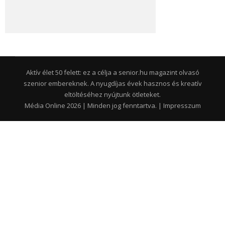
Aktív élet 50 felett: ez a célja a senior.hu magazint olvasó
szenior embereknek. A nyugdíjas évek hasznos és kreatív
eltöltéséhez nyújtunk ötleteket.
Média Online 2026 | Minden jog fenntartva. |
Impresszum