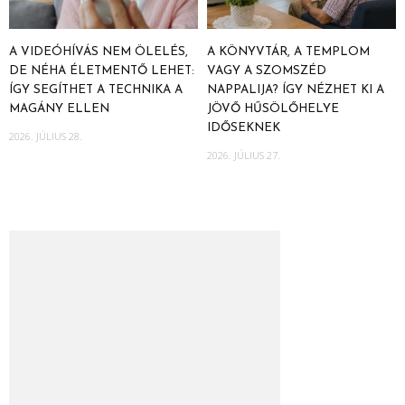
A VIDEÓHÍVÁS NEM ÖLELÉS,
A KÖNYVTÁR, A TEMPLOM
DE NÉHA ÉLETMENTŐ LEHET:
VAGY A SZOMSZÉD
ÍGY SEGÍTHET A TECHNIKA A
NAPPALIJA? ÍGY NÉZHET KI A
MAGÁNY ELLEN
JÖVŐ HŰSÖLŐHELYE
IDŐSEKNEK
2026. JÚLIUS 28.
2026. JÚLIUS 27.