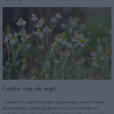
Csalán: csíp, de segít
A csalán nem csupán bosszantó gyomnövény, hanem értékes,
tápanyagokban gazdag gyógynövény is. Ismert vízhajtó és