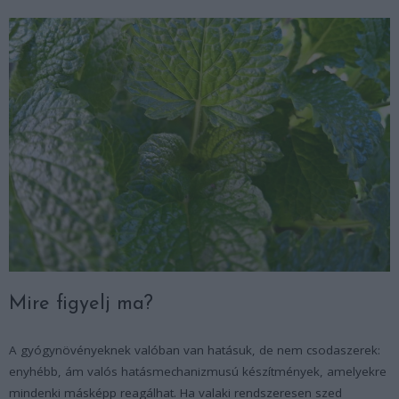
Mire figyelj ma?
A gyógynövényeknek valóban van hatásuk, de nem csodaszerek:
enyhébb, ám valós hatásmechanizmusú készítmények, amelyekre
mindenki másképp reagálhat. Ha valaki rendszeresen szed