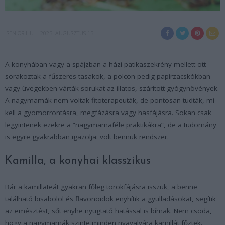
SENIOR.HU
2025. AUGUSZTUS 15.
A konyhában vagy a spájzban a házi patikaszekrény mellett ott
sorakoztak a fűszeres tasakok, a polcon pedig papírzacskókban
vagy üvegekben várták sorukat az illatos, szárított gyógynövények.
A nagymamák nem voltak fitoterapeuták, de pontosan tudták, mi
kell a gyomorrontásra, megfázásra vagy hasfájásra. Sokan csak
legyintenek ezekre a “nagymamaféle praktikákra”, de a tudomány
is egyre gyakrabban igazolja: volt bennük rendszer.
Kamilla, a konyhai klasszikus
Bár a kamillateát gyakran főleg torokfájásra isszuk, a benne
található bisabolol és flavonoidok enyhítik a gyulladásokat, segítik
az emésztést, sőt enyhe nyugtató hatással is bírnak. Nem csoda,
hogy a nagymamák szinte minden nyavalyára kamillát főztek.