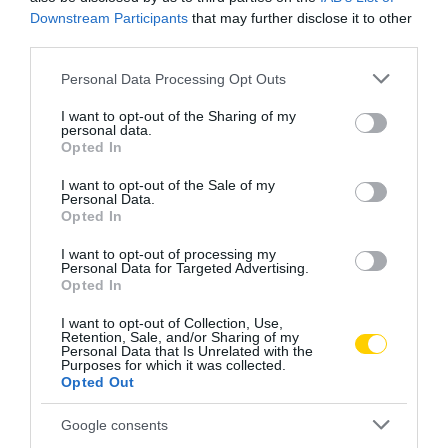
Downstream Participants
that may further disclose it to other
third parties.
Please note that this website/app uses one or more Google
Personal Data Processing Opt Outs
services and may gather and store information including but
not limited to your visit or usage behaviour. You may click to
I want to opt-out of the Sharing of my
personal data.
grant or deny consent to Google and its third-party tags to
Opted In
use your data for below specified purposes in below Google
consent section.
I want to opt-out of the Sale of my
Personal Data.
Opted In
I want to opt-out of processing my
Personal Data for Targeted Advertising.
Opted In
I want to opt-out of Collection, Use,
Retention, Sale, and/or Sharing of my
Personal Data that Is Unrelated with the
Purposes for which it was collected.
Opted Out
Google consents