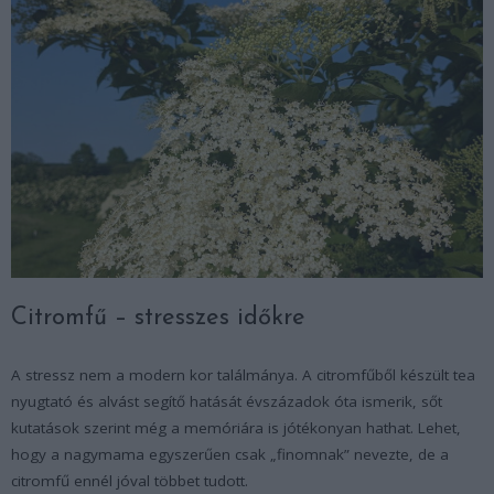
Citromfű – stresszes időkre
A stressz nem a modern kor találmánya. A citromfűből készült tea
nyugtató és alvást segítő hatását évszázadok óta ismerik, sőt
kutatások szerint még a memóriára is jótékonyan hathat. Lehet,
hogy a nagymama egyszerűen csak „finomnak” nevezte, de a
citromfű ennél jóval többet tudott.