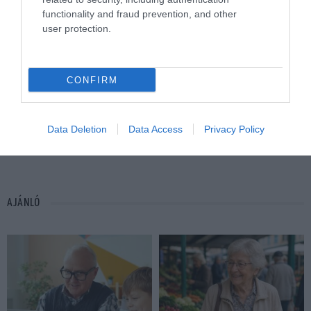
functionality and fraud prevention, and other
user protection.
CONFIRM
Data Deletion
Data Access
Privacy Policy
GYÓGYNÖVÉNY
GYÓGYTEA
TEA
CÍMKE:
AJÁNLÓ