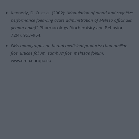
Kennedy, D. O. et al. (2002):
“Modulation of mood and cognitive
performance following acute administration of Melissa officinalis
(lemon balm)”.
Pharmacology Biochemistry and Behavior,
72(4), 953–964.
EMA monographs on herbal medicinal products: chamomillae
flos, urticae folium, sambuci flos, melissae folium
.
www.ema.europa.eu