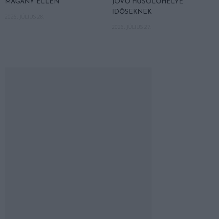
MAGÁNY ELLEN
JÖVŐ HŰSÖLŐHELYE
IDŐSEKNEK
2026. JÚLIUS 28.
2026. JÚLIUS 27.