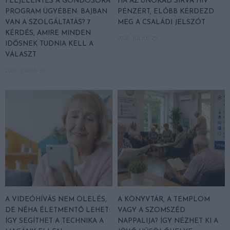
FELJELENTÉS A GONDOSÓRA
HA AZ UNOKÁD SÍRVA HÍV
PROGRAM ÜGYÉBEN: BAJBAN
PÉNZÉRT, ELŐBB KÉRDEZD
VAN A SZOLGÁLTATÁS? 7
MEG A CSALÁDI JELSZÓT
KÉRDÉS, AMIRE MINDEN
2026. JÚLIUS 29.
IDŐSNEK TUDNIA KELL A
VÁLASZT
2026. JÚLIUS 30.
A VIDEÓHÍVÁS NEM ÖLELÉS,
A KÖNYVTÁR, A TEMPLOM
DE NÉHA ÉLETMENTŐ LEHET:
VAGY A SZOMSZÉD
ÍGY SEGÍTHET A TECHNIKA A
NAPPALIJA? ÍGY NÉZHET KI A