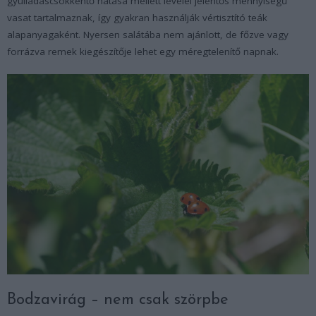
gyulladáscsökkentő hatása mellett levelei jelentős mennyiségű
vasat tartalmaznak, így gyakran használják vértisztító teák
alapanyagaként. Nyersen salátába nem ajánlott, de főzve vagy
forrázva remek kiegészítője lehet egy méregtelenítő napnak.
Bodzavirág – nem csak szörpbe