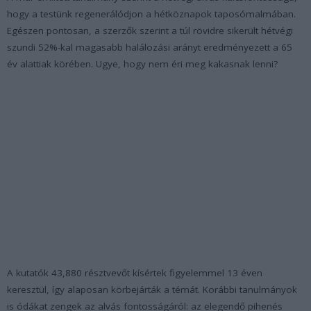
hogy a testünk regenerálódjon a hétköznapok taposómalmában.
Egészen pontosan, a szerzők szerint a túl rövidre sikerült hétvégi
szundi 52%-kal magasabb halálozási arányt eredményezett a 65
év alattiak körében. Ugye, hogy nem éri meg kakasnak lenni?
A kutatók 43,880 résztvevőt kísértek figyelemmel 13 éven
keresztül, így alaposan körbejárták a témát. Korábbi tanulmányok
is ódákat zengek az alvás fontosságáról: az elegendő pihenés