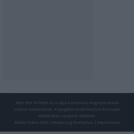
Aktív élet 50 felett: ez a célja a senior.hu magazint olvasó
szenior embereknek. A nyugdíjas évek hasznos és kreatív
eltöltéséhez nyújtunk ötleteket.
Média Online 2026 | Minden jog fenntartva. |
Impresszum