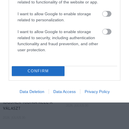
related to functionality of the website or app.
2026. AUGUSZTUS 04.
I want to allow Google to enable storage
related to personalization.
I want to allow Google to enable storage
related to security, including authentication
functionality and fraud prevention, and other
user protection.
CONFIRM
FELJELENTÉS A GONDOSÓRA
A HŐSÉG 75 FELETT NEM
PROGRAM ÜGYÉBEN: BAJBAN
KELLEMETLENSÉG, HANEM
VAN A SZOLGÁLTATÁS? 7
VÉSZJELZÉS: ÍGY VÉDD
Data Deletion
Data Access
Privacy Policy
KÉRDÉS, AMIRE MINDEN
MAGAD KÁNIKULÁBAN
IDŐSNEK TUDNIA KELL A
2026. JÚLIUS 30.
VÁLASZT
2026. JÚLIUS 30.