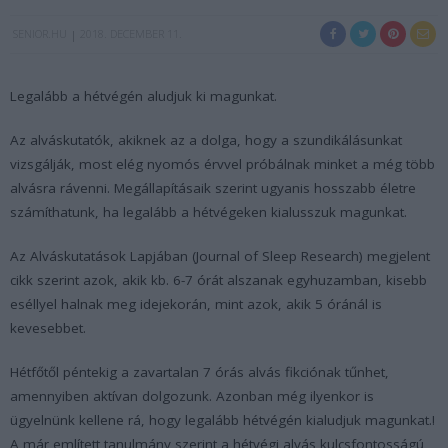
SENIOR.HU
2018. DECEMBER 11.
Legalább a hétvégén aludjuk ki magunkat.
Az alváskutatók, akiknek az a dolga, hogy a szundikálásunkat
vizsgálják, most elég nyomós érvvel próbálnak minket a még több
alvásra rávenni. Megállapításaik szerint ugyanis hosszabb életre
számíthatunk, ha legalább a hétvégeken kialusszuk magunkat.
Az Alváskutatások Lapjában (Journal of Sleep Research) megjelent
cikk szerint azok, akik kb. 6-7 órát alszanak egyhuzamban, kisebb
eséllyel halnak meg idejekorán, mint azok, akik 5 óránál is
kevesebbet.
Hétfőtől péntekig a zavartalan 7 órás alvás fikciónak tűnhet,
amennyiben aktívan dolgozunk. Azonban még ilyenkor is
ügyelnünk kellene rá, hogy legalább hétvégén kialudjuk magunkat.!
A már említett tanulmány szerint a hétvégi alvás kulcsfontosságú,