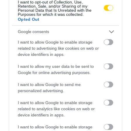
I want to opt-out of Collection, Use,
NEM TE VAGY BÉNA, CSAK AZ
MIT EGYÜNK, HA 70 FELETT IS
Retention, Sale, and/or Sharing of my
APP HISZI MAGÁRÓL, HOGY
SZERETNÉNK ÖNÁLLÓAN
Personal Data that Is Unrelated with the
Purposes for which it was collected.
MINDENKI 23 ÉVES
MENNI A PIACRA?
Opted Out
INFORMATIKUS
2026. AUGUSZTUS 05.
2026. AUGUSZTUS 07.
Google consents
I want to allow Google to enable storage
related to advertising like cookies on web or
device identifiers in apps.
I want to allow my user data to be sent to
Google for online advertising purposes.
I want to allow Google to send me
personalized advertising.
I want to allow Google to enable storage
LEKÓKAD A MUSKÁTLI? NE TE
HŐKUPOLA SZORÍTÁSÁBAN
related to analytics like cookies on web or
INDULJ EL ELŐBB A
MAGYARORSZÁG: ÍGY VISELI
device identifiers in apps.
HŐSÉGBEN – LEHET, HOGY A
MEG A SZERVEZETET A
NÖVÉNY ESTÉRE MAGÁHOZ
TARTÓS FORRÓSÁG
I want to allow Google to enable storage
TÉR
2026. AUGUSZTUS 03.