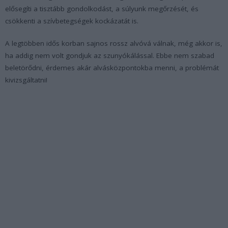
elősegíti a tisztább gondolkodást, a súlyunk megőrzését, és
csökkenti a szívbetegségek kockázatát is.
A legtöbben idős korban sajnos rossz alvóvá válnak, még akkor is,
ha addig nem volt gondjuk az szunyókálással. Ebbe nem szabad
beletörődni, érdemes akár alvásközpontokba menni, a problémát
kivizsgáltatni!