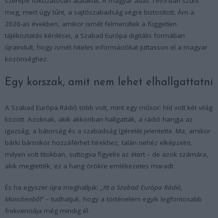
szerepe fokozatosan átalakult. A magyar adás 1993-ban szűnt
meg, mert úgy tűnt, a sajtószabadság végre biztosított. Ám a
2020-as években, amikor ismét felmerültek a független
tájékoztatás kérdései, a Szabad Európa digitális formában
újraindult, hogy ismét hiteles információkat juttasson el a magyar
közönséghez.
Egy korszak, amit nem lehet elhallgattatni
A Szabad Európa Rádió több volt, mint egy műsor: híd volt két világ
között. Azoknak, akik akkoriban hallgatták, a rádió hangja az
igazság, a bátorság és a szabadság ígéretét jelentette. Ma, amikor
bárki bármikor hozzáférhet hírekhez, talán nehéz elképzelni,
milyen volt titokban, suttogva figyelni az étert – de azok számára,
akik megtették, ez a hang örökre emlékezetes maradt.
És ha egyszer újra meghalljuk:
„Itt a Szabad Európa Rádió,
Münchenből
” – tudhatjuk, hogy a történelem egyik legfontosabb
frekvenciája még mindig él.