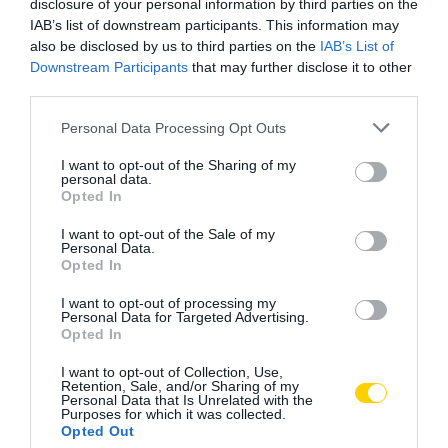
disclosure of your personal information by third parties on the
IAB’s list of downstream participants. This information may
also be disclosed by us to third parties on the
IAB’s List of
Downstream Participants
that may further disclose it to other
third parties.
Please note that this website/app uses one or more Google
Personal Data Processing Opt Outs
services and may gather and store information including but
not limited to your visit or usage behaviour. You may click to
I want to opt-out of the Sharing of my
personal data.
grant or deny consent to Google and its third-party tags to
Opted In
use your data for below specified purposes in below Google
consent section.
I want to opt-out of the Sale of my
Personal Data.
Opted In
I want to opt-out of processing my
Personal Data for Targeted Advertising.
Opted In
I want to opt-out of Collection, Use,
Retention, Sale, and/or Sharing of my
Personal Data that Is Unrelated with the
Purposes for which it was collected.
Opted Out