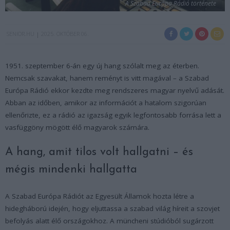
A Szabad Európa Rádió története
SENIOR.HU
2025. OKTÓBER 06.
1951. szeptember 6-án egy új hang szólalt meg az éterben.
Nemcsak szavakat, hanem reményt is vitt magával – a Szabad
Európa Rádió ekkor kezdte meg rendszeres magyar nyelvű adását.
Abban az időben, amikor az információt a hatalom szigorúan
ellenőrizte, ez a rádió az igazság egyik legfontosabb forrása lett a
vasfüggöny mögött élő magyarok számára.
A hang, amit tilos volt hallgatni – és
mégis mindenki hallgatta
A Szabad Európa Rádiót az Egyesült Államok hozta létre a
hidegháború idején, hogy eljuttassa a szabad világ híreit a szovjet
befolyás alatt élő országokhoz. A müncheni stúdióból sugárzott