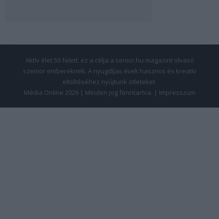
Aktív élet 50 felett: ez a célja a senior.hu magazint olvasó
szenior embereknek. A nyugdíjas évek hasznos és kreatív
eltöltéséhez nyújtunk ötleteket.
Média Online 2026 | Minden jog fenntartva. |
Impresszum