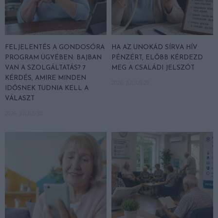
FELJELENTÉS A GONDOSÓRA
HA AZ UNOKÁD SÍRVA HÍV
PROGRAM ÜGYÉBEN: BAJBAN
PÉNZÉRT, ELŐBB KÉRDEZD
VAN A SZOLGÁLTATÁS? 7
MEG A CSALÁDI JELSZÓT
KÉRDÉS, AMIRE MINDEN
2026. JÚLIUS 29.
IDŐSNEK TUDNIA KELL A
VÁLASZT
2026. JÚLIUS 30.