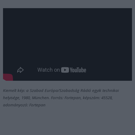
Kiemelt kép: a Szabad Európa/Szabadság Rádió egyik technikai
helyisége, 1980, München. Forrás: Fortepan, képszám: 45528,
adományozó: Fortepan