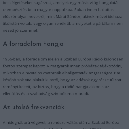
beszélgetéseket sugárzott, amelyek egy másik világ hangulatát
csempészték be a magyar nappalikba. Sokan innen hallottak
először olyan nevekről, mint Márai Sándor, akinek művei idehaza
tiltólistán voltak, vagy olyan zenékről, amelyeket a pártállam nem
nézett jó szemmel.
A forradalom hangja
1956-ban, a forradalom idején a Szabad Európa Rádió különösen
fontos szerepet kapott. A magyarok innen próbáltak tájékozódni,
miközben a hivatalos csatornák elhallgattatták az igazságot. Bár
később sok vita alakult ki arról, hogy az adások egy része túlzott
reményt keltett, az biztos, hogy a rádió hangja akkor is az
ellenállás és a szabadság szimbóluma maradt.
Az utolsó frekvenciák
A hidegháború végével, a rendszerváltás után a Szabad Európa