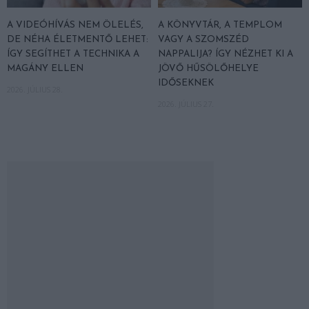
A VIDEÓHÍVÁS NEM ÖLELÉS,
A KÖNYVTÁR, A TEMPLOM
DE NÉHA ÉLETMENTŐ LEHET:
VAGY A SZOMSZÉD
ÍGY SEGÍTHET A TECHNIKA A
NAPPALIJA? ÍGY NÉZHET KI A
MAGÁNY ELLEN
JÖVŐ HŰSÖLŐHELYE
IDŐSEKNEK
2026. JÚLIUS 28.
2026. JÚLIUS 27.