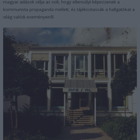
magyar adások célja az volt, hogy ellensúlyt képezzenek a
kommunista propaganda mellett, és tájékoztassák a hallgatókat a
világ valódi eseményeiről.