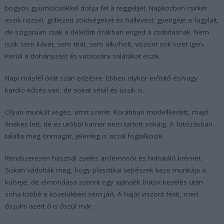
bogyós gyümölcsökkel dobja fel a reggelijét. Napközben csirkét
eszik rizzsel, grillezett zöldségeket és hallevest; gyengéje a fagylalt,
de szigorúan csak a délelőtti órákban enged a csábításnak. Nem
iszik sem kávét, sem teát, sem alkoholt, viszont sok vizet igen.
Kerüli a dohányzást és vacsorára salátákat eszik.
Napi másfél órát szán edzésre. Ebben olykor erősítő és/vagy
kardio edzés van, de sokat sétál és úszik is.
Olyan munkát végez, amit szeret. Korábban modellkedett, majd
énekes lett, de ez utóbbi karrier nem tartott sokáig. A fotózásban
találta meg önmagát, jelenleg is azzal foglalkozik.
Rendszeresen használ zselés arclemosót és hidratáló krémet.
Sokan vádolták meg, hogy plasztikai sebészek keze munkája a
külseje, de elmondása szerint egy ajándék botox kezelés után
soha többé a közelükben sem járt. A haját viszont festi, mert
őszülni azért ő is őszül már.