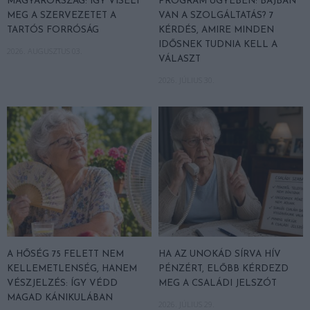
MAGYARORSZÁG: ÍGY VISELI
PROGRAM ÜGYÉBEN: BAJBAN
MEG A SZERVEZETET A
VAN A SZOLGÁLTATÁS? 7
TARTÓS FORRÓSÁG
KÉRDÉS, AMIRE MINDEN
IDŐSNEK TUDNIA KELL A
2026. AUGUSZTUS 03.
VÁLASZT
2026. JÚLIUS 30.
A HŐSÉG 75 FELETT NEM
HA AZ UNOKÁD SÍRVA HÍV
KELLEMETLENSÉG, HANEM
PÉNZÉRT, ELŐBB KÉRDEZD
VÉSZJELZÉS: ÍGY VÉDD
MEG A CSALÁDI JELSZÓT
MAGAD KÁNIKULÁBAN
2026. JÚLIUS 29.