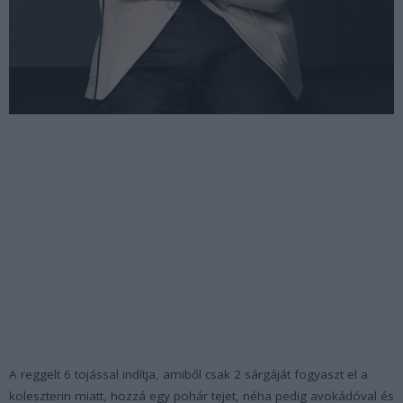
A reggelt 6 tojással indítja, amiből csak 2 sárgáját fogyaszt el a
koleszterin miatt, hozzá egy pohár tejet, néha pedig avokádóval és