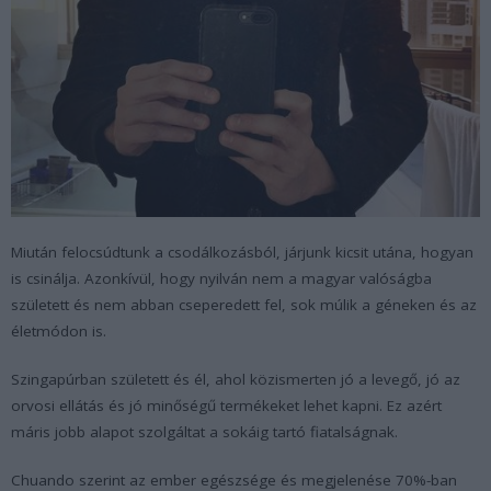
Miután felocsúdtunk a csodálkozásból, járjunk kicsit utána, hogyan
is csinálja. Azonkívül, hogy nyilván nem a magyar valóságba
született és nem abban cseperedett fel, sok múlik a géneken és az
életmódon is.
Szingapúrban született és él, ahol közismerten jó a levegő, jó az
orvosi ellátás és jó minőségű termékeket lehet kapni. Ez azért
máris jobb alapot szolgáltat a sokáig tartó fiatalságnak.
Chuando szerint az ember egészsége és megjelenése 70%-ban