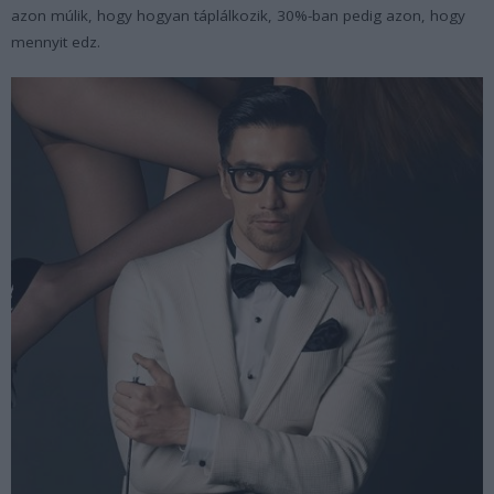
azon múlik, hogy hogyan táplálkozik, 30%-ban pedig azon, hogy
mennyit edz.