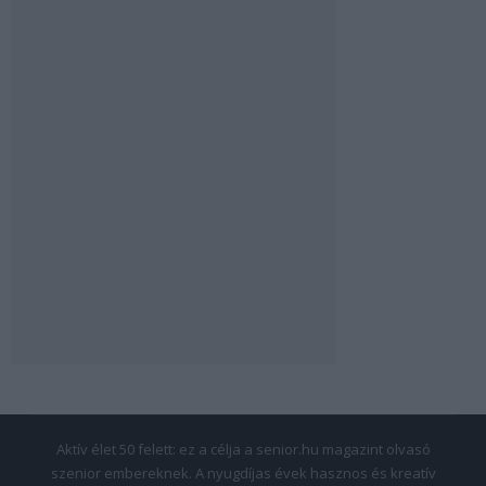
Aktív élet 50 felett: ez a célja a senior.hu magazint olvasó
szenior embereknek. A nyugdíjas évek hasznos és kreatív