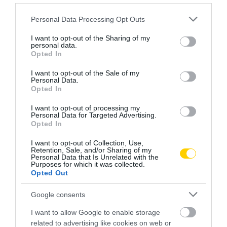
Please note that this website/app uses one or more Google
Personal Data Processing Opt Outs
services and may gather and store information including but
not limited to your visit or usage behaviour. You may click to
I want to opt-out of the Sharing of my
personal data.
grant or deny consent to Google and its third-party tags to
Opted In
use your data for below specified purposes in below Google
consent section.
I want to opt-out of the Sale of my
Personal Data.
Opted In
I want to opt-out of processing my
Personal Data for Targeted Advertising.
Opted In
I want to opt-out of Collection, Use,
Retention, Sale, and/or Sharing of my
Personal Data that Is Unrelated with the
Purposes for which it was collected.
Opted Out
Google consents
I want to allow Google to enable storage
related to advertising like cookies on web or