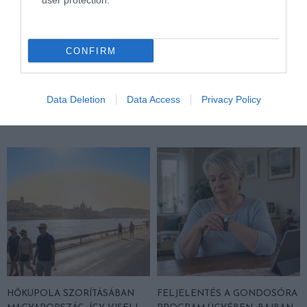
user protection.
MIT EGYÜNK, HA 70 FELETT IS
LEKÓKAD A MUSKÁTLI? NE TE
CONFIRM
SZERETNÉNK ÖNÁLLÓAN
INDULJ EL ELŐBB A
MENNI A PIACRA?
HŐSÉGBEN – LEHET, HOGY A
NÖVÉNY ESTÉRE MAGÁHOZ
2026. AUGUSZTUS 05.
Data Deletion
Data Access
Privacy Policy
TÉR
2026. AUGUSZTUS 04.
HŐKUPOLA SZORÍTÁSÁBAN
FELJELENTÉS A GONDOSÓRA