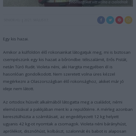
finomsagokat vitt volna a csaladnak
SENIOR.HU
2021. MÁJUS 07.
Egy kis hazai.
Amikor a külföldön élő rokonainkat látogatjuk meg, mi is biztosan
csempészünk egy kis hazait a bőröndbe: téliszalámit, Erős Pistát,
netán Túró Rudit. Violeta néni, aki Hargita megyében él is
hasonlóan gondolkodott. Nem szeretett volna üres kézzel
megérkezni a Olaszországban élő rokonsághoz, akiket már jó
ideje nem látott.
Az ortodox húsvét alkalmából látogatta meg a családot, némi
elemózsiával a pakkjában ment ki a repülőtérre. A mérleg azonban
keresztülhúzta a számításait, az engedélyezett 12 kg helyett
ugyanis 42 kg-ot nyomtak a csomagok. Violeta néni bárányhúst,
aprólékot, disznóhúst, kolbászt, szalonnát és babot is alaposan