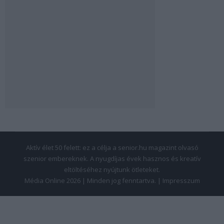
Aktív élet 50 felett: ez a célja a senior.hu magazint olvasó
szenior embereknek. A nyugdíjas évek hasznos és kreatív
eltöltéséhez nyújtunk ötleteket.
Média Online 2026 | Minden jog fenntartva. |
Impresszum