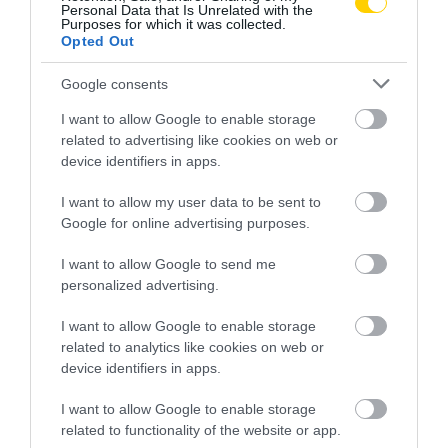
Personal Data that Is Unrelated with the
2026. AUGUSZTUS 07.
Purposes for which it was collected.
Opted Out
Google consents
I want to allow Google to enable storage
related to advertising like cookies on web or
device identifiers in apps.
I want to allow my user data to be sent to
Google for online advertising purposes.
I want to allow Google to send me
FELJELENTÉS A GONDOSÓRA
HA AZ UNOKÁD SÍRVA HÍV
personalized advertising.
PROGRAM ÜGYÉBEN: BAJBAN
PÉNZÉRT, ELŐBB KÉRDEZD
VAN A SZOLGÁLTATÁS? 7
MEG A CSALÁDI JELSZÓT
I want to allow Google to enable storage
KÉRDÉS, AMIRE MINDEN
2026. JÚLIUS 29.
related to analytics like cookies on web or
IDŐSNEK TUDNIA KELL A
device identifiers in apps.
VÁLASZT
2026. JÚLIUS 30.
I want to allow Google to enable storage
related to functionality of the website or app.