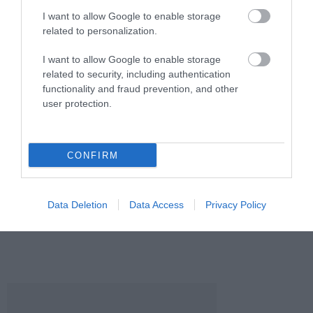
I want to allow Google to enable storage
related to personalization.
I want to allow Google to enable storage
related to security, including authentication
functionality and fraud prevention, and other
user protection.
A VIDEÓHÍVÁS NEM ÖLELÉS,
A KÖNYVTÁR, A TEMPLOM
CONFIRM
DE NÉHA ÉLETMENTŐ LEHET:
VAGY A SZOMSZÉD
ÍGY SEGÍTHET A TECHNIKA A
NAPPALIJA? ÍGY NÉZHET KI A
MAGÁNY ELLEN
JÖVŐ HŰSÖLŐHELYE
Data Deletion
Data Access
Privacy Policy
IDŐSEKNEK
2026. JÚLIUS 28.
2026. JÚLIUS 27.