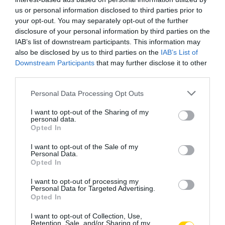
UTAZÁS
CÍMKE:
us or personal information disclosed to third parties prior to
your opt-out. You may separately opt-out of the further
disclosure of your personal information by third parties on the
IAB’s list of downstream participants. This information may
also be disclosed by us to third parties on the
IAB’s List of
AJÁNLÓ
Downstream Participants
that may further disclose it to other
third parties.
Please note that this website/app uses one or more Google
Personal Data Processing Opt Outs
services and may gather and store information including but
not limited to your visit or usage behaviour. You may click to
I want to opt-out of the Sharing of my
personal data.
grant or deny consent to Google and its third-party tags to
Opted In
use your data for below specified purposes in below Google
consent section.
I want to opt-out of the Sale of my
Personal Data.
Opted In
I want to opt-out of processing my
NEM TE VAGY BÉNA, CSAK AZ
MIT EGYÜNK, HA 70 FELETT IS
Personal Data for Targeted Advertising.
Opted In
APP HISZI MAGÁRÓL, HOGY
SZERETNÉNK ÖNÁLLÓAN
MINDENKI 23 ÉVES
MENNI A PIACRA?
I want to opt-out of Collection, Use,
INFORMATIKUS
Retention, Sale, and/or Sharing of my
2026. AUGUSZTUS 05.