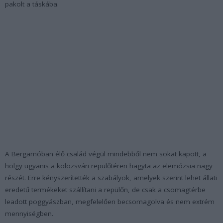
pakolt a táskába.
A Bergamóban élő család végül mindebből nem sokat kapott, a
hölgy ugyanis a kolozsvári repülőtéren hagyta az elemózsia nagy
részét. Erre kényszerítették a szabályok, amelyek szerint lehet állati
eredetű termékeket szállítani a repülőn, de csak a csomagtérbe
leadott poggyászban, megfelelően becsomagolva és nem extrém
mennyiségben.