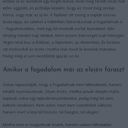
ember ül az asztalnál egy bögre teával, kicsit még fáradt, kicsit már
előre aggódó, és próbálja kitalálni, hogy ez most még ünnepi
kóma, vagy már az új év. A fejében ott zsong a naptár összes
tiszta lapja, és valahol a háttérben felsorakoznak a fogadalmak is
– fegyelmezetten, mint egy túl motivált sorfal. Ilyenekkel: idén
tényleg minden nap sétálok. Nem eszem édességet csak hétvégén.
Végre rend lesz a fiókban, a fejemben, az életemben. És közben
ott motoszkál az érzés: mintha már most le lennénk maradva.
Pedig még el sem kezdődött igazán az év.
Amikor a fogadalom már az elején fáraszt
Sokan tapasztalják, hogy a fogadalmak nem lelkesítenek, hanem
inkább nyomasztanak. Olyan érzés, mintha január elsején máris
kaptunk volna egy teljesítményértékelést, pedig még fel sem
keltünk rendesen. Nem azért, mert nem szeretnénk változni,
hanem mert a lista túl hosszú, túl hangos, túl idegen.
Mintha nem is magunknak írnánk, hanem valami láthatatlan