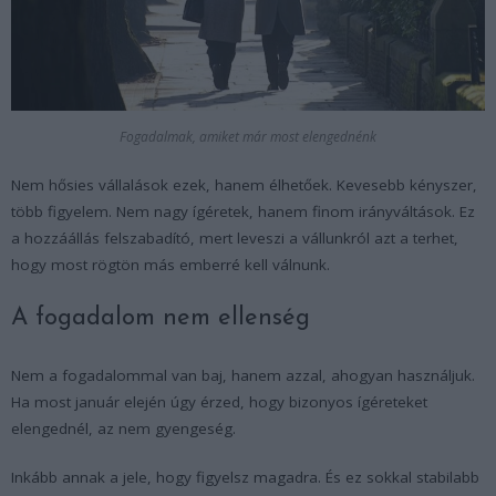
Fogadalmak, amiket már most elengednénk
Nem hősies vállalások ezek, hanem élhetőek. Kevesebb kényszer,
több figyelem. Nem nagy ígéretek, hanem finom irányváltások. Ez
a hozzáállás felszabadító, mert leveszi a vállunkról azt a terhet,
hogy most rögtön más emberré kell válnunk.
A fogadalom nem ellenség
Nem a fogadalommal van baj, hanem azzal, ahogyan használjuk.
Ha most január elején úgy érzed, hogy bizonyos ígéreteket
elengednél, az nem gyengeség.
Inkább annak a jele, hogy figyelsz magadra. És ez sokkal stabilabb