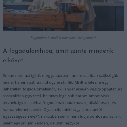
Fogadalmak, amiket már most elengednénk
A fogadalomhiba, amit szinte mindenki
elkövet
Sokan nem azt ígérik meg januárban, amire valóban szükségük
lenne, hanem azt, amiről úgy érzik, illik. Mintha létezne egy
láthatatlan fogadalomellenőr, aki január elsején végigkopogtat, és
rosszallóan jegyzetel, ha nincs legalább három ambiciózus
tervünk. Így lesznek a fogadalmak hatalmasak, általánosak, és
hamar elérhetetlenek. Olyasmik, mint hogy „mostantól
egészségesen élek”, miközben senki nem tudja pontosan, ez mit
jelent egy januári kedden, délután négykor.