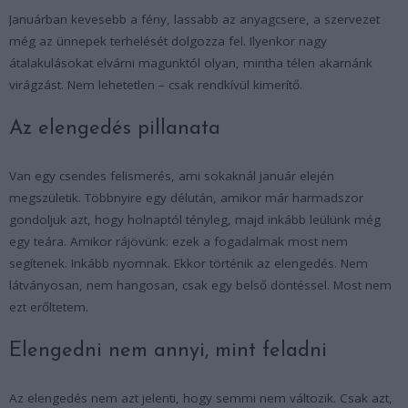
Januárban kevesebb a fény, lassabb az anyagcsere, a szervezet
még az ünnepek terhelését dolgozza fel. Ilyenkor nagy
átalakulásokat elvárni magunktól olyan, mintha télen akarnánk
virágzást. Nem lehetetlen – csak rendkívül kimerítő.
Az elengedés pillanata
Van egy csendes felismerés, ami sokaknál január elején
megszületik. Többnyire egy délután, amikor már harmadszor
gondoljuk azt, hogy holnaptól tényleg, majd inkább leülünk még
egy teára. Amikor rájövünk: ezek a fogadalmak most nem
segítenek. Inkább nyomnak. Ekkor történik az elengedés. Nem
látványosan, nem hangosan, csak egy belső döntéssel. Most nem
ezt erőltetem.
Elengedni nem annyi, mint feladni
Az elengedés nem azt jelenti, hogy semmi nem változik. Csak azt,