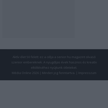
Aktív élet 50 felett: ez a célja a senior.hu magazint olvasó
szenior embereknek. A nyugdíjas évek hasznos és kreatív
eltöltéséhez nyújtunk ötleteket.
Média Online 2026 | Minden jog fenntartva. |
Impresszum