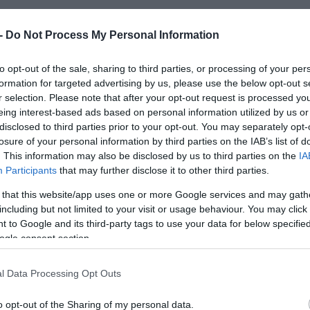
 -
Do Not Process My Personal Information
to opt-out of the sale, sharing to third parties, or processing of your per
formation for targeted advertising by us, please use the below opt-out s
r selection. Please note that after your opt-out request is processed y
eing interest-based ads based on personal information utilized by us or
disclosed to third parties prior to your opt-out. You may separately opt-
losure of your personal information by third parties on the IAB’s list of
élyessé?
. This information may also be disclosed by us to third parties on the
IA
Participants
that may further disclose it to other third parties.
os, hogy az ajándék vagy a köszöntés is szívből jöjjön. Ha
 that this website/app uses one or more Google services and may gath
agy melyik könyvet nézte ki magának, jegyezzük fel a naptár
including but not limited to your visit or usage behaviour. You may click 
 to Google and its third-party tags to use your data for below specifi
zünk, hanem az apró figyelmességre is, ami igazán
ogle consent section.
l Data Processing Opt Outs
rek
o opt-out of the Sharing of my personal data.