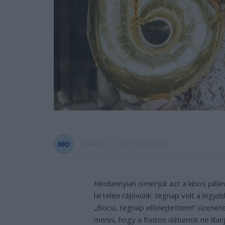
SENIOR.HU
2025. OKTÓBER 02.
Mindannyian ismerjük azt a kínos pilla
hirtelen rájövünk: tegnap volt a legjo
„Bocsi, tegnap elfelejtettem!” üzenet
menni, hogy a fontos dátumok ne illanj