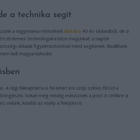
e a technika segít
kszünk a nagymama rétesének
illatára
40 év távlatából, de a
ért érdemes technológiára bízni magunkat: a naptár
zösségi oldalak figyelmeztetései mind segítenek. Beállítunk
 nem kell magyarázkodni.
ösben
 A régi falinaptárra is fel lehet írni szép színes filccel a
böngészni. Sokan még mindig esküsznek a post-it cetlikre a
 velünk, kisebb az esély a felejtésre.