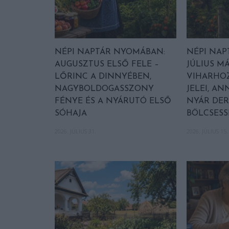
NÉPI NAPTÁR NYOMÁBAN:
NÉPI NAP
AUGUSZTUS ELSŐ FELE –
JÚLIUS MÁ
LŐRINC A DINNYÉBEN,
VIHARHOZ
NAGYBOLDOGASSZONY
JELEI, AN
FÉNYE ÉS A NYÁRUTÓ ELSŐ
NYÁR DE
SÓHAJA
BÖLCSESS
2026. JÚLIUS 31.
2026. JÚLIUS 15.