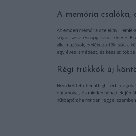
A memória csalóka, d
Az emberi memória szelektív – emlé
sógor születésnapja rendre kiesik. Ez
alkalmazások, emlékeztetők, sőt, a kö
egy éves ismétlést, és kész is: többé
Régi trükkök új könt
Nem kell feltétlenül high-tech megoldás.
dátumokat, és minden hónap elején át
hűtőajtón: ha minden reggel szembenéz