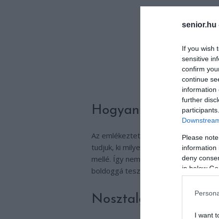
senior.hu
If you wish 
sensitive in
confirm you
continue se
information 
further disc
Hogyan tegyük szem
participants
Downstream 
Az emlékeztető önmagában kevés, font
Please note
tudjuk, ki milyen édességet szeret, v
information 
deny consent
mellé. Így nem csak a dátumra emléks
in below Go
boldoggá teszi az ünnepeltet.
Persona
Nosztalgikus módsze
I want t