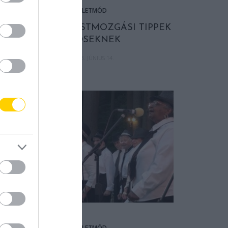
ÉLETMÓD
EGYSZERŰ TESTMOZGÁSI TIPPEK
IDŐSEKNEK
2023. JÚNIUS 14.
ÉLETMÓD