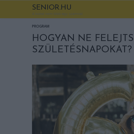
SENIOR.HU
A korod nem több egy számnál
PROGRAM
HOGYAN NE FELEJTS
SZÜLETÉSNAPOKAT?