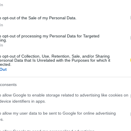
efon, a születésnapok megjegyzése családi hagyomány
In
 vezette, mikor melyik unoka született, és sosem hibázott.
ködik: egy szép napló vagy naptár nemcsak hasznos, hanem
o opt-out of the Sale of my Personal Data.
In
to opt-out of processing my Personal Data for Targeted
ing.
In
agy régi trükkökre hagyatkozunk, a cél ugyanaz: a
o opt-out of Collection, Use, Retention, Sale, and/or Sharing
ersonal Data that Is Unrelated with the Purposes for which it
tsük el. Mert egy születésnapi köszöntő nemcsak dátum,
lected.
Out
, ami megmutatja: számítanak nekünk. És valljuk be, egy
mindig többet ér, mint egy késve küldött bocsánatkérés.
consents
o allow Google to enable storage related to advertising like cookies on
evice identifiers in apps.
o allow my user data to be sent to Google for online advertising
s.