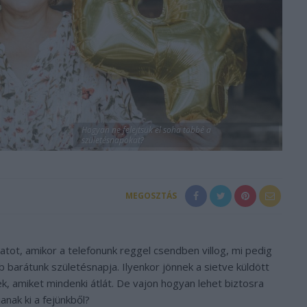
Hogyan ne felejtsük el soha többé a
születésnapokat?
MEGOSZTÁS
natot, amikor a telefonunk reggel csendben villog, mi pedig
bb barátunk születésnapja. Ilyenkor jönnek a sietve küldött
ek, amiket mindenki átlát. De vajon hogyan lehet biztosra
anak ki a fejünkből?