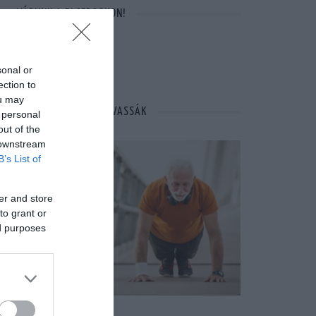
VÁRUNK A FACEBOOKON!
sonal or
ection to
ou may
MÁSOK ÉPPEN EZT OLVASSÁK
 personal
out of the
 downstream
B’s List of
er and store
to grant or
ed purposes