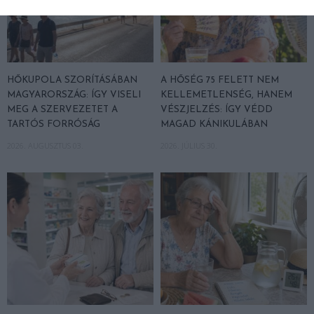
HŐKUPOLA SZORÍTÁSÁBAN
A HŐSÉG 75 FELETT NEM
MAGYARORSZÁG: ÍGY VISELI
KELLEMETLENSÉG, HANEM
MEG A SZERVEZETET A
VÉSZJELZÉS: ÍGY VÉDD
TARTÓS FORRÓSÁG
MAGAD KÁNIKULÁBAN
2026. AUGUSZTUS 03.
2026. JÚLIUS 30.