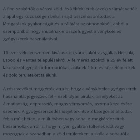
A finn szakértők a városi zöld- és kékfelületek (vizek) számát vették
alapul egy közösségen belül, majd összehasonlították a
látogatások gyakoriságát és a rálátást az otthonokból, abból a
szempontból hogy mutatnak-e összefüggést a vényköteles
gyógyszerek használatával.
16 ezer véletlenszerűen kiválasztott városlakót vizsgáltak Helsinki,
Espoo és Vantaa településekről. A felmérés azoktól a 25 év feletti
lakosokról gyűjtött információkat, akiknek 1-km es körzetében kék
és zöld területeket találunk.
A résztvevőket megkérték arra is, hogy a vényköteles gyógyszerek
használatát jegyezzék fel – ezek olyan pirulák, amelyeket az
álmatlanság, depresszió, magas vérnyomás, asztma kezelésére
szednek. A gyógyszerszedés idejét tekintve 3 kategóriát állítottak
fel: a múlt héten, a múlt évben vagy soha. A megkérdezettek
beszámoltak arról is, hogy milyen gyakran töltenek időt vagy
mozognak a szabadban a zöld területeken: a skála a soha-tól a