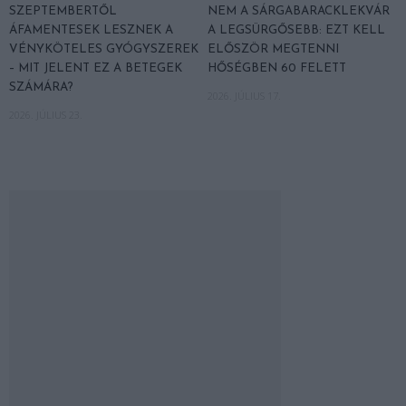
SZEPTEMBERTŐL
NEM A SÁRGABARACKLEKVÁR
ÁFAMENTESEK LESZNEK A
A LEGSÜRGŐSEBB: EZT KELL
VÉNYKÖTELES GYÓGYSZEREK
ELŐSZÖR MEGTENNI
– MIT JELENT EZ A BETEGEK
HŐSÉGBEN 60 FELETT
SZÁMÁRA?
2026. JÚLIUS 17.
2026. JÚLIUS 23.