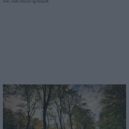
min. heti ötször-ig terjedt.