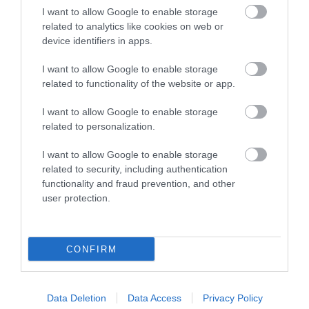
I want to allow Google to enable storage
related to analytics like cookies on web or
device identifiers in apps.
I want to allow Google to enable storage
related to functionality of the website or app.
I want to allow Google to enable storage
related to personalization.
MIT EGYÜNK, HA 70 FELETT IS
LEKÓKAD A MUSKÁTLI? NE TE
SZERETNÉNK ÖNÁLLÓAN
INDULJ EL ELŐBB A
I want to allow Google to enable storage
MENNI A PIACRA?
HŐSÉGBEN – LEHET, HOGY A
related to security, including authentication
NÖVÉNY ESTÉRE MAGÁHOZ
functionality and fraud prevention, and other
2026. AUGUSZTUS 05.
TÉR
user protection.
2026. AUGUSZTUS 04.
CONFIRM
Data Deletion
Data Access
Privacy Policy