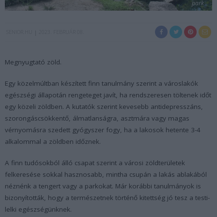
park
SENIOR.HU
2023. FEBRUÁR 08.
Megnyugtató zöld.
Egy közelmúltban készített finn tanulmány szerint a városlakók
egészségi állapotán rengeteget javít, ha rendszeresen töltenek időt
egy közeli zöldben. A kutatók szerint kevesebb antidepresszáns,
szorongáscsökkentő, álmatlanságra, asztmára vagy magas
vérnyomásra szedett gyógyszer fogy, ha a lakosok hetente 3-4
alkalommal a zöldben időznek.
A finn tudósokból álló csapat szerint a városi zöldterületek
felkeresése sokkal hasznosabb, mintha csupán a lakás ablakából
néznénk a tengert vagy a parkokat. Már korábbi tanulmányok is
bizonyították, hogy a természetnek történő kitettség jó tesz a testi-
lelki egészségünknek.