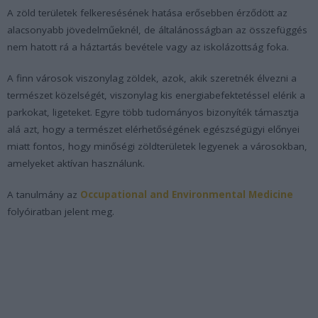
A zöld területek felkeresésének hatása erősebben érződött az
alacsonyabb jövedelműeknél, de általánosságban az összefüggés
nem hatott rá a háztartás bevétele vagy az iskolázottság foka.
A finn városok viszonylag zöldek, azok, akik szeretnék élvezni a
természet közelségét, viszonylag kis energiabefektetéssel elérik a
parkokat, ligeteket. Egyre több tudományos bizonyíték támasztja
alá azt, hogy a természet elérhetőségének egészségügyi előnyei
miatt fontos, hogy minőségi zöldterületek legyenek a városokban,
amelyeket aktívan használunk.
A tanulmány az
Occupational and Environmental Medicine
folyóiratban jelent meg.