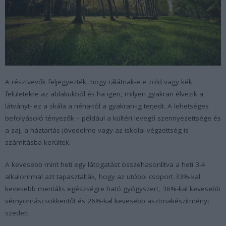
A résztvevők feljegyezték, hogy rálátnak-e e zöld vagy kék
felületekre az ablakukból és ha igen, milyen gyakran élvezik a
látványt- ez a skála a néha-tól a gyakran-ig terjedt. A lehetséges
befolyásoló tényezők – például a kültéri levegő szennyezettsége és
a zaj, a háztartás jövedelme vagy az iskolai végzettség is
számításba kerültek.
A kevesebb mint heti egy látogatást összehasonlítva a heti 3-4
alkalommal azt tapasztalták, hogy az utóbbi csoport 33%-kal
kevesebb mentális egészségre ható gyógyszert, 36%-kal kevesebb
vérnyomáscsökkentőt és 26%-kal kevesebb asztmakészítményt
szedett.