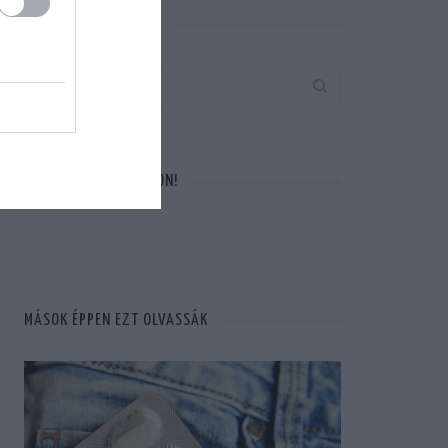
KERESÉS AZ OLDALON
VÁRUNK A FACEBOOKON!
MÁSOK ÉPPEN EZT OLVASSÁK