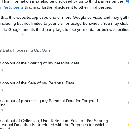
. This information may also be disclosed by us to third parties on the
IA
Participants
that may further disclose it to other third parties.
tographed) által megosztott bejegyzés
 that this website/app uses one or more Google services and may gath
including but not limited to your visit or usage behaviour. You may click 
 to Google and its third-party tags to use your data for below specifi
ogle consent section.
l Data Processing Opt Outs
o opt-out of the Sharing of my personal data.
In
o opt-out of the Sale of my Personal Data.
In
to opt-out of processing my Personal Data for Targeted
ing.
In
280-ban készült. Abban az időben a legtöbb európai mű
 pedig ennek mestere volt. A panel egy nagyobb munka
o opt-out of Collection, Use, Retention, Sale, and/or Sharing
lmaz, Krisztus szenvedését és keresztrefeszítését
ersonal Data that Is Unrelated with the Purposes for which it
lected.