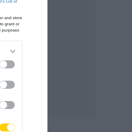
B’s List of
er and store
to grant or
ed purposes