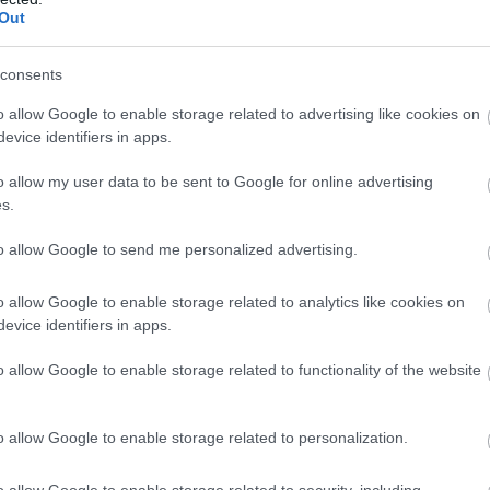
álható, míg egy másik részletet New Yorkban őriznek. A
Out
festőnek csupán 15 munkája maradt fenn, Giotto mestereként
consents
o allow Google to enable storage related to advertising like cookies on
r ki akarta dobni a festményt) konyhájában felfedezte a kép
evice identifiers in apps.
19 októberében 26,8 millió dollárért talált gazdára, egy
n rendkívül bosszantó volt Franciaország számára, aminek
o allow my user data to be sent to Google for online advertising
ánították a műtárgyat és megtiltották, hogy az országból
s.
to allow Google to send me personalized advertising.
ék és ez idő alatt a Louvre képes volt pénzt gyűjteni
o allow Google to enable storage related to analytics like cookies on
megmentése és otthon tartása érdekében.
evice identifiers in apps.
apjait fektette le és olyan kérdéseket fogalmazott meg,
o allow Google to enable storage related to functionality of the website
 váltak: a tér, a test, a fények, az emberi érzések
o allow Google to enable storage related to personalization.
értő szakemberek kezébe kerül a festmény. Egy
o allow Google to enable storage related to security, including