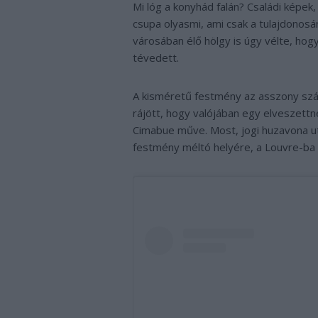
Mi lóg a konyhád falán? Családi képe
csupa olyasmi, ami csak a tulajdonosá
városában élő hölgy is úgy vélte, hogy v
tévedett.
A kisméretű festmény az asszony szá
rájött, hogy valójában egy elveszettne
Cimabue műve. Most, jogi huzavona ut
festmény méltó helyére, a Louvre-ba k