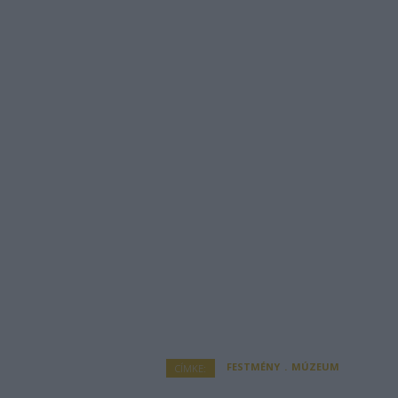
FESTMÉNY
MÚZEUM
CÍMKE: