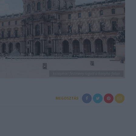
kozepkori festmeny logott a konyha falan
MEGOSZTÁS