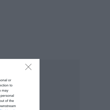
sonal or
ection to
ou may
 personal
out of the
 downstream