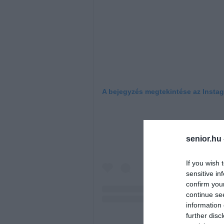
A bejegyzés megtekintése az Insta
senior.hu
If you wish 
sensitive in
confirm you
continue se
information 
further disc