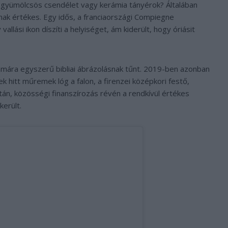
k, gyümölcsös csendélet vagy kerámia tányérok? Általában
nak értékes. Egy idős, a franciaországi Compiegne
allási ikon díszíti a helyiséget, ám kiderült, hogy óriásit
mára egyszerű bibliai ábrázolásnak tűnt. 2019-ben azonban
k hitt műremek lóg a falon, a firenzei középkori festő,
án, közösségi finanszírozás révén a rendkívül értékes
erült.