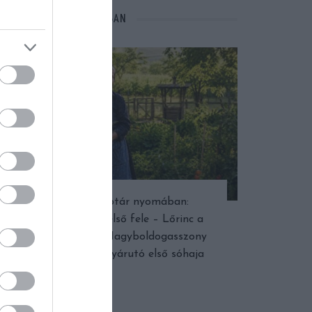
NÉPI NAPTÁR NYOMÁBAN
Népi naptár nyomában:
Augusztus első fele – Lőrinc a
dinnyében, Nagyboldogasszony
fénye és a nyárutó első sóhaja