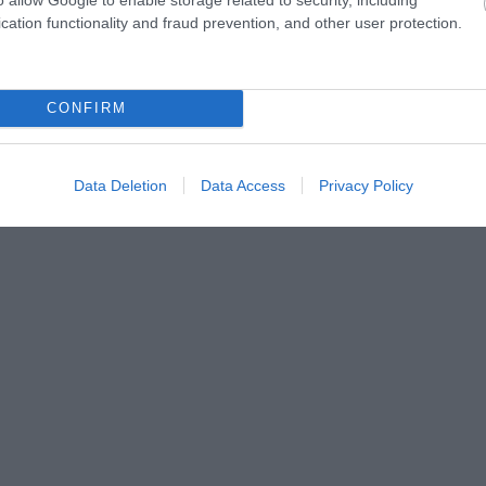
 a Cimabue kortársai, Giotto és az itáliai reneszánsz
cation functionality and fraud prevention, and other user protection.
koztatása szerint az ismeretlen festmény a ‘Maestá’- hoz,
elynek restaurációja épp zajlik. Ez a két műtárgy kerül
özéppontjába.
CONFIRM
Data Deletion
Data Access
Privacy Policy