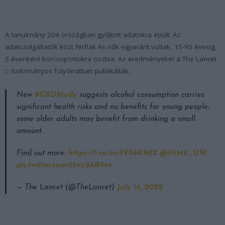
A tanulmány 204 országban gyűjtött adatokra épült. Az
adatszolgáltatók közt férfiak és nők egyaránt voltak, 15-95 évesig,
5 évenként korcsoportokra osztva. Az eredményeket a The Lancet
c. tudományos folyóiratban publikálták.
New
#GBDStudy
suggests alcohol consumption carries
significant health risks and no benefits for young people;
some older adults may benefit from drinking a small
amount.
Find out more:
https://t.co/nn3V68KNIX
@IHME_UW
pic.twitter.com/i5wz2AR94w
— The Lancet (@TheLancet)
July 14, 2022