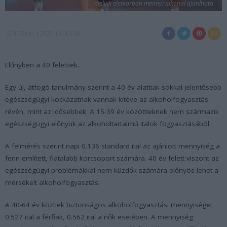
melyik eletkorban mennyi alkohol ajanlhato
SENIOR.HU
2022. JÚLIUS 26.
Előnyben a 40 felettiek.
Egy új, átfogó tanulmány szerint a 40 év alattiak sokkal jelentősebb
egészségügyi kockázatnak vannak kitéve az alkoholfogyasztás
révén, mint az idősebbek. A 15-39 év közöttieknek nem származik
egészségügyi előnyük az alkoholtartalmú italok fogyasztásából.
A felmérés szerint napi 0.136 standard ital az ajánlott mennyiség a
fenn említett, fiatalabb korcsoport számára. 40 év felett viszont az
egészségügyi problémákkal nem küzdők számára előnyös lehet a
mérsékelt alkoholfogyasztás.
A 40-64 év köztiek biztonságos alkoholfogyasztási mennyisége:
0.527 ital a férfiak, 0.562 ital a nők esetében. A mennyiség