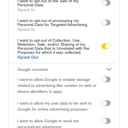
I want to opt-out of the Sale of my
AJÁNLÓ
Personal Data.
Opted In
I want to opt-out of processing my
Personal Data for Targeted Advertising.
Opted In
I want to opt-out of Collection, Use,
Retention, Sale, and/or Sharing of my
Personal Data that Is Unrelated with the
Purposes for which it was collected.
Opted Out
Google consents
MIT EGYÜNK, HA 70 FELETT IS
LEKÓKAD A MUSKÁTLI? NE TE
I want to allow Google to enable storage
SZERETNÉNK ÖNÁLLÓAN
INDULJ EL ELŐBB A
related to advertising like cookies on web or
MENNI A PIACRA?
HŐSÉGBEN – LEHET, HOGY A
device identifiers in apps.
NÖVÉNY ESTÉRE MAGÁHOZ
2026. AUGUSZTUS 05.
TÉR
I want to allow my user data to be sent to
Google for online advertising purposes.
2026. AUGUSZTUS 04.
I want to allow Google to send me
personalized advertising.