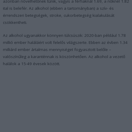
azonban növelhetőnek tűnik, vagyis a férfiaknál 1.69, a nőknél 1.82
ital is belefér. Az alkohol (ebben a tartományban) a szív- és
érrendszeri betegségek, stroke, cukorbetegség kialakulását
csökkentheti.
Az alkohol ugyanakkor könnyen túlcsúszik: 2020-ban például 1.78
millió ember haláláért volt felelős világszerte. Ebben az évben 1.34
milliárd ember ártalmas mennyiséget fogyasztott belőle –
valószínűleg a karanténnak is köszönhetően. Az alkohol a vezető
halálok a 15-49 évesek között.