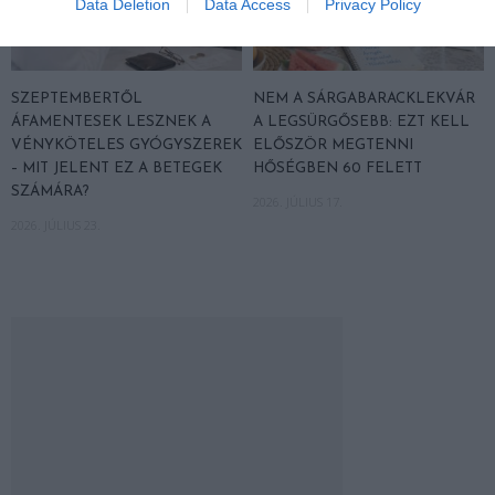
Data Deletion
Data Access
Privacy Policy
SZEPTEMBERTŐL
NEM A SÁRGABARACKLEKVÁR
ÁFAMENTESEK LESZNEK A
A LEGSÜRGŐSEBB: EZT KELL
VÉNYKÖTELES GYÓGYSZEREK
ELŐSZÖR MEGTENNI
– MIT JELENT EZ A BETEGEK
HŐSÉGBEN 60 FELETT
SZÁMÁRA?
2026. JÚLIUS 17.
2026. JÚLIUS 23.