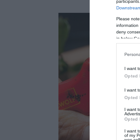
participants
Downstream 
Please note
information 
deny consent
in below Go
Persona
I want t
Opted 
I want t
Opted 
I want 
Advertis
Opted 
I want t
of my P
was col