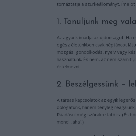
tornáztatja a szürkeállományt. Íme ö
1. Tanuljunk meg vala
Az agyunk imádja az újdonságot. Ha ed
egész életünkben csak néptáncot láttu
mozgás, gondolkodás, nyelv vagy kész
használtunk. És nem, az nem számít „ú
értelmezni.
2. Beszélgessünk – l
A társas kapcsolatok az egyik legerős
bólogatunk, hanem tényleg reagálunk
Ráadásul még szórakoztató is. (És bó
mond: „aha”.)