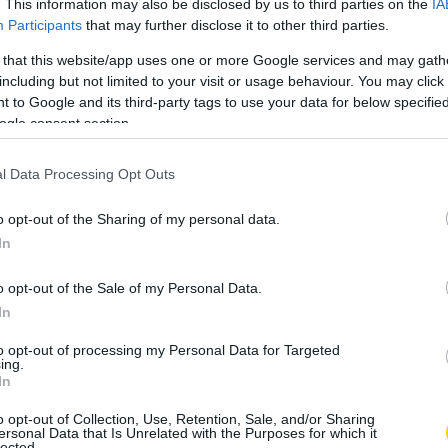
. This information may also be disclosed by us to third parties on the
IA
Participants
that may further disclose it to other third parties.
 that this website/app uses one or more Google services and may gath
including but not limited to your visit or usage behaviour. You may click 
 to Google and its third-party tags to use your data for below specifi
ogle consent section.
l Data Processing Opt Outs
o opt-out of the Sharing of my personal data.
In
o opt-out of the Sale of my Personal Data.
In
to opt-out of processing my Personal Data for Targeted
ing.
In
o opt-out of Collection, Use, Retention, Sale, and/or Sharing
ersonal Data that Is Unrelated with the Purposes for which it
lected.