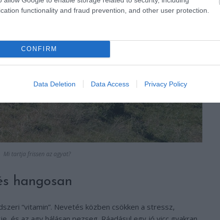
cation functionality and fraud prevention, and other user protection.
CONFIRM
Data Deletion
Data Access
Privacy Policy
Mi tartja frissen az agyat?
 és hangosan
szeri “vitamin”. Nevetés közben csökken a stressz,
e, és az agy hálásan pezseg. Ráadásul egy jó vicc gyakran