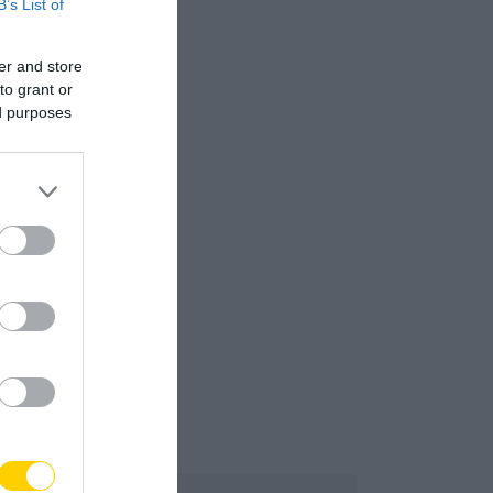
B’s List of
er and store
to grant or
ed purposes