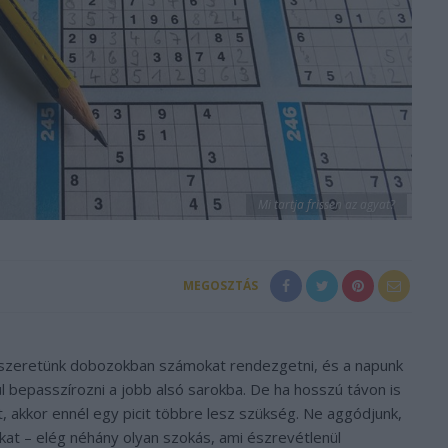
Mi tartja frissen az agyat?
MEGOSZTÁS
a szeretünk dobozokban számokat rendezgetni, és a napunk
ül bepasszírozni a jobb alsó sarokba. De ha hosszú távon is
t, akkor ennél egy picit többre lesz szükség. Ne aggódjunk,
at – elég néhány olyan szokás, ami észrevétlenül