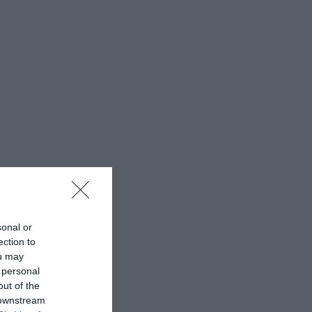
sonal or
ection to
ou may
 personal
out of the
 downstream