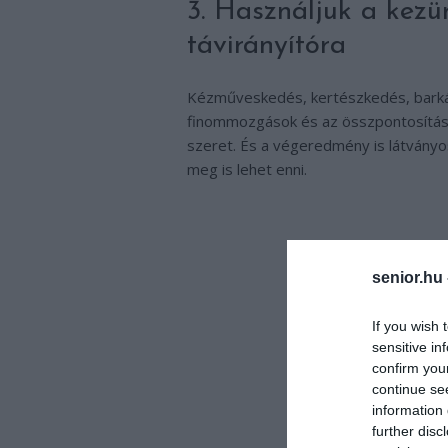
3. Használjuk a kezü
távirányítóra
Kézműveskedés, kertészkedés, barkács
finommozgások és az összpontosítás 
szeret. És a végeredmény is látványos
meg is lehet enni.
senior.hu
If you wish 
sensitive in
confirm you
continue se
information 
further disc