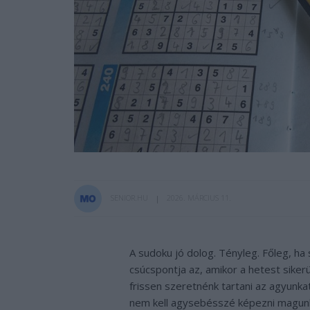
SENIOR.HU
2026. MÁRCIUS 11.
A sudoku jó dolog. Tényleg. Főleg, h
csúcspontja az, amikor a hetest siker
frissen szeretnénk tartani az agyunka
nem kell agysebésszé képezni magunk