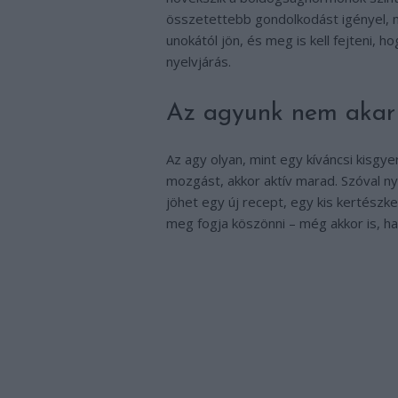
összetettebb gondolkodást igényel, mi
unokától jön, és meg is kell fejteni, 
nyelvjárás.
Az agyunk nem akar
Az agy olyan, mint egy kíváncsi kisgye
mozgást, akkor aktív marad. Szóval n
jöhet egy új recept, egy kis kertészk
meg fogja köszönni – még akkor is, ha