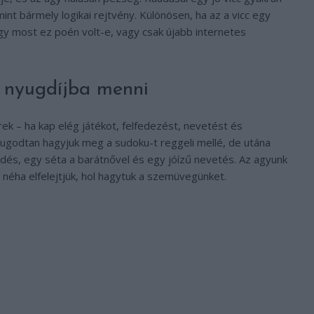
nt bármely logikai rejtvény. Különösen, ha az a vicc egy
hogy most ez poén volt-e, vagy csak újabb internetes
 nyugdíjba menni
rek – ha kap elég játékot, felfedezést, nevetést és
yugodtan hagyjuk meg a sudoku-t reggeli mellé, de utána
edés, egy séta a barátnővel és egy jóízű nevetés. Az agyunk
 néha elfelejtjük, hol hagytuk a szemüvegünket.