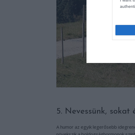
authenti
5. Nevessünk, sokat
A humor az egyik legerősebb idegrend
növekszik a boldogsághormonok szintj