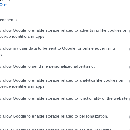
Out
Mi tartja frissen az agyat?
consents
o allow Google to enable storage related to advertising like cookies on
az agy is szereti a sétát
evice identifiers in apps.
o allow my user data to be sent to Google for online advertising
van, a frissítését gyakran a lábunkkal intézzük. A
s.
szás – javítja a vérkeringést, oxigénhez juttatja az agyat,
. Ráadásul remek ürügy arra, hogy elkerüljük a portörlést.
to allow Google to send me personalized advertising.
t frissítem.”
o allow Google to enable storage related to analytics like cookies on
evice identifiers in apps.
o allow Google to enable storage related to functionality of the website
o allow Google to enable storage related to personalization.
o allow Google to enable storage related to security, including