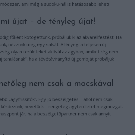
t módszer, ami még a sudoku-nál is hatásosabb lehet!
mi újat – de tényleg újat!
dig főként kötögettünk, próbáljuk ki az akvarellfestést. Ha
nk, nézzünk meg egy salsát. A lényeg: a teljesen új
ség olyan területeket aktivál az agyban, amiket rég nem
j tanulásnak”, ha a tévétávirányító új gombját próbáljuk
ehetőleg nem csak a macskával
ebb „agyfrissítők”. Egy jó beszélgetés – ahol nem csak
, kérdezünk, nevetünk – rengeteg agyterületet megmozgat.
nuszpont jár, ha a beszélgetőpartner nem csak annyit