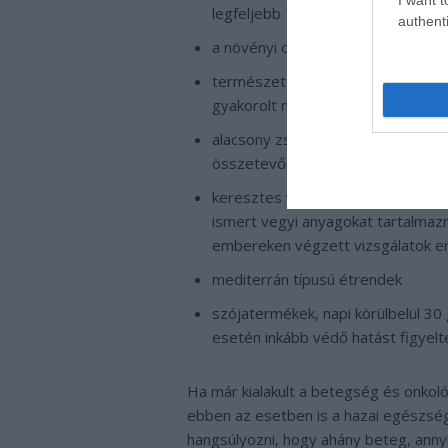
legfeljebb 7%
authenti
a növényi olajok és halolajok prefe
természetes forrásból bevitt kalc
gyakorolt negatív hatását képes c
alacsony zsírtartalmú tej és tejt
összetevőiknek köszönhetően csökk
keresztes virágúak (például brokkol
ismert vegyi anyagokat tartalmazn
embereken végzett vizsgálatok 
mediterrán típusú étrendek
szójatermékek, napi körülbelül 30
esetén inkább védő hatást figyelt
Ha már kialakult a betegség és onkológ
ebben az esetben is a hazai egészs
hangsúlyozni, hogy ahány beteg, anny