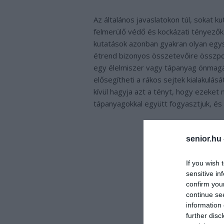
Az általános javaslatokon túl, sokat 
felmerülő védő és kockázati tényezők
kutatások azonban gyakran olyan egys
étrend bizonyos összetevőire összpon
egy élelmiszer vagy tápanyag önmagába
elősegítheti a rákos sejtek kialakulá
kívül hagyja azt a tényt, hogy ezeke
tápanyagokkal együtt fogyasztjuk, és 
senior.hu
If you wish 
sensitive in
confirm you
continue se
information 
further disc