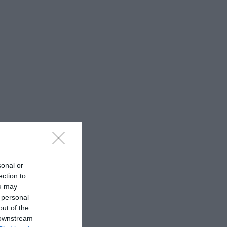
sonal or
ection to
ou may
 personal
out of the
 downstream