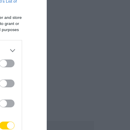
B’s List of
er and store
to grant or
ed purposes