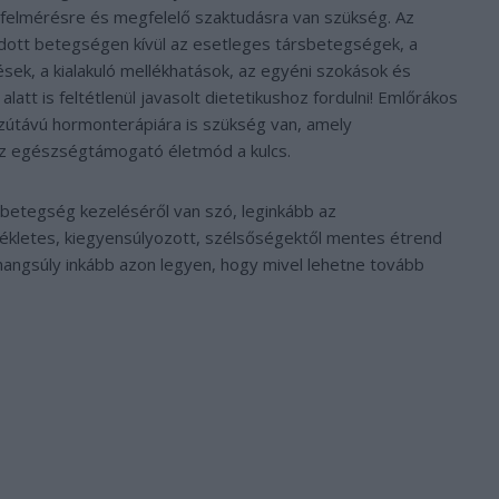
tfelmérésre és megfelelő szaktudásra van szükség. Az
dott betegségen kívül az esetleges társbetegségek, a
lések, a kialakuló mellékhatások, az egyéni szokások és
alatt is feltétlenül javasolt dietetikushoz fordulni! Emlőrákos
zútávú hormonterápiára is szükség van, amely
az egészségtámogató életmód a kulcs.
t betegség kezeléséről van szó, leginkább az
kletes, kiegyensúlyozott, szélsőségektől mentes étrend
a hangsúly inkább azon legyen, hogy mivel lehetne tovább