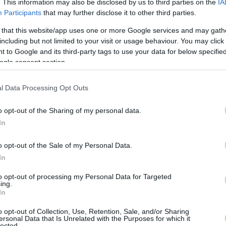
. This information may also be disclosed by us to third parties on the
IA
Participants
that may further disclose it to other third parties.
 that this website/app uses one or more Google services and may gath
including but not limited to your visit or usage behaviour. You may click 
etséges kockázati tényezők:
 to Google and its third-party tags to use your data for below specifi
ogle consent section.
li a premenopauzális emlőrák kockázatát, a rizikó az
l Data Processing Opt Outs
 magas hőmérsékletre hevítésekor keletkezhet. Nincs
o opt-out of the Sharing of my personal data.
rra, hogy az étkezési akrilamid összefüggésben állna
In
 embereknél.
o opt-out of the Sale of my Personal Data.
evezett HCA-k (heterociklikus-aminok) és PAH-ok
In
nek) képződnek a hús magas hőmérsékletű sütése során.
, azonban nem világos, hogy ugyanígy emberekben is
to opt-out of processing my Personal Data for Targeted
i.
ing.
In
s rendszeres vöröshúsfogyasztás, ami általában együtt jár
o opt-out of Collection, Use, Retention, Sale, and/or Sharing
lacsony zöldségbevitellel
ersonal Data that Is Unrelated with the Purposes for which it
lected.