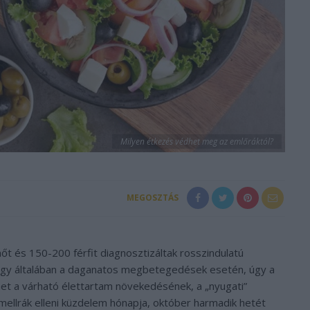
Milyen étkezés védhet meg az emlőráktól?
MEGOSZTÁS
t és 150-200 férfit diagnosztizáltak rosszindulatú
gy általában a daganatos megbetegedések esetén, úgy a
het a várható élettartam növekedésének, a „nyugati”
ellrák elleni küzdelem hónapja, október harmadik hetét