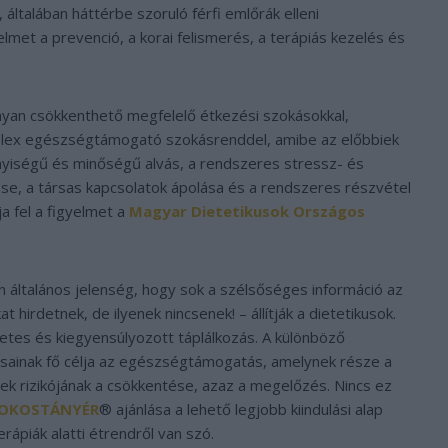
 általában háttérbe szoruló férfi emlőrák elleni
elmet a prevenció, a korai felismerés, a terápiás kezelés és
onyan csökkenthető megfelelő étkezési szokásokkal,
lex egészségtámogató szokásrenddel, amibe az előbbiek
nyiségű és minőségű alvás, a rendszeres stressz- és
e, a társas kapcsolatok ápolása és a rendszeres részvétel
a fel a figyelmet a
Magyar Dietetikusok Országos
ltalános jelenség, hogy sok a szélsőséges információ az
 hirdetnek, de ilyenek nincsenek! – állítják a dietetikusok.
etes és kiegyensúlyozott táplálkozás. A különböző
lásainak fő célja az egészségtámogatás, amelynek része a
k rizikójának a csökkentése, azaz a megelőzés. Nincs ez
OKOSTÁNYÉR
® ajánlása a lehető legjobb kiindulási alap
erápiák alatti étrendről van szó.