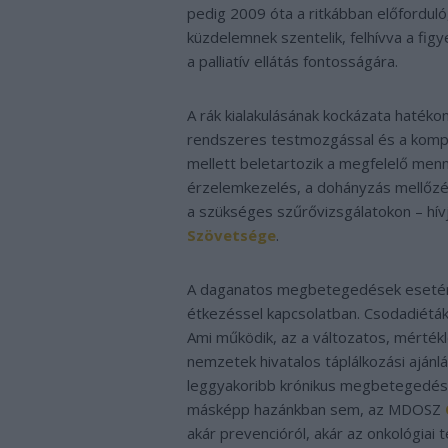
pedig 2009 óta a ritkábban előforduló,
küzdelemnek szentelik, felhívva a figy
a palliatív ellátás fontosságára.
A rák kialakulásának kockázata haték
rendszeres testmozgással és a komp
mellett beletartozik a megfelelő men
érzelemkezelés, a dohányzás mellőzés
a szükséges szűrővizsgálatokon – hívj
Szövetsége
.
A daganatos megbetegedések esetén á
étkezéssel kapcsolatban. Csodadiétákat
Ami működik, az a változatos, mértékl
nemzetek hivatalos táplálkozási aján
leggyakoribb krónikus megbetegedése
másképp hazánkban sem, az MDOSZ
akár prevencióról, akár az onkológiai t