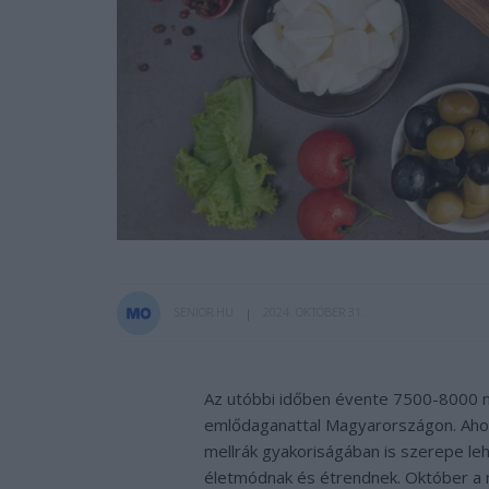
SENIOR.HU
2024. OKTÓBER 31.
Az utóbbi időben évente 7500-8000 nő
emlődaganattal Magyarországon. Aho
mellrák gyakoriságában is szerepe le
életmódnak és étrendnek. Október a m