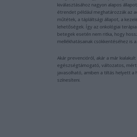
kiválasztásához nagyon alapos állapo
étrendet például meghatározzák az a
műtétek, a tápláltsági állapot, a keze
lehetőségek. Így az onkológiai terápia 
betegek esetén nem ritka, hogy hoss
mellékhatásainak csökkentéséhez is 
Akár prevencióról, akár a már kialakul
egészségtámogató, változatos, mérté
javasolható, amiben a tiltás helyett 
színesíteni.