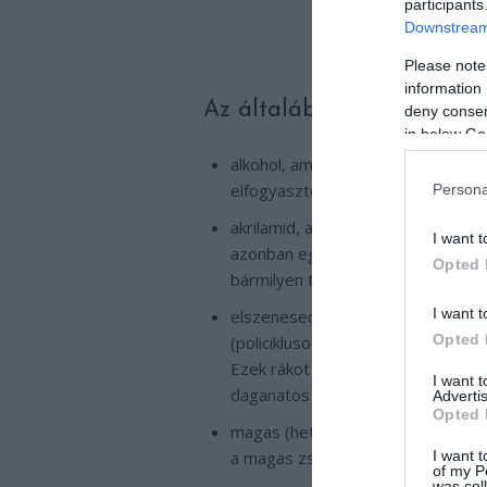
participants
Downstream 
Please note
information 
Az általában vizsgált, leh
deny consent
in below Go
alkohol, aminek a fogyasztása növe
elfogyasztott mennyiséggel nő
Persona
akrilamid, ami például a burgonya
I want t
azonban egybehangzó bizonyíték a
Opted 
bármilyen típusú rák kockázatával
I want t
elszenesedett hús, amelyben úgyn
Opted 
(policiklusos aromás szénhidrogé
Ezek rákot okozhatnak állatokban
I want 
daganatos elváltozást válthatnak k
Advertis
Opted 
magas (heti 350 grammnál több) é
I want t
a magas zsiradékbevitellel és az a
of my P
was col