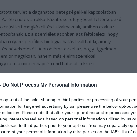
kutatott terület a daganatos betegségekkel kapcsolatban
. Az étrend és a rákkockázat összefüggéseit feltérképező
zerűsített megközelítést alkalmaznak, amiben csak az
tosítanak. Ez a szemlélet azonban azt feltételezi, hogy
n olyan specifikus biológiai hatást válthat ki, amely
sát és növekedését. A probléma ezzel az, hogy figyelmen
t nem önmagukban, hanem más élelmiszerekkel,
így nem a mindennapi étrend hatását tükrözi.
 -
Do Not Process My Personal Information
to opt-out of the sale, sharing to third parties, or processing of your per
formation for targeted advertising by us, please use the below opt-out s
r selection. Please note that after your opt-out request is processed y
eing interest-based ads based on personal information utilized by us or
disclosed to third parties prior to your opt-out. You may separately opt-
losure of your personal information by third parties on the IAB’s list of