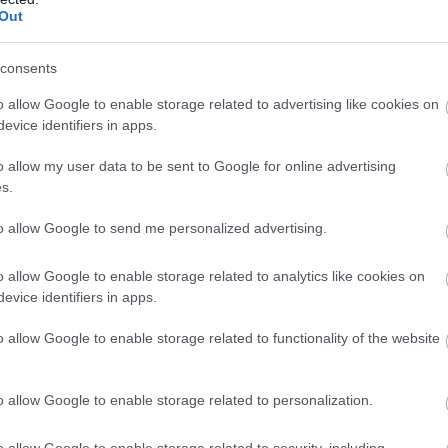
ösen az állati eredetű, telített zsírsavak formájában, ami a
Out
záltal az epesavakat karcinogén anyagokká bontó
consents
ermékek gyakori fogyasztása
o allow Google to enable storage related to advertising like cookies on
 tejtermékek rendszeres, egyoldalú fogyasztása is
evice identifiers in apps.
 növekedésével
o allow my user data to be sent to Google for online advertising
 és finomított szénhidrátbevitel
s.
szítős bevitel esetén
to allow Google to send me personalized advertising.
hetséges védő tényezők:
o allow Google to enable storage related to analytics like cookies on
evice identifiers in apps.
amm közötti élelmirost bevitelt jelent
o allow Google to enable storage related to functionality of the website
fogyasztás, amelyek természetes antioxidáns-források,
 a rák kialakulásával kapcsolatos szabadgyökök okozta
o allow Google to enable storage related to personalization.
i energiabevitel kb. 30%-a és amelyből telített zsírsav
o allow Google to enable storage related to security, including