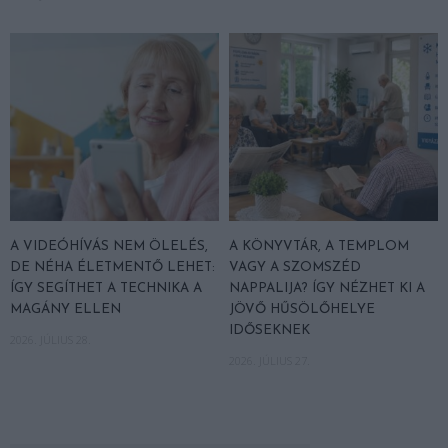
A VIDEÓHÍVÁS NEM ÖLELÉS,
A KÖNYVTÁR, A TEMPLOM
DE NÉHA ÉLETMENTŐ LEHET:
VAGY A SZOMSZÉD
ÍGY SEGÍTHET A TECHNIKA A
NAPPALIJA? ÍGY NÉZHET KI A
MAGÁNY ELLEN
JÖVŐ HŰSÖLŐHELYE
IDŐSEKNEK
2026. JÚLIUS 28.
2026. JÚLIUS 27.