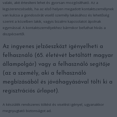
valaki, akit értesíteni lehet és gyorsan mozgósítható. Az a
legszerencsésebb, ha az első helyen megadott kontaktszemélynek
van kulcsa a gondosórát viselő személy lakásához és lehetőség
szerint a közelben lakik, vagyis bizalmi kapcsolatot ápolnak
egymással. A kontaktszemélyekhez bármikor befuthat hívás a
diszpécsertől.
Az ingyenes jelzőeszközt igényelheti a
felhasználó (65. életévét betöltött magyar
állampolgár) vagy a felhasználó segítője
(az a személy, aki a felhasználó
megbízásából és jóváhagyásával tölti ki a
regisztrációs űrlapot).
A készülék rendszeres töltést és viselést igényel, ugyanakkor
megnyugtató biztonságot ad.