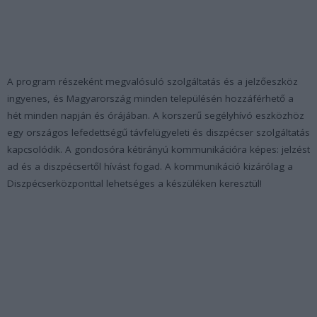
A program részeként megvalósuló szolgáltatás és a jelzőeszköz
ingyenes, és Magyarország minden településén hozzáférhető a
hét minden napján és órájában. A korszerű segélyhívó eszközhöz
egy országos lefedettségű távfelügyeleti és diszpécser szolgáltatás
kapcsolódik. A gondosóra kétirányú kommunikációra képes: jelzést
ad és a diszpécsertől hívást fogad. A kommunikáció kizárólag a
Diszpécserközponttal lehetséges a készüléken keresztül!