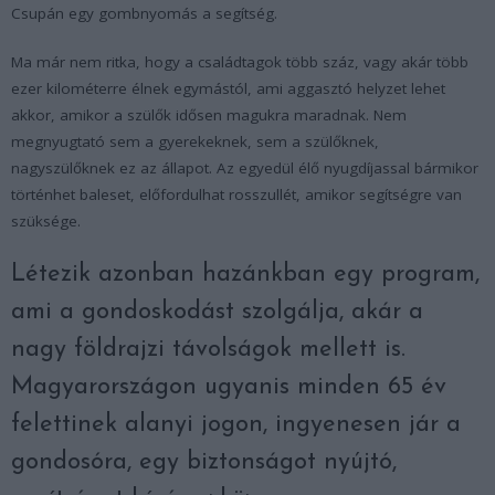
Csupán egy gombnyomás a segítség.
Ma már nem ritka, hogy a családtagok több száz, vagy akár több
ezer kilométerre élnek egymástól, ami aggasztó helyzet lehet
akkor, amikor a szülők idősen magukra maradnak. Nem
megnyugtató sem a gyerekeknek, sem a szülőknek,
nagyszülőknek ez az állapot. Az egyedül élő nyugdíjassal bármikor
történhet baleset, előfordulhat rosszullét, amikor segítségre van
szüksége.
Létezik azonban hazánkban egy program,
ami a gondoskodást szolgálja, akár a
nagy földrajzi távolságok mellett is.
Magyarországon ugyanis minden 65 év
felettinek alanyi jogon, ingyenesen jár a
gondosóra, egy biztonságot nyújtó,