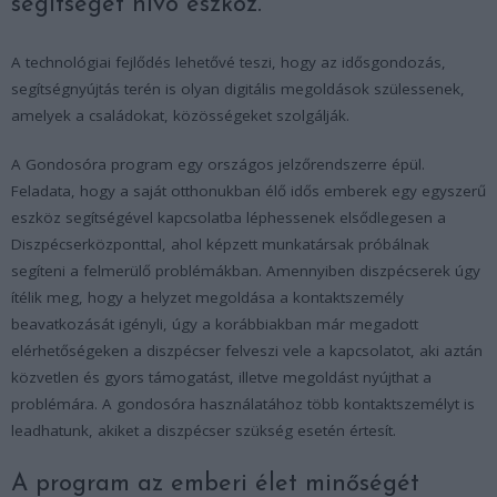
segítséget hívó eszköz.
A technológiai fejlődés lehetővé teszi, hogy az idősgondozás,
segítségnyújtás terén is olyan digitális megoldások szülessenek,
amelyek a családokat, közösségeket szolgálják.
A Gondosóra program egy országos jelzőrendszerre épül.
Feladata, hogy a saját otthonukban élő idős emberek egy egyszerű
eszköz segítségével kapcsolatba léphessenek elsődlegesen a
Diszpécserközponttal, ahol képzett munkatársak próbálnak
segíteni a felmerülő problémákban. Amennyiben diszpécserek úgy
ítélik meg, hogy a helyzet megoldása a kontaktszemély
beavatkozását igényli, úgy a korábbiakban már megadott
elérhetőségeken a diszpécser felveszi vele a kapcsolatot, aki aztán
közvetlen és gyors támogatást, illetve megoldást nyújthat a
problémára. A gondosóra használatához több kontaktszemélyt is
leadhatunk, akiket a diszpécser szükség esetén értesít.
A program az emberi élet minőségét