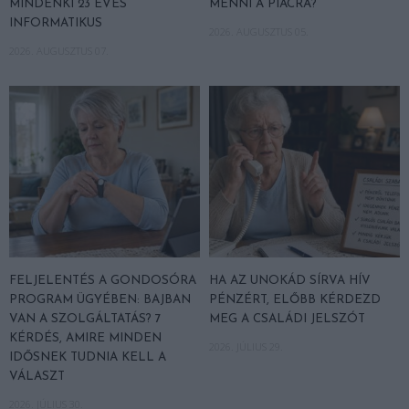
MINDENKI 23 ÉVES
MENNI A PIACRA?
INFORMATIKUS
2026. AUGUSZTUS 05.
2026. AUGUSZTUS 07.
FELJELENTÉS A GONDOSÓRA
HA AZ UNOKÁD SÍRVA HÍV
PROGRAM ÜGYÉBEN: BAJBAN
PÉNZÉRT, ELŐBB KÉRDEZD
VAN A SZOLGÁLTATÁS? 7
MEG A CSALÁDI JELSZÓT
KÉRDÉS, AMIRE MINDEN
2026. JÚLIUS 29.
IDŐSNEK TUDNIA KELL A
VÁLASZT
2026. JÚLIUS 30.