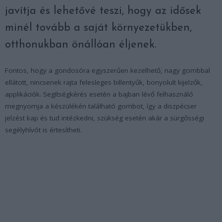
javítja és lehetővé teszi, hogy az idősek
minél tovább a saját környezetükben,
otthonukban önállóan éljenek.
Fontos, hogy a gondosóra egyszerűen kezelhető, nagy gombbal
ellátott, nincsenek rajta felesleges billentyűk, bonyolult kijelzők,
applikációk. Segítségkérés esetén a bajban lévő felhasználó
megnyomja a készülékén található gombot, így a diszpécser
jelzést kap és tud intézkedni, szükség esetén akár a sürgősségi
segélyhívót is értesítheti.