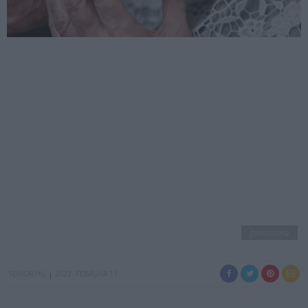
gondosora
SENIOR.HU
2023. FEBRUÁR 11.