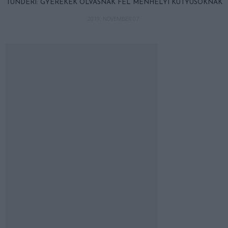
TÜNDÉRI: GYEREKEK OLVASNAK FEL MENHELYI KUTYUSOKNAK
2019. NOVEMBER 07.