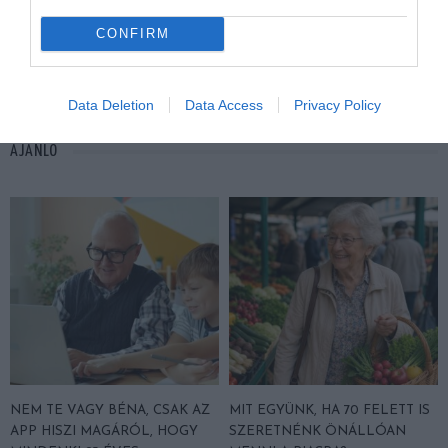
CONFIRM
KÜTYÜ
SEGÍTSÉG
CÍMKE:
Data Deletion
Data Access
Privacy Policy
AJÁNLÓ
NEM TE VAGY BÉNA, CSAK AZ
MIT EGYÜNK, HA 70 FELETT IS
APP HISZI MAGÁRÓL, HOGY
SZERETNÉNK ÖNÁLLÓAN