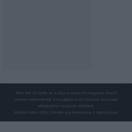
Aktív élet 50 felett: ez a célja a senior.hu magazint olvasó
szenior embereknek. A nyugdíjas évek hasznos és kreatív
eltöltéséhez nyújtunk ötleteket.
Média Online 2026 | Minden jog fenntartva. |
Impresszum