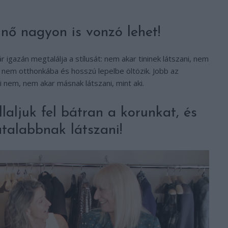
 nő nagyon is vonzó lehet!
 igazán megtalálja a stílusát: nem akar tininek látszani, nem
nem otthonkába és hosszú lepelbe öltözik. Jobb az
mi nem, nem akar másnak látszani, mint aki.
llaljuk fel bátran a korunkat, és
atalabbnak látszani!