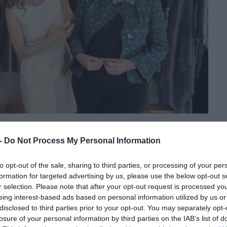
Fotó: sixtyandme.com
 -
Do Not Process My Personal Information
szerint, hogy 60 felett is olyan ruhákat választunk,
nak jól, az ő stílusukat képviselik. Egy idősebb hölgyön ez
to opt-out of the sale, sharing to third parties, or processing of your per
ab tud lenni. Sőt, a legtöbb esetben éppen, hogy öregíti az
formation for targeted advertising by us, please use the below opt-out s
 a nagy kontraszt miatt. Ne hordjunk minit, magas platform
r selection. Please note that after your opt-out request is processed y
eing interest-based ads based on personal information utilized by us or
disclosed to third parties prior to your opt-out. You may separately opt-
losure of your personal information by third parties on the IAB’s list of