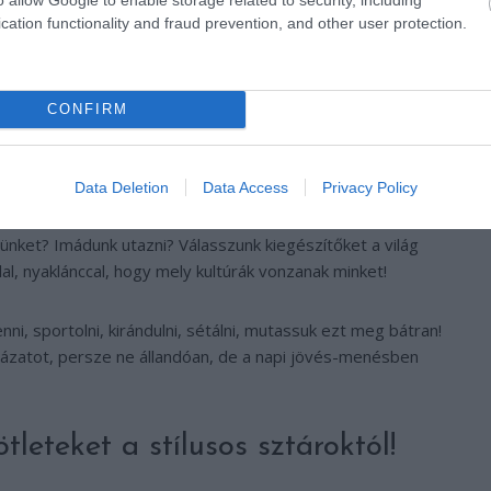
tunk a divatban, ki is próbálhattuk, amit ki szerettünk volna.
cation functionality and fraud prevention, and other user protection.
tílushoz, ez azonban egyáltalán nem azt jelenti, hogy
zködnünk! Fókuszáljunk a technikai öltözésre – ruházatunk
akatbábuk vagyunk!
CONFIRM
szerephez”, amilyenek vagyunk az
Data Deletion
Data Access
Privacy Policy
ünket? Imádunk utazni? Válasszunk kiegészítőket a világ
al, nyaklánccal, hogy mely kultúrák vonzanak minket!
i, sportolni, kirándulni, sétálni, mutassuk ezt meg bátran!
házatot, persze ne állandóan, de a napi jövés-menésben
tleteket a stílusos sztároktól!