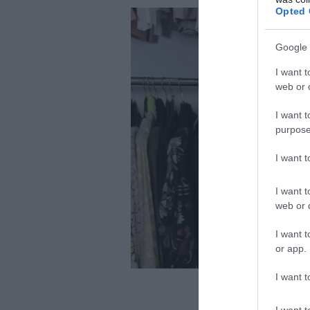
Opted 
Google 
I want t
web or d
I want t
purpose
I want 
I want t
web or d
I want t
or app.
I want t
I want t