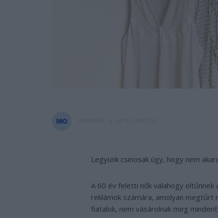
SENIOR.HU
2019. JÚNIUS 15.
Legyünk csinosak úgy, hogy nem akarun
A 60 év feletti nők valahogy eltűnnek
reklámok számára, amolyan megtűrt r
fiatalok, nem vásárolnak meg mindent