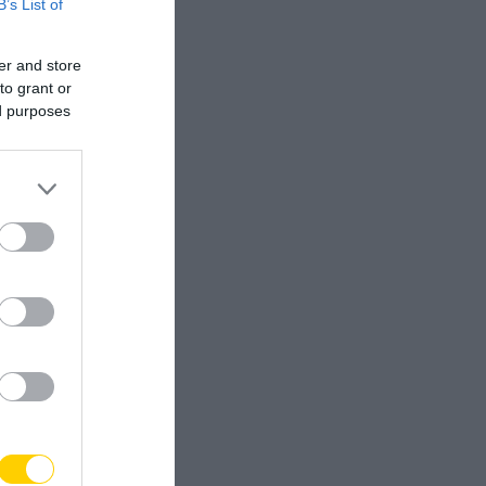
B’s List of
er and store
to grant or
ed purposes