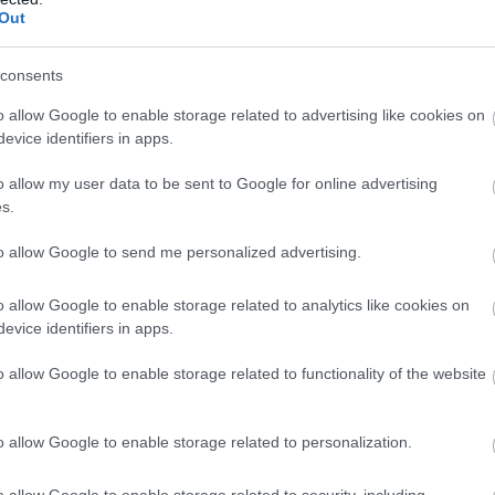
Out
consents
o allow Google to enable storage related to advertising like cookies on
evice identifiers in apps.
o allow my user data to be sent to Google for online advertising
s.
to allow Google to send me personalized advertising.
o allow Google to enable storage related to analytics like cookies on
evice identifiers in apps.
o allow Google to enable storage related to functionality of the website
o allow Google to enable storage related to personalization.
Fotó: sixtyandme.com
o allow Google to enable storage related to security, including