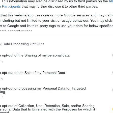
. This information may also be disclosed by us to third parties on the
IA
Participants
that may further disclose it to other third parties.
 that this website/app uses one or more Google services and may gath
including but not limited to your visit or usage behaviour. You may click 
 to Google and its third-party tags to use your data for below specifi
ogle consent section.
l Data Processing Opt Outs
o opt-out of the Sharing of my personal data.
In
lelő ruhát veszünk fel,
o opt-out of the Sale of my Personal Data.
In
 majd az emberek szemében, akik
ják vizslatni, hanem azt veszik
to opt-out of processing my Personal Data for Targeted
ing.
ó formában vagyunk, milyen szép
In
 jól áll nekünk egy frizura.
o opt-out of Collection, Use, Retention, Sale, and/or Sharing
ersonal Data that Is Unrelated with the Purposes for which it
lected.