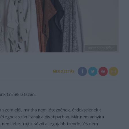
divat 60 ev felett
MEGOSZTÁS
k tininek látszani.
 a szem elől, mintha nem léteznének, érdektelenek a
étegnek számítanak a divatiparban. Már nem annyira
, nem lehet rájuk sózni a legújabb trendet és nem