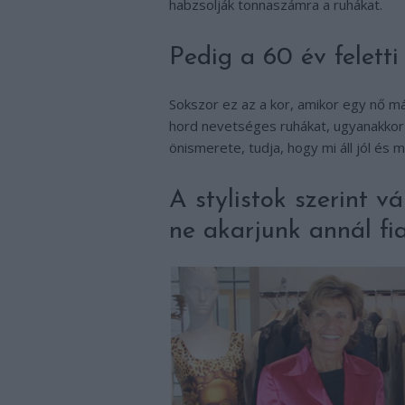
habzsolják tonnaszámra a ruhákat.
Pedig a 60 év feletti
Sokszor ez az a kor, amikor egy nő már
hord nevetséges ruhákat, ugyanakkor 
önismerete, tudja, hogy mi áll jól és 
A stylistok szerint vá
ne akarjunk annál fi