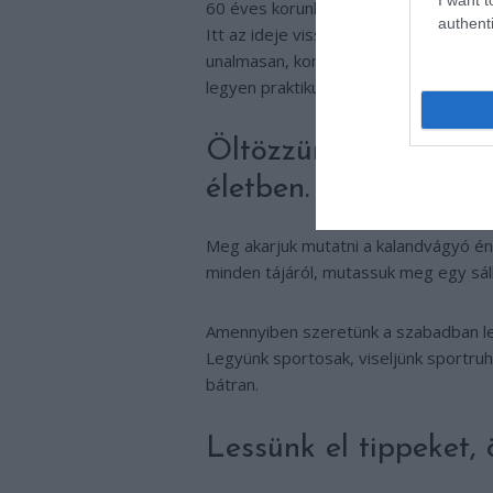
60 éves korunkra már annyi mindent lát
authenti
Itt az ideje visszatérni a klasszikus s
unalmasan, konzervatívan kellene öltö
legyen praktikus, kényelmes. Nem kir
Öltözzünk ahhoz a „
életben.
Meg akarjuk mutatni a kalandvágyó én
minden tájáról, mutassuk meg egy sáll
Amennyiben szeretünk a szabadban lenn
Legyünk sportosak, viseljünk sportru
bátran.
Lessünk el tippeket, ö