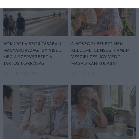
HŐKUPOLA SZORÍTÁSÁBAN
A HŐSÉG 75 FELETT NEM
MAGYARORSZÁG: ÍGY VISELI
KELLEMETLENSÉG, HANEM
MEG A SZERVEZETET A
VÉSZJELZÉS: ÍGY VÉDD
TARTÓS FORRÓSÁG
MAGAD KÁNIKULÁBAN
2026. AUGUSZTUS 03.
2026. JÚLIUS 30.