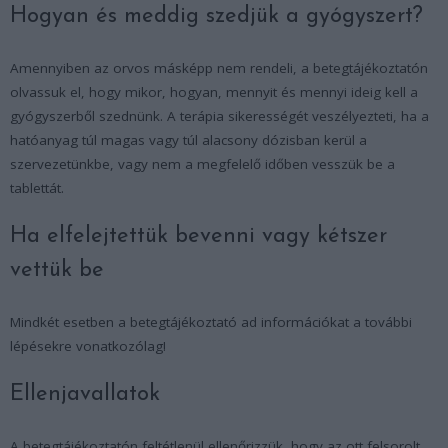
Hogyan és meddig szedjük a gyógyszert?
Amennyiben az orvos másképp nem rendeli, a betegtájékoztatón
olvassuk el, hogy mikor, hogyan, mennyit és mennyi ideig kell a
gyógyszerből szednünk. A terápia sikerességét veszélyezteti, ha a
hatóanyag túl magas vagy túl alacsony dózisban kerül a
szervezetünkbe, vagy nem a megfelelő időben vesszük be a
tablettát.
Ha elfelejtettük bevenni vagy kétszer
vettük be
Mindkét esetben a betegtájékoztató ad információkat a további
lépésekre vonatkozólag!
Ellenjavallatok
A betegtájékoztatón feltétlenül ellenőrizzük, hogy az ott felsorolt