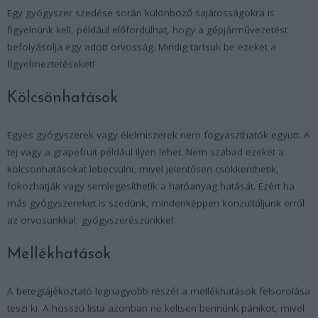
Egy gyógyszer szedése során különböző sajátosságokra is
figyelnünk kell, például előfordulhat, hogy a gépjárművezetést
befolyásolja egy adott orvosság. Mindig tartsuk be ezeket a
figyelmeztetéseket!
Kölcsönhatások
Egyes gyógyszerek vagy élelmiszerek nem fogyaszthatók együtt. A
tej vagy a grapefruit például ilyen lehet. Nem szabad ezeket a
kölcsönhatásokat lebecsülni, mivel jelentősen csökkenthetik,
fokozhatják vagy semlegesíthetik a hatóanyag hatását. Ezért ha
más gyógyszereket is szedünk, mindenképpen konzultáljunk erről
az orvosunkkal, gyógyszerészünkkel.
Mellékhatások
A betegtájékoztató legnagyobb részét a mellékhatások felsorolása
teszi ki. A hosszú lista azonban ne keltsen bennünk pánikot, mivel