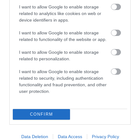
I want to allow Google to enable storage
related to analytics like cookies on web or
device identifiers in apps.
I want to allow Google to enable storage
related to functionality of the website or app.
I want to allow Google to enable storage
related to personalization.
MIT EGYÜNK, HA 70 FELETT IS
LEKÓKAD A MUSKÁTLI? NE TE
I want to allow Google to enable storage
SZERETNÉNK ÖNÁLLÓAN
INDULJ EL ELŐBB A
related to security, including authentication
MENNI A PIACRA?
HŐSÉGBEN – LEHET, HOGY A
functionality and fraud prevention, and other
NÖVÉNY ESTÉRE MAGÁHOZ
user protection.
2026. AUGUSZTUS 05.
TÉR
2026. AUGUSZTUS 04.
CONFIRM
Data Deletion
Data Access
Privacy Policy