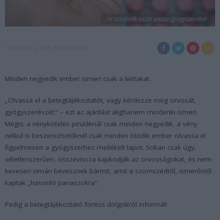
ne szedjunk ossze vissza gyogyszereket
SENIOR.HU
2019. NOVEMBER 08.
Minden negyedik ember ismeri csak a leírtakat.
„Olvassa el a betegtájékoztatót, vagy kérdezze meg orvosát,
gyógyszerészét.” – ezt az ajánlást alighanem mindenki ismeri.
Mégis: a vényköteles piruláknál csak minden negyedik, a vény
nélkül is beszerezhetőknél csak minden ötödik ember olvassa el
figyelmesen a gyógyszerhez mellékelt lapot. Sokan csak úgy,
véletlenszerűen, összevissza kapkodják az orvosságokat, és nem
kevesen simán bevesznek bármit, amit a szomszédtól, ismerőstől
kaptak „hasonló panaszokra”.
Pedig a betegtájékoztató fontos dolgokról informál!