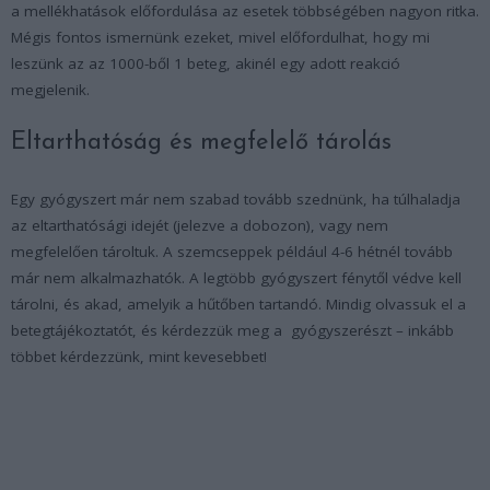
a mellékhatások előfordulása az esetek többségében nagyon ritka.
Mégis fontos ismernünk ezeket, mivel előfordulhat, hogy mi
leszünk az az 1000-ből 1 beteg, akinél egy adott reakció
megjelenik.
Eltarthatóság és megfelelő tárolás
Egy gyógyszert már nem szabad tovább szednünk, ha túlhaladja
az eltarthatósági idejét (jelezve a dobozon), vagy nem
megfelelően tároltuk. A szemcseppek például 4-6 hétnél tovább
már nem alkalmazhatók. A legtöbb gyógyszert fénytől védve kell
tárolni, és akad, amelyik a hűtőben tartandó. Mindig olvassuk el a
betegtájékoztatót, és kérdezzük meg a gyógyszerészt – inkább
többet kérdezzünk, mint kevesebbet!